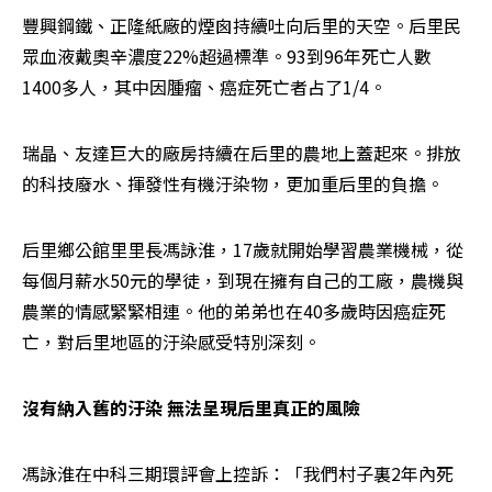
豐興鋼鐵、正隆紙廠的煙囪持續吐向后里的天空。后里民
眾血液戴奧辛濃度22%超過標準。93到96年死亡人數
1400多人，其中因腫瘤、癌症死亡者占了1/4。
瑞晶、友達巨大的廠房持續在后里的農地上蓋起來。排放
的科技廢水、揮發性有機汙染物，更加重后里的負擔。
后里鄉公館里里長馮詠淮，17歲就開始學習農業機械，從
每個月薪水50元的學徒，到現在擁有自己的工廠，農機與
農業的情感緊緊相連。他的弟弟也在40多歲時因癌症死
亡，對后里地區的汙染感受特別深刻。
沒有納入舊的汙染 無法呈現后里真正的風險
馮詠淮在中科三期環評會上控訴：「我們村子裏2年內死