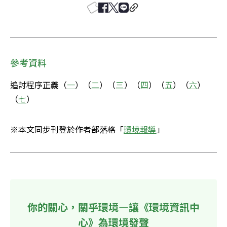
參考資料
追討程序正義（
一
）（
二
）（
三
）（
四
）（
五
）（
六
）
（
七
）
※本文同步刊登於作者部落格「
環境報導
」
你的關心，關乎環境—讓《環境資訊中
心》為環境發聲