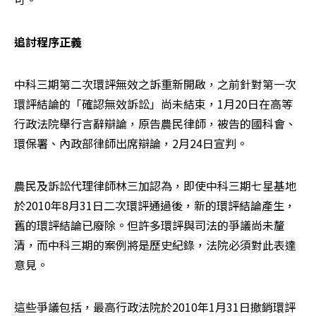
追討程序正義
中科三期第二次環評無效之訴重新開啟，之前針對第一次
環評結論的「確認無效訴訟」尚未結束，1月20日在高等
行政法院舉行言辭辯論，原告農民律師，被告的國科會、
環保署、內政部律師出席辯論，2月24日宣判。
農民及訴訟代理律師林三加認為，即使中科三期七星基地
於2010年8月31日二次環評通過後，新的環評結論產生，
舊的環評結論已廢除。但許多環評與司法的爭議尚未釐
清，而中科三期的案例將是歷史紀錄，法院必須對此表達
意見。
這些爭議包括，最高行政法院於2010年1月31日撤銷環評