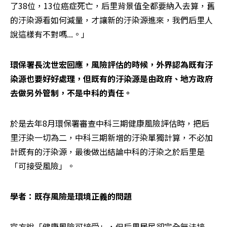
了38位，13位癌症死亡，后里背景值全都要納入去算，舊
的汙染源看如何減量，才讓新的汙染源進來，我們后里人
說這樣有不對嗎...。」
環保署長沈世宏回應，風險評估的時候，外界認為既有汙
染源也要好好處理，但既有的汙染源是由政府、地方政府
去做另外管制，不是中科的責任。
於是去年8月環保署審查中科三期健康風險評估時，把后
里汙染一切為二，中科三期新增的汙染單獨計算，不必加
計既有的汙染源，最後做出結論中科的汙染之於后里是
「可接受風險」。
學者：既存風險是環境正義的問題
官方說「健康風險可接受」，但后里居民卻完全無法接