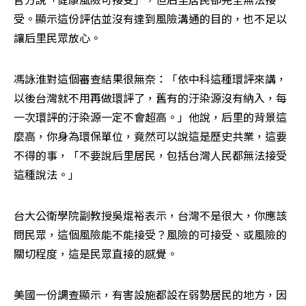
受。顯示這份評估並沒有達到風險溝通的目的，也不足以
讓后里民眾放心。
馮詠淮對這個審查結果很無奈：「依中科這種環評來講，
以後台灣就不用再做環評了，舊有的汙染源沒有納入，每
一次環評的汙染源一定不會超高。」他說，后里的背景這
麼高，你身為環保單位，竟然可以說這是歷史共業，這要
不得的事，「不要說后里居民，包括台灣人民都無法接受
這種說法。」
台大公衛學院副教授吳焜裕表示，台灣不是很大，你應該
問民眾，這個風險能不能接受？風險的可接受、或風險的
關切程度，這是民眾直接的感覺。
美國一份調查顯示，有害設施都設在弱勢居民的地方，因