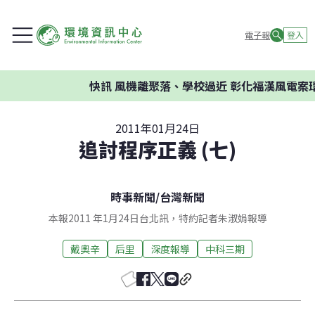
電子報
登入
快訊
風機離聚落、學校過近 彰化福漢風電案環委
2011年01月24日
追討程序正義 (七)
時事新聞
/
台灣新聞
本報2011 年1月24日台北訊，特約記者朱淑娟報導
戴奧辛
后里
深度報導
中科三期