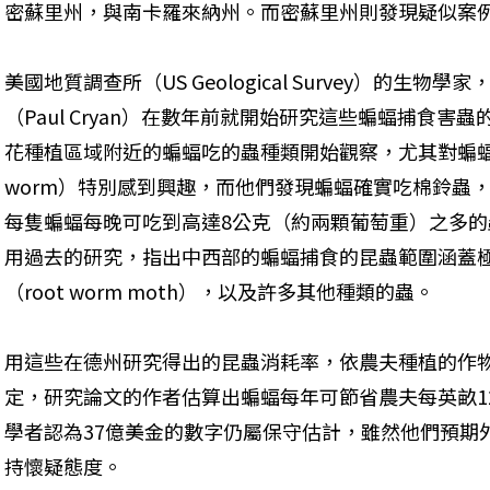
密蘇里州，與南卡羅來納州。而密蘇里州則發現疑似案
美國地質調查所（US Geological Survey）的生
（Paul Cryan）在數年前就開始研究這些蝙蝠捕食
花種植區域附近的蝙蝠吃的蟲種類開始觀察，尤其對蝙蝠是否捕
worm）特別感到興趣，而他們發現蝙蝠確實吃棉鈴蟲
每隻蝙蝠每晚可吃到高達8公克（約兩顆葡萄重）之多
用過去的研究，指出中西部的蝙蝠捕食的昆蟲範圍涵蓋
（root worm moth），以及許多其他種類的蟲。
用這些在德州研究得出的昆蟲消耗率，依農夫種植的作
定，研究論文的作者估算出蝙蝠每年可節省農夫每英畝12
學者認為37億美金的數字仍屬保守估計，雖然他們預期
持懷疑態度。