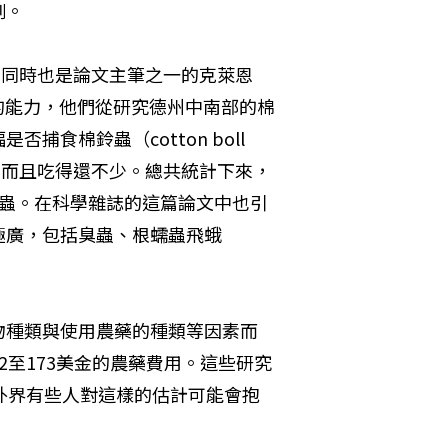
例。
物學家，同時也是論文主筆之一的克萊恩
害蟲的能力，他們從研究德州中南部的棉
食棉鈴蟲（cotton boll 
，而且吃得還不少。總共統計下來，
的蟲。在科學雜誌的這篇論文中也引
極廣，包括臭蟲、根蠕蟲飛蛾
物種類與使用農藥的種類等因素而
至173美金的農藥費用。這些研究
外界有些人對這樣的估計可能會抱