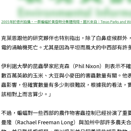
2005年於德州拍攝，一群蝙蝠於黃昏時分集體飛翔。圖片來自：Texas Parks and Wildli
克萊恩跟他的研究夥伴也特別指出，除了白鼻症候群外
電的渦輪機死亡。尤其是因為平坦而風大的中西部有許
伊利諾大學的昆蟲學家尼克森（Phil Nixon）則表
數百萬英畝的玉米、大豆與小麥田的害蟲數量有關。他
蟲影響，但確實數量有多少則很難說，根據我的看法，
該相對上而言算少。」
不過，蝙蝠對一些西部的農作物害蟲控制已經扮演了重
曼隆（Rachael Freeman Long）與加州中部許