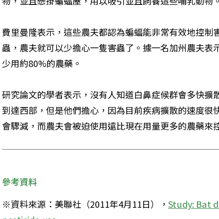
物，並且懸掛蝙蝠屋，用以吸引並且飼養這些哺乳動物
費里曼隆表示，這些農夫都認為蝙蝠能非常有效地控制
蟲，農夫就可以少擔心一隻害蟲了。據一名加州農夫表示
少用約80%的農藥。
研究論文的學者表示，沒有人知道白鼻症候群會多快擴
到達西部，但是他們擔心，因為目前疾病擴散的速度很快
會驟減，而農夫會被迫使用遠比現在用量更多的農藥來
參考資料
※資料來源：美聯社（2011年4月11日），
Study: Bat d