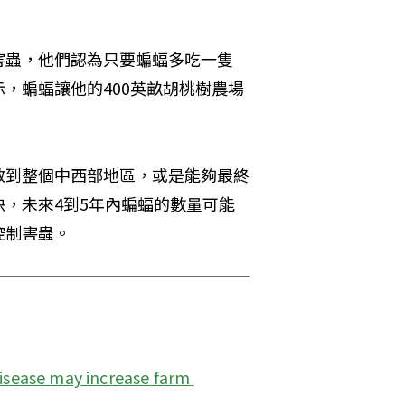
。
害蟲，他們認為只要蝙蝠多吃一隻
，蝙蝠讓他的400英畝胡桃樹農場
散到整個中西部地區，或是能夠最終
，未來4到5年內蝙蝠的數量可能
控制害蟲。
isease may increase farm 