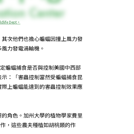
fe Dept。
，其次他們也擔心蝙蝠因撞上風力發
多風力發電渦輪機。
示不確定蝙蝠捕食是否與控制美國中西部
表示：「害蟲控制當然受蝙蝠捕食昆
實際上蝙蝠能達到的害蟲控制效果應
要的角色。加州大學的植物學家費里
多農夫合作，這些農夫種植如胡桃類的作