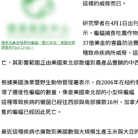
這樣的威脅而已。
研究學者在4月1日出
示，蝙蝠捕食吃農作物
37億美金的害蟲防治
罹患白鼻症候群的蝙蝠。圖片來自：美國地質
調查所Paul Cryan。
種致命疾病所威脅，這
亡，其影響範圍正由美國東北部散播到農產品豐饒的中
根據美國漁業暨野生動物管理署表示，自2006年在紐
壞了遷徙性蝙蝠的數量，像是美國東北部的小型棕蝙蝠（littl
這種導致疾病的黴菌已經往西部與南部擴散16州，加拿
隻的蝙蝠已經因此死亡。
最近這種疾病也擴散到美國數個大規模生產玉米與大豆