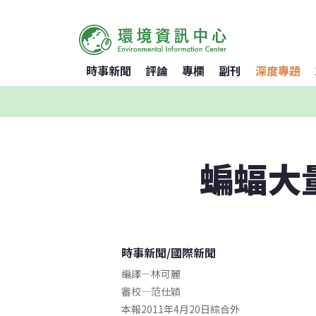
時事新聞
評論
專欄
副刊
深度專題
蝙蝠大
時事新聞
/
國際新聞
編譯
—
林可麗
審校
—
范仕穎
本報2011年4月20日綜合外