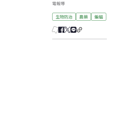
電報導
生物防治
農藥
蝙蝠