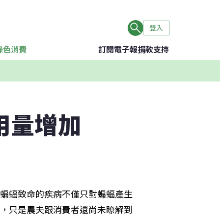
登入
綠色消費
訂閱電子報
捐款支持
用量增加
蝙蝠致命的疾病不僅只對蝙蝠產生
，只是農夫跟消費者還尚未瞭解到