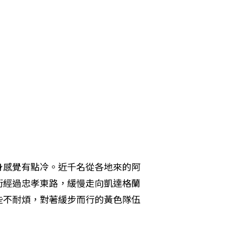
身感覺有點冷。近千名從各地來的阿
街經過忠孝東路，緩慢走向凱達格蘭
些不耐煩，對著緩步而行的黃色隊伍