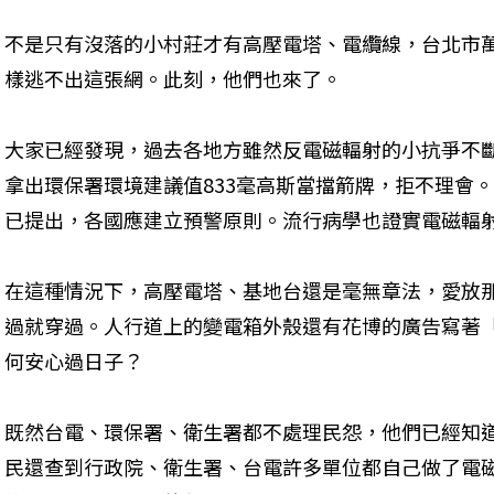
不是只有沒落的小村莊才有高壓電塔、電纜線，台北市
樣逃不出這張網。此刻，他們也來了。
大家已經發現，過去各地方雖然反電磁輻射的小抗爭不
拿出環保署環境建議值833毫高斯當擋箭牌，拒不理會
已提出，各國應建立預警原則。流行病學也證實電磁輻
在這種情況下，高壓電塔、基地台還是毫無章法，愛放
過就穿過。人行道上的變電箱外殼還有花博的廣告寫著
何安心過日子？
既然台電、環保署、衛生署都不處理民怨，他們已經知
民還查到行政院、衛生署、台電許多單位都自己做了電