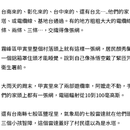
台南來的、彰化來的、台中來的、還有台北…..他們的
塔、或電纜線、基地台通過。有的地方粗粗大大的電纜
條、兩條、三條…，交織得像張網。
霧峰區甲寅里整個村落頭上就有這樣一張網，居民顏秀
一個鋁箱罩住頭才能睡覺。說到自己像孫悟空戴了緊匝
衛生署前。
大雨天的周末，甲寅里來了兩部遊纜車，阿嬤走不動，
們的家頭上都有一張網，電磁輻射從10到100毫高斯。
還有台南縣七股區鹽埕里，氣象局的七股雷達就在他們頭
三個小孩智障，這個雷達蓋好了村民還以為是水塔。