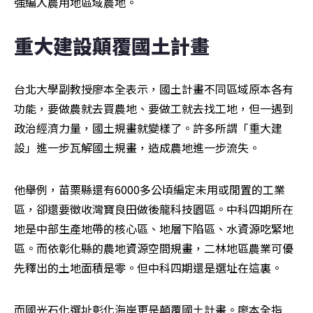
強編入農用地區域農地。
重大建設顛覆國土計畫
台北大學副教授廖本全表示，國土計畫不同區域原本各有
功能，要做農就去買農地、要做工就去找工地，但一遇到
政治經濟力量，國土規畫就變樣了。許多所謂「重大建
設」進一步瓦解國土規畫，造成農地進一步流失。
他舉例，苗栗縣還有6000多公頃編定未用或閒置的工業
區，卻還要徵收灣寶良田做後龍科技園區。中科四期所在
地是中部生產地帶的核心區、地層下陷區、水資源吃緊地
區。而依彰化縣的農地資源空間規畫，二林地區農業可優
先釋出的土地面積是零。但中科四期還是選址在這裏。
而國光石化選址彰化海岸更是顛覆國土計畫。廖本全指