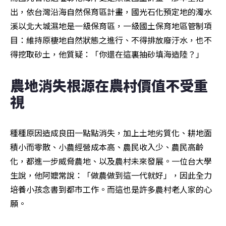
出，依台灣沿海自然保育區計畫，國光石化預定地的濁水
溪以北大城濕地是一級保育區，一級國土保育地區管制項
目：維持原棲地自然狀態之進行、不得排放廢汙水，也不
得挖取砂土，他質疑：「你還在這裏抽砂填海造陸？」
農地消失根源在農村價值不受重
視
種種原因造成良田一點點消失，加上土地劣質化、耕地面
積小而零散、小農經營成本高、農民收入少、農民高齡
化，都進一步威脅農地、以及農村未來發展。一位台大學
生說，他阿嬤常說：「做農做到這一代就好」，因此全力
培養小孩念書到都市工作。而這也是許多農村老人家的心
願。