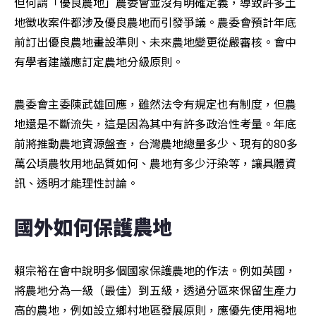
但何謂「優良農地」農委會並沒有明確定義，導致許多土
地徵收案件都涉及優良農地而引發爭議。農委會預計年底
前訂出優良農地畫設準則、未來農地變更從嚴審核。會中
有學者建議應訂定農地分級原則。
農委會主委陳武雄回應，雖然法令有規定也有制度，但農
地還是不斷流失，這是因為其中有許多政治性考量。年底
前將推動農地資源盤查，台灣農地總量多少、現有的80多
萬公頃農牧用地品質如何、農地有多少汙染等，讓具體資
訊、透明才能理性討論。
國外如何保護農地
賴宗裕在會中說明多個國家保護農地的作法。例如英國，
將農地分為一級（最佳）到五級，透過分區來保留生產力
高的農地，例如設立鄉村地區發展原則，應優先使用褐地