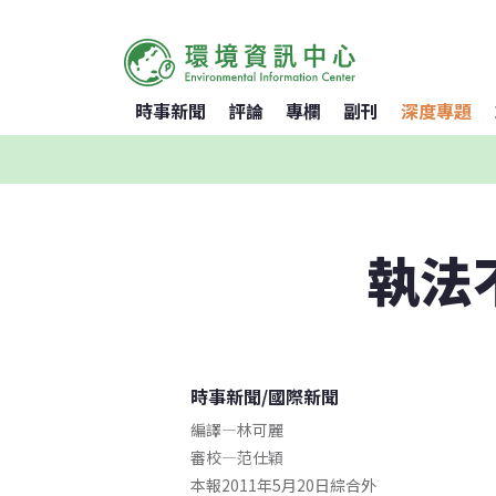
時事新聞
評論
專欄
副刊
深度專題
執法
時事新聞
/
國際新聞
編譯
—
林可麗
審校
—
范仕穎
本報2011年5月20日綜合外