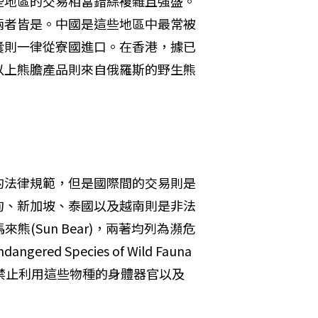
些地區的交易相當錯綜複雜且強盛。
兩者皆是。中國是這些地區中最常被
囊則一律從寮國進口。在香港，據已
以上熊膽產品則來自俄羅斯的野生熊
的法律規範，但是國際間的交易則是
甸、新加坡、泰國以及越南則是非法
及馬來熊(Sun Bear)，兩著均列為瀕危
angered Species of Wild Fauna 
，也就是禁止利用這些物種的身體器官以及