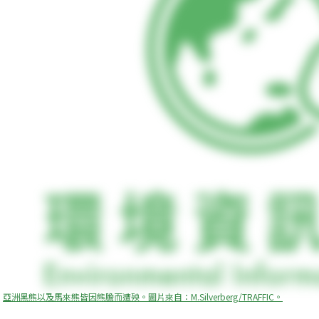
亞洲黑熊以及馬來熊皆因熊膽而遭殃。圖片來自：M.Silverberg/TRAFFIC。