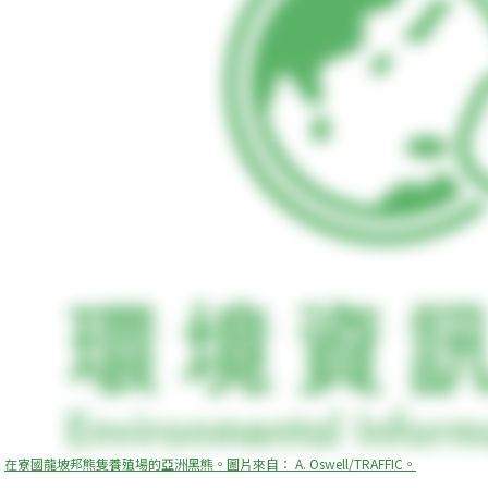
在寮國龍坡邦熊隻養殖場的亞洲黑熊。圖片來自： A. Oswell/TRAFFIC。