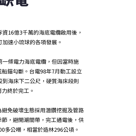
資16億3千萬的海底電纜啟用後，
可加速小琉球的各項發展。
第一條電力海底電纜，但因當時施
船錨勾斷。台電98年7月動工設立
設到海床下二公尺，硬質海床段則
努力終於完工。
為避免破壞生態採用潛鑽挖掘及管路
季節，避開潮間帶，完工通電後，供
000多公噸，相當於造林296公頃。