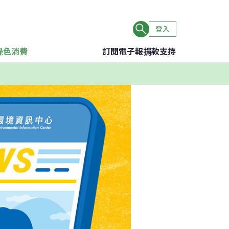
登入
綠色消費
訂閱電子報
捐款支持