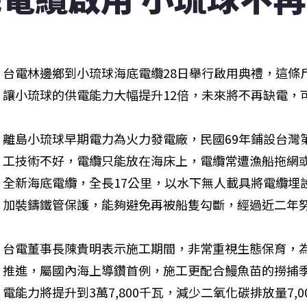
台電林邊鄉到小琉球海底電纜28日舉行啟用典禮，這條斥
讓小琉球的供電能力大幅提升12倍，未來將不再缺電，
離島小琉球早期電力為火力發電廠，民國69年鋪設台灣
工技術不好，電纜只能放在海床上，電纜常遭漁船拖網或
全新海底電纜，全長17公里，以水下無人載具將電纜埋
加裝鑄鐵管保護，能夠避免再被船隻勾斷，經過近二年
台電董事長陳貴明表示施工期間，非常重視生態保育，
推進，屬國內海上導鑽首例，施工更配合鰻魚苗的撈捕
電能力將提升到3萬7,800千瓦，減少二氧化碳排放量7,