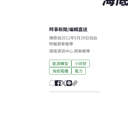
時事新聞
/
編輯直送
摘錄自2011年5月29日自由
時報屏東報導
環境資訊中心
屏東
報導
能源轉型
小琉球
海底電纜
電力