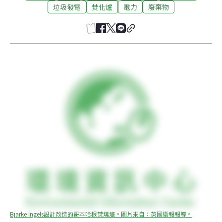
垃圾發電
焚化爐
電力
廢棄物
Bjarke Ingels設計改造的哥本哈根焚燒爐。圖片來自：英國衛報報導。