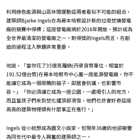
利用綠色能源與山區休閒運動這兩者看似不可能的組合，
建築師Bjarke Ingels在為哥本哈根設計新的垃圾焚燒發電
廠的競賽中得標；這座發電廠將於2016年開放，預計成為
全世界最清潔的發電廠之一。對得獎的Ingels而言，在創
造的過程注入樂趣非常重要。
他說，「當你花了35億克羅納(丹麥貨幣單位，相當於
191.52億台幣)在哥本哈根市中心蓋一座能源發電廠，你不
能讓它成為一個很醜的箱子，鄰居會抗議，也影響市
容。」「你必須讓它成為一座公園，一處吸引人的地方，
而且當孩子們來到焚化爐頂部滑雪，他們也許會好奇這座
高高的建築物裡頭有什麼事正在進行。」
Ingels 從小就想成為圖文小說家，但現年36歲的他卻被譽
為同世代中最令人興奮的建築師之一。