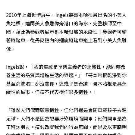
2010年上海世博展中，Ingels將哥本哈根最出名的小美人
魚地標，連同美人魚雕像旁港口的海水，完整移師至中
國，藉此為參觀者展示哥本哈根城的永續性；參觀者可騎
著腳踏車，從丹麥館內的迴旋腳踏車道上看到小美人魚雕
像。
Ingels說，「我的靈感是享樂主義者的永續性，能同時改
善生活的品質與增進生活的樂趣。」「哥本哈根乾淨到你
甚至跳進港口都沒關係，這幾乎是奇蹟。哥本哈根是具永
續性的城市，但這不代表得作很多犧牲。」
「雖然人們偶爾願意犧牲，但他們還是會開車載孩子去踢
足球。人們不是因為想要汙染環境而開車；他們開車是為
了拜訪朋友。這跟改變我們的行為無關，而是要以更聰明