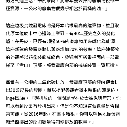
的方式過生活。舉例來說，將原本要丟掉的廢棄物視作一
種資源，一公噸的廢棄物便幾乎相當於兩桶的油。」
這座垃圾焚燒發電廠將是哥本哈根最高的建築物，並且取
代原本位於市中心邊緣工業區、有40年歷史之久的焚化
爐。在丹麥，已經有超過50%的廢棄物用來轉化為能源，
這座新建的發電廠將比舊廠增加20%的效率。這座建築物
的外觀將以花盆裝飾成綠色，參觀者可搭乘裡面的一部電
梯至「雪山」頂部，將發電廠內部的機械裝置一覽無遺。
每當有一公噸的二氧化碳排放，發電廠頂部的煙囪便會排
出30公尺長的煙圈，藉以提醒參觀者哥本哈根的碳足跡。
Ingel認為，「碳排放的一個問題就在於太抽象與無形，你
可以看到煙囪有煙排出來，但是你不知道這個數量是否相
當可觀。從2016年起，在哥本哈根，你可以輕易地從發電
廠煙囪排出的煙圈數量得知碳排放的數量。」