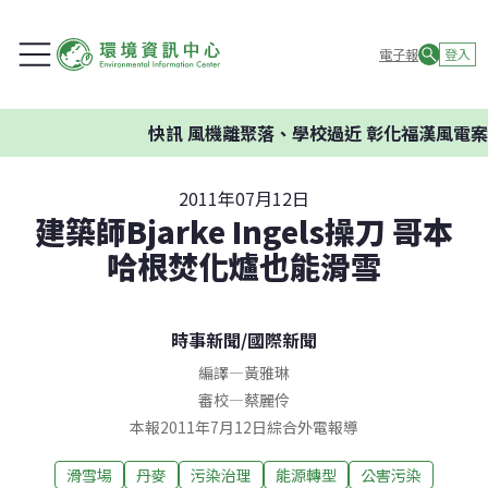
電子報
登入
快訊
風機離聚落、學校過近 彰化福漢風電案
2011年07月12日
建築師Bjarke Ingels操刀 哥本
哈根焚化爐也能滑雪
時事新聞
/
國際新聞
編譯
—
黃雅琳
審校
—
蔡麗伶
本報2011年7月12日綜合外電報導
滑雪場
丹麥
污染治理
能源轉型
公害污染