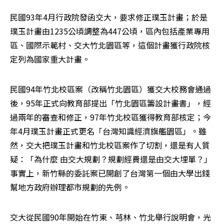
民國93年4月行政院發函交大，要求修正璞玉計畫；於是
璞玉計畫由1235公頃調整為447公頃，區內包括產業專用
區、國際示範村、交大竹北園區等，這個計畫獲行政院核
定列為國家重大計畫。
民國94年竹北校區案（改稱竹北園區）獲交大校務會通過
後，95年正式向教育部提出「竹北園區籌設計畫書」，經
過兩年的審查和修正，97年竹北校區獲得教育部核定；今
年4月璞玉計畫正式更名「台灣知識經濟旗艦園區」。雖
然，交大把璞玉計畫和竹北校區案作了切割，還是有人質
疑：「為什麼 由交大規劃？規劃經費還是由交大埋單？」
事實上，新竹縣的委託案已開創了台灣第一個由大學出錢
幫地方政府辦理都市規劃的先例。
交大從民國90年開始在竹東、芎林、竹北舉行說明會，光