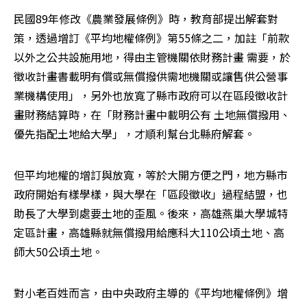
民國89年修改《農業發展條例》時，教育部提出解套對
策，透過增訂《平均地權條例》第55條之二，加註「前款
以外之公共設施用地，得由主管機關依財務計畫 需要，於
徵收計畫書載明有償或無償撥供需地機關或讓售供公營事
業機構使用」，另外也放寬了縣市政府可以在區段徵收計
畫財務結算時，在「財務計畫中載明公有 土地無償撥用、
優先指配土地給大學」，才順利幫台北縣府解套。
但平均地權的增訂與放寬，等於大開方便之門，地方縣市
政府開始有樣學樣，與大學在「區段徵收」過程結盟，也
助長了大學到處要土地的歪風。後來，高雄燕巢大學城特
定區計畫，高雄縣就無償撥用給應科大110公頃土地、高
師大50公頃土地。
對小老百姓而言，由中央政府主導的《平均地權條例》增