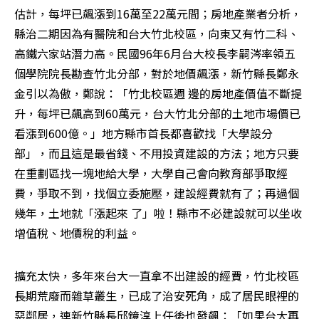
估計，每坪已飆漲到16萬至22萬元間；房地產業者分析，
縣治二期因為有醫院和台大竹北校區，向東又有竹二科、
高鐵六家站潛力高。民國96年6月台大校長李嗣涔率領五
個學院院長勘查竹北分部，對於地價飆漲，新竹縣長鄭永
金引以為傲，鄭說：「竹北校區週 邊的房地產價值不斷提
升，每坪已飆高到60萬元，台大竹北分部的土地市場價已
看漲到600億。」地方縣市首長都喜歡找「大學設分
部」，而且這是最省錢、不用投資建設的方法；地方只要
在重劃區找一塊地給大學，大學自己會向教育部爭取經
費，爭取不到，找個立委施壓，建設經費就有了；再過個
幾年，土地就「漲起來 了」啦！縣市不必建設就可以坐收
增值稅、地價稅的利益。
擴充太快，多年來台大一直拿不出建設的經費，竹北校區
長期荒廢而雜草叢生，已成了治安死角，成了居民眼裡的
惡鄰居，連新竹縣長邱鏡淳上任後也發飆：「如果台大再