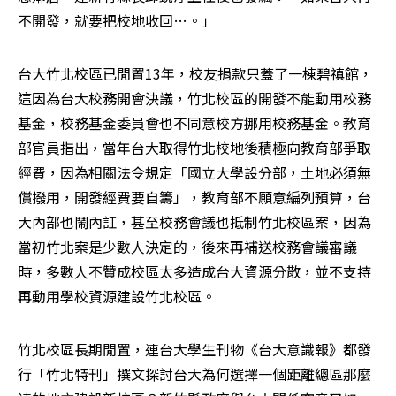
不開發，就要把校地收回…。」
台大竹北校區已閒置13年，校友捐款只蓋了一棟碧禛館，
這因為台大校務開會決議，竹北校區的開發不能動用校務
基金，校務基金委員會也不同意校方挪用校務基金。教育
部官員指出，當年台大取得竹北校地後積極向教育部爭取
經費，因為相關法令規定「國立大學設分部，土地必須無
償撥用，開發經費要自籌」，教育部不願意編列預算，台
大內部也鬧內訌，甚至校務會議也抵制竹北校區案，因為
當初竹北案是少數人決定的，後來再補送校務會議審議
時，多數人不贊成校區太多造成台大資源分散，並不支持
再動用學校資源建設竹北校區。
竹北校區長期閒置，連台大學生刊物《台大意識報》都發
行「竹北特刊」撰文探討台大為何選擇一個距離總區那麼