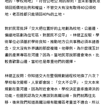
地的「學校用地」，符合公地公 用的原則，並未影響民眾
領回抵價地比例和權益，不管交大有沒有取得40公頃校
地，老百姓都只能領回40%的土地。
對於民眾批評「交大把位置好的土地劃為校地，公墓邊、
偏遠地區劃為住宅區，對居民不公平」，林健正反駁，學
術單位必須基於學術良知，推動地方公共事務必須本諸善
念，交大沒有外界講的那麼複雜。他舉例，為什麼璞玉計
畫的產業專區在河邊？因為，當地民眾說那邊會淹水，比
較喜歡靠山邊，當初也是尊重他們的選擇。
林健正反問：你知道交大在整個規劃過程校地換了六次？
學校每次擺哪，人家都會說：「交大不公平」，交大本來
規劃在靠河邊，因為附近會淹水，學校決定要承擔滯洪的
功能，但居民認為交大應該到高鐵沿線，我們就再往北
移，後來我們知道高鐵沿線有戰備區考量並不適合，所以