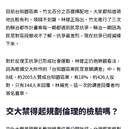
目前台知園區案，竹北百分之百選擇配地，大家都知道領
地比較有利，領錢不划算。林健正指出，竹北進行了三次
的縣治都市計畫案每一期都遇到民眾抗爭，縣治一期因為
民眾對區段徵收不了解，抗爭最激烈，現在抗爭已經減緩
下來。
對於反璞玉抗爭已形成社會運動，林健正仍抱樂觀看法，
因為根據交大所作的「台知園區案民眾意願調查」中，有
8成、約2005人贊成台知園區案，有18%、約426人反
對，只有344人未回覆。林補充，這一次的調查回覆者均
簽名蓋章。
交大禁得起規劃倫理的檢驗嗎？
文化大學景觀學系教授楊重信曾公開批評，台灣都市規劃