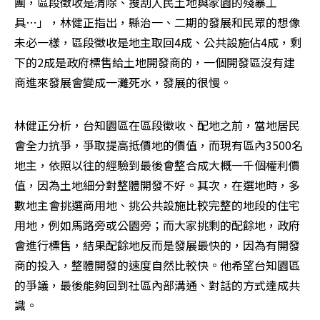
團，區段徵收是清除、搜刮人民土地與家園的殘暴工
具…」，林健正指出，縣治一、二期的發展和民眾的想像
未必一樣，區段徵收是地主取回4成、公共設施佔4成，剩
下的2成是政府標售給土地開發商的，一個開發區沒有建
商進來發展會變成一灘死水，發展的很慢。
林健正分析，台知園區在區段徵收、配地之前，當地居民
會全力抗爭，爭取提高抵價地的價值，而現有區內3500名
地主，依照以往的經驗到最後會整合成大概一千個權利價
值，因為土地細分對整體開發不好。其次，在選地時，多
數地主會挑選商用地、挑公共設施比較完整的地段的住宅
用地，例如馬路旁或公園旁；而大家挑剩的配餘地，政府
會進行標售，結果配餘地反而是發展最快的，因為有開發
商的投入，整體開發的速度自然比較快。他希望台知園區
的爭議，最後能夠回到社區內部溝通、對話的方式達成共
識。