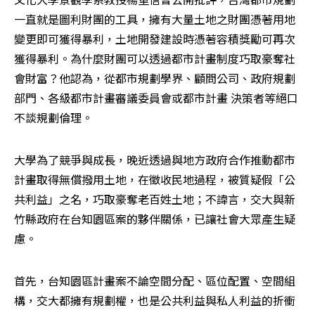
一直就是圖利財團的工具，擁有大量土地之財團憑著用地
變更即可獲得暴利，土地開發建設時憑著容積獎勵可再次
獲得暴利。為什麼財團可以透過都市計畫制度巧取豪奪社
會財富？他認為，從都市規劃學界、顧問公司、政府規劃
部門、各級都市計畫審議委員會或都市計畫 決策者等絕口
不談規劃倫理。
大學為了競爭與成長，晚近透過與地方政府合作推動都市
計畫取得無償撥用土地，在徵收民地過程，被質疑假「公
共利益」之名，巧取豪奪老百姓土地；不諱言，交大與新
竹縣政府在台知園區案的夥伴關係，已讓社會大眾產生疑
慮。
首先，台知園區計畫案不論空間分配、區位配置、空間組
構，交大都擁有規劃權，也是公共利益與私人利益的折衝