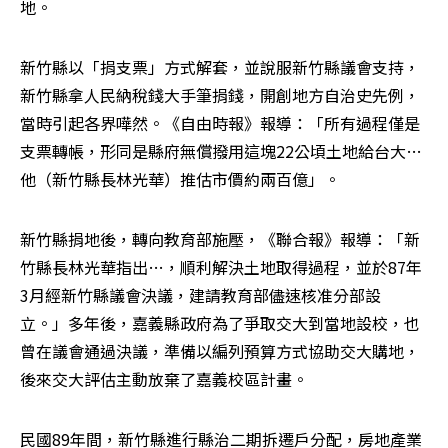
地。
新竹縣以「捐支票」方式解套，並說服新竹縣議會支持，
新竹縣拿人民納稅錢大手筆捐錢，開創地方自治史先例，
當時引起各界嘩然。《自由時報》報導：「所有過程僅是
支票轉帳，形同是縣府無償撥用這塊22公頃土地給台大…
他（新竹縣長林光華）推估市價約兩百億」。
新竹縣捐地後，轉向教育部施壓，《聯合報》報導：「新
竹縣長林光華指出…，順利解決土地取得過程，並於87年
3月經新竹縣議會決議，建請教育部儘速核准分部設
立。」多年後，嘉義縣政府為了爭取交大到當地設校，也
曾在議會通過決議，準備以編列預算方式協助交大購地，
後來交大評估主動放棄了嘉義校區計畫。
民國89年間，新竹縣進行縣治二期拆遷戶分配，房地產業