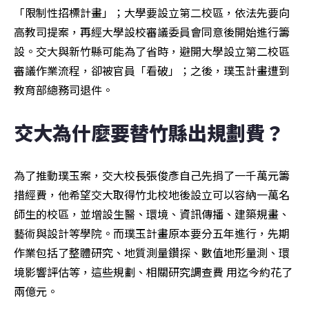
「限制性招標計畫」；大學要設立第二校區，依法先要向
高教司提案，再經大學設校審議委員會同意後開始進行籌
設。交大與新竹縣可能為了省時，避開大學設立第二校區
審議作業流程，卻被官員「看破」；之後，璞玉計畫遭到
教育部總務司退件。
交大為什麼要替竹縣出規劃費？
為了推動璞玉案，交大校長張俊彥自己先捐了一千萬元籌
措經費，他希望交大取得竹北校地後設立可以容納一萬名
師生的校區，並增設生醫、環境、資訊傳播、建築規畫、
藝術與設計等學院。而璞玉計畫原本要分五年進行，先期
作業包括了整體研究、地質測量鑽探、數值地形量測、環
境影響評估等，這些規劃、相關研究調查費 用迄今約花了
兩億元。