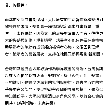
會」的精神。
而都市更新或重劃過程，人民原有的生活習慣與樣貌遭到
摧毀性的破壞，規劃者一廂情願認定都市計畫就是「重
生」，太過偏頗，因為文化的流失對當事人而言，往往更
大的失落與創傷。規劃過程，規畫者不能只停留在高權扶
助弱勢者的施捨者或偏頗的補償者心態，必須回到理解
者、破壞者的反省層次，支持在地民眾參與規劃 新家園。
台灣知識經濟園區案必須作為學界反省的開端，台灣長期
以來大面積的都市更新、規劃案，從「委託」到「規畫」
不夠透明，也缺少更深刻的批判與檢討，過去老百姓的抗
爭集中在公部門，極少挑戰學術圈的專業與操守，做為公
共知識份子，大學必須釐清自身角色分際，以符合社會的
期待。(系列報導，未完待續)