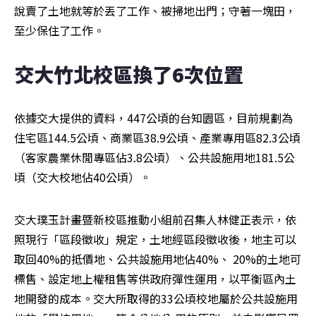
說賣了土地就等於丟了工作、被掃地出門；守著一塊田，
至少保住了工作。
交大竹北校區換了6次位置
依據交大提供的資料，447公頃的台知園區，目前規劃為
住宅區144.5公頃、商業區38.9公頃、產業專用區82.3公頃
（客家農業休閒專區佔3.8公頃）、公共設施用地181.5公
頃（交大校地佔40公頃）。
交大璞玉計畫暨新校區推動小組前召集人林健正表示，依
照現行「區段徵收」規定，土地經區段徵收後，地主可以
取回40%的抵價地、公共設施用地佔40%、 20%的土地可
標售、設定地上權租售等供政府彈性運用，以平衡區內土
地開發的成本。交大所取得的33公頃校地屬於公共設施用