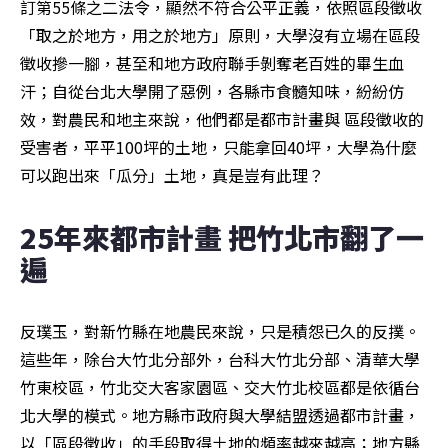
訂第55條之二法令，顯然不符合公平正義，依照區段徵收
「取之於地方，用之於地方」原則，大學沒有立場在區段
徵收摻一腳，甚至和地方政府聯手剝奪老百姓的畢生血
汗；自從台北大學開了惡例，各縣市食髓知味，紛紛仿
效，對農民和地主來說，他們都是都市計畫與 區段徵收的
受害者，平平100坪的土地，只能拿回40坪，大學為什麼
可以跑出來「瓜分」土地，真是豈有此理？
25年來都市計畫 把竹北市翻了一
遍
反璞玉，對新竹縣在地農民來說，只是積怨已久的反撲。
這些年，除台大竹北分部外，台科大竹北分部、清華大學
竹東校區，竹北交大客家園區、交大竹北校區都是依循台
北大學的模式。地方縣市政府與大學結盟透過都市計畫，
以「區段徵收」的手段取得土地的頻率越來越高；地方縣