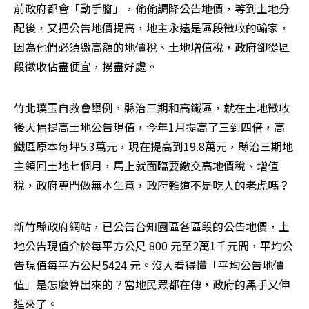
前政府都會「動手腳」，偷偷調降公告地價，等到土地分
配後，又把公告地價提高，地主永遠是區段徵收的輸家，
因為他們必須繳高額的地價稅、土地增值稅，政府卻從區
段徵收佔盡便宜，撈盡好處。
竹北璞玉自救會舉例，縣治三期和高鐵區，就在土地徵收
後大幅提高土地公告現值，今年1月提高了三到四倍，高
鐵區原本每坪5.3萬元，現在提高到19.8萬元，縣治三期地
主領回土地七個月，馬上就面臨要繳交高地價稅、增值
稅，政府專門做無本生意，政府難道不是吃人的老虎嗎？
新竹縣政府網站，已公告台知園區各區段的公告地價，土
地公告現值介於每平方公尺 800 元至2萬1千元間，平均公
告現值每平方公尺5424 元。沒人看得懂「平均公告地價
值」是怎麼算出來的？當地民眾都在傳，政府的黑手又伸
進來了。