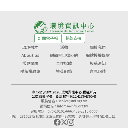
訂閱電子報
捐款支持
環境徵才
活動
關於我們
About us
編輯室自律公約
網站授權條款
常見問題
合作媒體
投稿須知
隱私權政策
獲獎紀錄
意見回饋
© Copyright 2026 環境資訊中心 版權所有
公益勸募字號：
衛部救字第1141364365號
服務信箱：
service@tnf.org.tw
投稿信箱：
infor@e-info.org.tw
客服電話：070-10101-666／02-2910-6000
地址：231023新北市新店區民權路48號3樓（近捷運大坪林站1號出口）