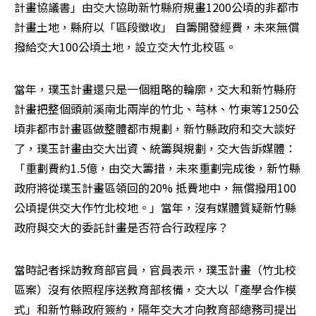
計畫協議書」由交大協助新竹縣府規畫1200公頃的非都市
計畫土地，縣府以「區段徵收」 自籌開發經費，未來無償
撥給交大100公頃土地，設立交大竹北校區。
當年，璞玉計畫還只是一個粗略的輪廓，交大和新竹縣府
計畫把整個頭前溪南北兩岸的竹北、芎林、竹東等1250公
頃非都市計畫區做整體都市規劃，新竹縣政府和交大談好
了，璞玉計畫由交大出資、統籌與規劃，交大告訴媒體：
「重劃費約1.5億，由交大籌措，未來重劃完成後，新竹縣
政府將從璞玉計畫區領回的20% 抵費地中，無償撥用100
公頃提供交大作竹北校地。」當年，沒有媒體質疑新竹縣
政府與交大的委託計畫是否符合行政程序？
當時記者採訪教育部官員，官員表示，璞玉計畫（竹北校
區案）沒有依照程序送教育部核備，交大以「產學合作模
式」和新竹縣政府簽約，隔年交大才向教育部總務司提出