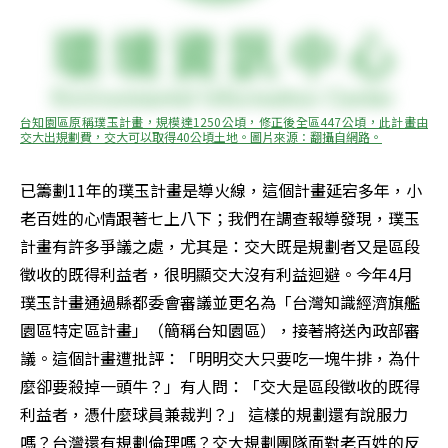
台知園區原稱璞玉計畫，規模達1250公頃，修正後全區447公頃，此計畫由
交大出規劃費，交大可以取得40公頃土地。圖片來源：翻攝自網路。
已籌劃11年的璞玉計畫是導火線，這個計畫延宕多年，小
老百姓的心情跟著七上八下；我們在調查報導發現，璞玉
計畫有許多爭議之處，尤其是：交大既是規劃者又是區段
徵收的既得利益者，很明顯交大沒有利益迴避。今年4月
璞玉計畫通過縣都委會審議並更名為「台灣知識經濟旗艦
園區特定區計畫」（簡稱台知園區），接著將送內政部審
議。這個計畫遭批評：「明明交大只要吃一塊牛排，為什
麼卻要殺掉一頭牛？」有人問：「交大是區段徵收的既得
利益者，憑什麼球員兼裁判？」 這樣的規劃還有說服力
嗎？台灣還有規劃倫理嗎？交大規劃團隊面對老百姓的反