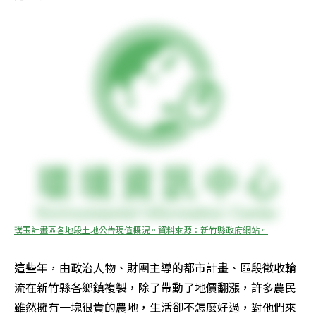
璞玉計畫區各地段土地公告現值概況。資料來源：新竹縣政府網站。
這些年，由政治人物、財團主導的都市計畫、區段徵收輪
流在新竹縣各鄉鎮複製，除了帶動了地價翻漲，許多農民
雖然擁有一塊很貴的農地，生活卻不怎麼好過，對他們來