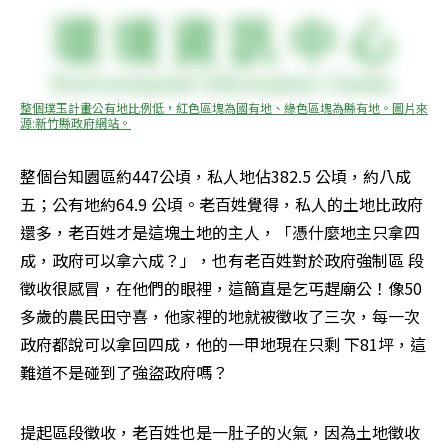
整個璞玉計畫公有地比例低，紅色區塊為國有地、綠色區塊為縣有地。圖片來
源:新竹縣政府網站。
整個台知園區約447公頃，私人地佔382.5 公頃，約八成
五；公有地約64.9 公頃。老百姓覺得，私人的土地比政府
還多，老百姓才是這塊土地的主人，「憑什麼地主只拿四
成，政府可以拿六成？」，也有老百姓對於政府強制區 段
徵收很感冒，在他們的眼裡，這簡直是乞丐趕廟公！像50
多歲的農民田守喜，他家裡的地就被徵收了三次，每一次
政府都說可以拿回四成，他的一甲地現在只剩 下81坪，這
難道不是碰到了強盜政府嗎？
提起區段徵收，老百姓也是一肚子的火氣，因為土地徵收