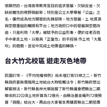
很顯然的，台灣高等教育盲目的追求發展，欠缺反省、欠
缺前瞻性的視野與創新；特別是公立大學舉著「公益」之
名，儼然成為地方開發的先鋒部隊，地方發展、土 地資源
與空間重組的觸媒和平台；地方政府口中的發展與空間改
造，只是利用「大學」被賦予的公益形象，便於從老百姓
手中拿走土地，以極具「正當性」的手段操 作土地「大風
吹」的遊戲，並從中完成土地價值的轉換。
台大竹北校區 遊走灰色地帶
民國87年，《平均地權條例》尚未增訂第55條之二，新竹
縣政府要無償撥用土地給台大時牴觸法令；新竹縣府想出
解套辦法，新竹縣長林光華說服了新竹縣議會把縣治二期
徵收的22公頃土地折算為72億元，由縣治基金編列72億預
算「捐贈」給台大，再由台大拿著支票購買縣治二期抵價