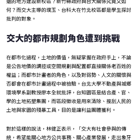
遠的地方建設新校區？新竹縣政府與台大關係究竟又如
何？而交大主導的璞玉、台科大在竹北校區都是學生探討
批判的對象。
交大的都市規劃角色遭到挑戰
在都市化過程，土地的價值，無疑掌握在政府手上，不論
是公告地價的調控或空間規劃與配置都直接關係老百姓的
權益；而都市計畫者的角色，以及對弱勢、人文的關懷與
否都會在都市計畫過程中被檢驗。台北大學不動產與城鄉
環境學系副教授廖本全就批評，台知園區是結合產、官、
學的土地拓墾集團，而區段徵收是用來清除、搜刮人民的
土地與家園的殘暴工具，目的是讓利益團體獲利。
對於這樣的說法，林健正表示，「交大有社會參與的傳
統，希望能關心地方公共事務、關心產業發展，走出象牙