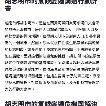
胡志明市的氣候變遷調適行動計
畫
越南首都胡志明市，是位在西貢河與同奈河系河口交會區
的熱帶沿海城市，居住人口超過700萬人。高密度人口及
蓬勃發展的經濟活動，使得胡志明市是越南人口成 長率最
高的一個城市。然而，原本就規律性發生熱帶風暴與颱風
的胡志明市，如今再加上極端氣候的衝擊，水患威脅更是
迫在眉睫。面對這個無法避免的挑戰，胡志 明市的氣候策
略定位在調適城市的基礎建設，同時建立起社區層級具備
氣候災難的應變能力。這項深具企圖性與前瞻性的氣候變
遷調適策略所涵蓋範圍，包括主要排 水及防洪工程、廢棄
物及水的管理、社區健康及風險意識、及強化都市管理能
力的行動方案等。
胡志明市的氣候變遷危機與解決