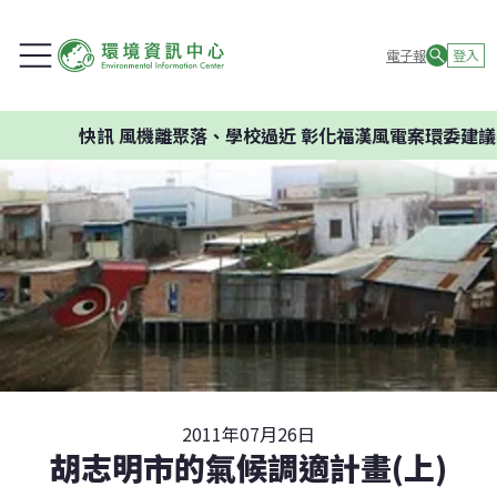
電子報
登入
訊
風機離聚落、學校過近 彰化福漢風電案環委建議不應開發
2011年07月26日
胡志明市的氣候調適計畫(上)