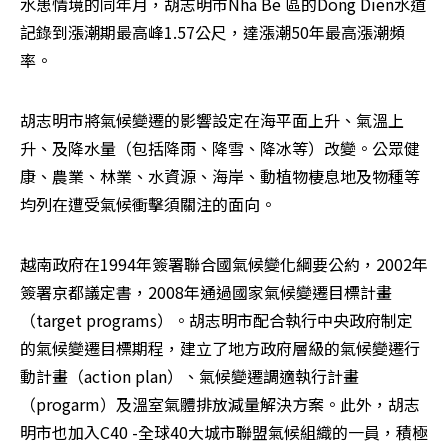
水患情境的同年月，胡志明市Nha Be 區的Dong Dien水道
記錄到漲潮期最高峰1.57公尺，達漲潮50年最高漲潮頻
率。
胡志明市將氣候變遷的影響設定在海平面上升、氣溫上
升、及降水量（包括降雨、降雪、降冰等）改變。公眾健
康、農業、林業、水資源、海岸、動植物棲息地及物種等
均列在遭受氣候衝擊須關注的面向。
越南政府在1994年簽署聯合國氣候變化綱要公約，2002年
簽署京都議定書，2008年通過國家氣候變遷目標計畫
（target programs）。胡志明市配合執行中央政府制定
的氣候變遷目標期程，建立了地方政府層級的氣候變遷行
動計畫（action plan）、氣候變遷調適執行計畫
（progarm）及溫室氣體排放減量解決方案。此外，胡志
明市也加入C40 -全球40大城市聯盟氣候組織的一員，積極