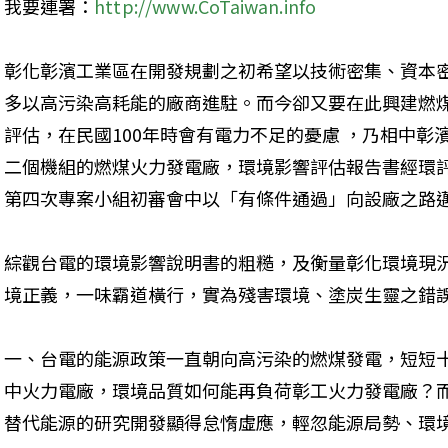
我要連署：
http://www.CoTaiwan.info
彰化彰濱工業區在開發規劃之初希望以技術密集、資本
多以高污染高耗能的廠商進駐。而今卻又要在此興建燃
評估，在民國100年時會有電力不足的憂慮 ，乃相中
二個機組的燃煤火力發電廠，環境影響評估報告書經環評委
第四次專案小組初審會中以「有條件通過」向設廠之路邁
綜觀台電的環境影響說明書的粗糙，及衡量彰化環境現
境正義，一味霸道橫行，實為殘害環境、塗炭生靈之錯誤
一、台電的能源政策一直朝向高污染的燃煤發電，短短十
中火力電廠，環境品質如何能再負荷彰工火力發電廠？
替代能源的研究開發顯得怠惰虛應，輕忽能源局勢、環境