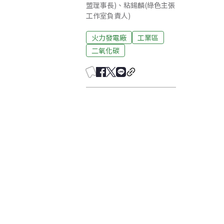
盟理事長)、粘鍚麟(綠色主張
工作室負責人)
火力發電廠
工業區
二氧化碳