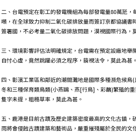
二、台電預定在彰工的發電機組為每部發電量80萬瓩，每
噸，在全球致力抑制二氧化碳排放量而簽訂京都協議書
簽署國，不必考量二氧化碳排放問題，漠視國際行為，莫
三、環境影響評估法明確規定，台電需在預定設廠地舉
自忖心虛，竟然跳躍必須之程序，藐視法令，莫此為甚。
四、彰濱工業區和鄰近的潮間灘地是國際多種瀕危候鳥(
冬和三種保育類鳥類(小燕鷗、燕[行鳥]、彩鷸)繁殖的
隻字未提，粗糙草率，莫此為甚。 
五、鹿港是目前古蹟及歷史建築密度最高的文化古鎮，