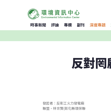
時事新聞
評論
專欄
副刊
深度專題
反對罔
發起者：反彰工火力發電廠
聯盟、林世賢(彰化縣環保聯