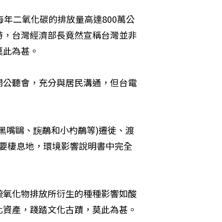
年二氧化碳的排放量高達800萬公
時，台灣經濟部長竟然宣稱台灣並非
此為甚。 
開公聽會，充分與居民溝通，但台電
 
黑嘴鷗、黦鷸和小杓鷸等)遷徙、渡
重要棲息地，環境影響說明書中完全
硫氧化物排放所衍生的種種影響如酸
雨將會侵蝕古蹟建築和藝術品，嚴重摧殘屬於全民的文化資產，踐踏文化古蹟，莫此為甚。 