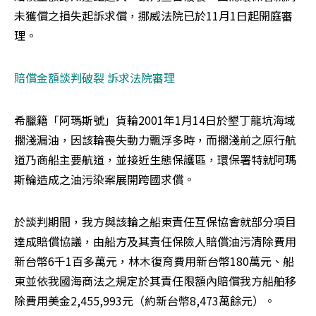
未獲償之損失起訴求償，挪威法院已於11月1日起開庭審
理。
賠償金額談判破裂 訴求法院審理
希臘籍「阿瑪斯號」貨輪2001年1月14日於墾丁龍坑海域
擱淺漏油，因該輪喪失動力飄浮多時，而擱淺前之原行航
道乃商船主要航道，並接近生態保護區，環保署特就阿瑪
斯輪造成之油污染案展開跨國求償。
於談判期間，我方與該輪之船東責任互保協會就部分項目
達成賠償協議，由船方及其責任保險人賠償油污清除費用
新台幣6千1百多萬元，林木復育費用新台幣180萬元、船
東並依我國海商法之規定於其責任限額內賠償我方船舶移
除費用美金2,455,993元（約新台幣8,473萬餘元）。