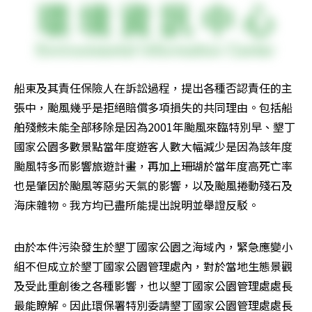
船東及其責任保險人在訴訟過程，提出各種否認責任的主
張中，颱風幾乎是拒絕賠償多項損失的共同理由。包括船
舶殘骸未能全部移除是因為2001年颱風來臨特別早、墾丁
國家公園多數景點當年度遊客人數大幅減少是因為該年度
颱風特多而影響旅遊計畫，再加上珊瑚於當年度高死亡率
也是肇因於颱風等惡劣天氣的影響，以及颱風捲動殘石及
海床雜物。我方均已盡所能提出說明並舉證反駁。
由於本件污染發生於墾丁國家公園之海域內，緊急應變小
組不但成立於墾丁國家公園管理處內，對於當地生態景觀
及受此重創後之各種影響，也以墾丁國家公園管理處處長
最能瞭解。因此環保署特別委請墾丁國家公園管理處處長