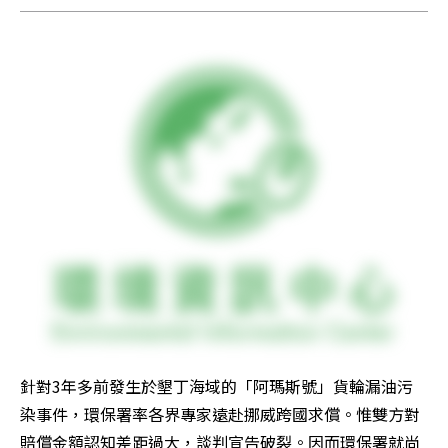
針對3年多前發生於墾丁海域的「阿瑪斯號」貨輪漏油污
染事件，環保署率各界專家遠赴挪威跨國求償。惟雙方對
賠償金額認知差距過大，談判宣告破裂。因而環保署就尚