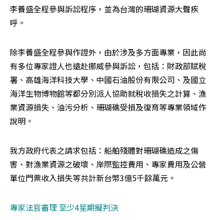
李養盛全程參與訴訟程序，並為台灣的珊瑚資源大聲疾
呼。
除李養盛全程參與作證外，由於涉及多方面專業，因此尚
有多位專家證人也遠赴挪威參與訴訟，包括：財政部賦稅
署、高雄海洋科技大學、中國石油股份有限公司、及國立
海洋生物博物館等都分別派人協助就稅收損失之計算、漁
業資源損失、油污分析、珊瑚礁受損及復育等專業領域作
說明。
我方政府代表之請求包括：船舶殘體對珊瑚礁造成之傷
害、對漁業資源之破壞、岸際監控費用、專家費用及公營
單位門票收入損失等共計新台幣3億5千餘萬元。
專家法官審理 至少4星期擬判決