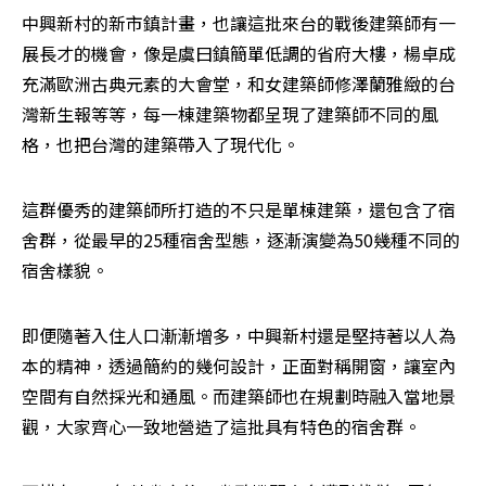
中興新村的新市鎮計畫，也讓這批來台的戰後建築師有一
展長才的機會，像是虞曰鎮簡單低調的省府大樓，楊卓成
充滿歐洲古典元素的大會堂，和女建築師修澤蘭雅緻的台
灣新生報等等，每一棟建築物都呈現了建築師不同的風
格，也把台灣的建築帶入了現代化。
這群優秀的建築師所打造的不只是單棟建築，還包含了宿
舍群，從最早的25種宿舍型態，逐漸演變為50幾種不同的
宿舍樣貌。
即便隨著入住人口漸漸增多，中興新村還是堅持著以人為
本的精神，透過簡約的幾何設計，正面對稱開窗，讓室內
空間有自然採光和通風。而建築師也在規劃時融入當地景
觀，大家齊心一致地營造了這批具有特色的宿舍群。