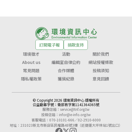
訂閱電子報
捐款支持
環境徵才
活動
關於我們
About us
編輯室自律公約
網站授權條款
常見問題
合作媒體
投稿須知
隱私權政策
獲獎紀錄
意見回饋
© Copyright 2026 環境資訊中心 版權所有
公益勸募字號：
衛部救字第1141364365號
服務信箱：
service@tnf.org.tw
投稿信箱：
infor@e-info.org.tw
客服電話：070-10101-666／02-2910-6000
地址：231023新北市新店區民權路48號3樓（近捷運大坪林站1號出口）