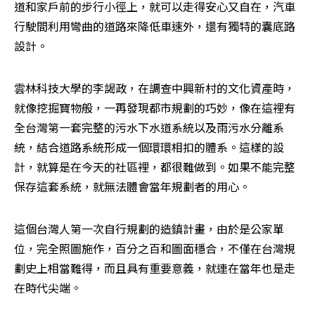
道和家戶前的步行小徑上，就可以走得安心又自在，汽車
行駛間利用彎曲的道路來降低車速外，還有獨特的囊底路
設計。
雲林科技大學的李謁政，在調查中興新村的文化資產時，
就像挖掘寶物般，一再發現都市規劃的巧妙，像在這裡有
全台灣第一套完整的污水下水道系統以及雨污水分離系
統，結合道路系統形成一個環環相扣的體系。這樣的設
計，就算是在今天的社區裡，都很難做到。如果不能完整
保存這套系統，就無法體會當年規劃者的用心。
這個台灣人第一次自行規劃的造鎮計畫，由於是公家單
位，完全照圖施作，百分之百和圖面穩合，不僅在台灣規
劃史上相當難得，而且具有重要意義，就連在當年也是走
在時代尖端。