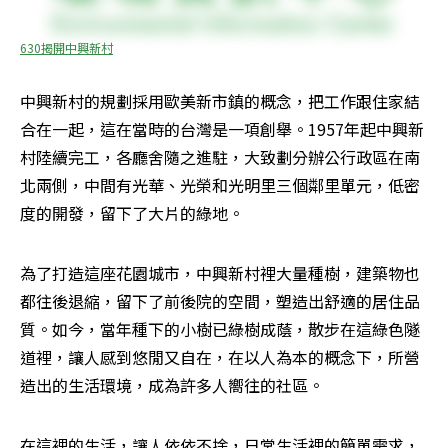
630揭開中興新村
中興新村的規劃採用歐美新市鎮的概念，把工作跟住家結
合在一起，這在當時的台灣是一項創舉。1957年起中興新
村陸續完工，各廳舍隨之進駐，大致劃分辦公行政區在南
北兩側，中間有光華、光榮和光明里三個鄰里單元，低密
度的開發，留下了大片的綠地。
為了打造這座花園城市，中興新村裡大量種樹，建築物也
都往後退縮，留下了前後院的空間，塑造出舒適的居住品
質。如今，當年種下的小樹已綠樹成蔭，散步在這綠色隧
道裡，讓人感到悠閒又自在，在以人為本的概念下，所營
造出的生活環境，成為許多人嚮往的社區。
在這裡的生活，讓人依依不捨，日常生活裡的簡單需求，