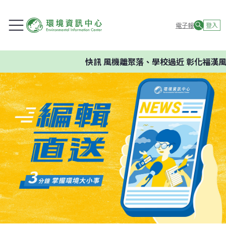
電子報
登入
快訊
風機離聚落、學校過近 彰化福漢風