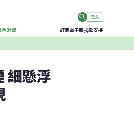
登入
綠色消費
訂閱電子報
捐款支持
 細懸浮
視