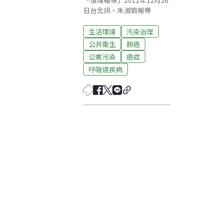
「環境報導」2011年12月26
日台北訊，朱淑娟報導
生活環境
污染治理
公共衛生
肺癌
公害污染
癌症
呼吸道疾病