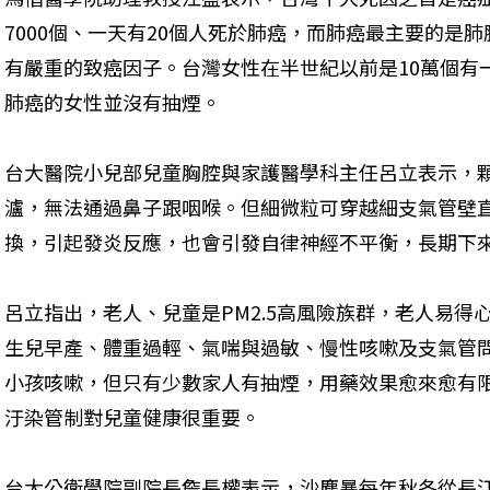
7000個、一天有20個人死於肺癌，而肺癌最主要的是
有嚴重的致癌因子。台灣女性在半世紀以前是10萬個有一
肺癌的女性並沒有抽煙。
台大醫院小兒部兒童胸腔與家護醫學科主任呂立表示，
瀘，無法通過鼻子跟咽喉。但細微粒可穿越細支氣管壁
換，引起發炎反應，也會引發自律神經不平衡，長期下
呂立指出，老人、兒童是PM2.5高風險族群，老人易得
生兒早產、體重過輕、氣喘與過敏、慢性咳嗽及支氣管
小孩咳嗽，但只有少數家人有抽煙，用藥效果愈來愈有
汙染管制對兒童健康很重要。
台大公衛學院副院長詹長權表示，沙塵暴每年秋冬從長江