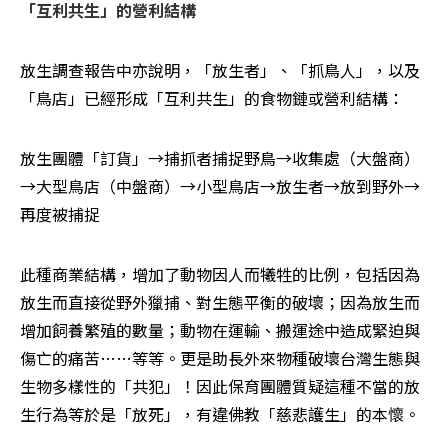
「互利共生」的營利結構 
放生調查報告中亦說明，「放生者」、「抓鳥人」，以及
「鳥店」已經形成「互利共生」的食物鏈或營利結構： 
放生團體「訂貨」→捕抓者捕捉野鳥→收集處（大盤商）
→大型鳥店（中盤商）→小型鳥店→放生者→放到野外→
再度被捕捉 
此種商業結構，增加了動物因人而犧牲的比例，包括因為
放生而直接從野外獵捕、對生態平衡的破壞；因為放生而
增加飼養繁殖的數量；動物在運輸、搬運途中造成緊迫與
傷亡的痛苦……等等。更是助長外來物種破壞台灣生態與
生物多樣性的「共犯」！因此保育團體質疑這種不當的放
生行為等於是「放死」，有違佛教「慈悲護生」的本懷。