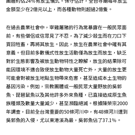
團體約佔24％有放生儀式。保守估計，全台寺廟每年放生
金額至少在2億元以上，而各種動物則超過2億隻。 
在過去農業社會中，宰雞屠豬的行為常暴露在一般民眾面
前，有些僧侶或信眾見了不忍，為了減少殺生而在刀口下
買回牲畜，再將其放生。因此，放生在農業社會中確有其
意義。但目前多數儀式性放生活動僅為放生而放生，缺乏
對於生態影響及被放生動物特性之瞭解，放生的結果除可
能因環境不適合致使放生動物大量死亡外，大量的放生更
可能會對被放生地點生物帶來危害，甚至造成本土生物的
基因污染。例如，宗教團體或一般民眾大量野放的吳郭
魚、琵琶鼠魚以及其他許多外來魚種，已直接造成原生魚
族種類及數量大量減少，甚至瀕臨絕滅。根據陳榮宗2000
年調查，目前全台灣重要的50條河川中，有48條河川遭到
吳郭魚的入侵，尤以東港溪為最，吳郭魚佔了37.1％。 