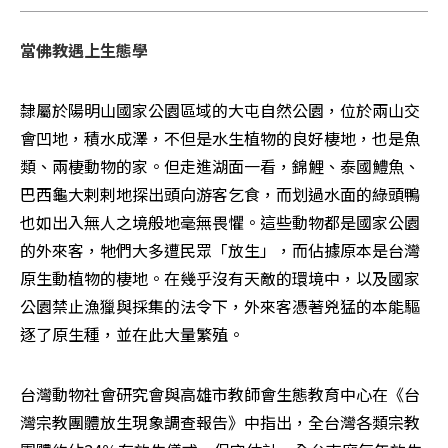
當佛教遇上生態學
隸屬於陽明山國家公園區域的大屯自然公園，位於兩山交
會凹地，積水成澤，不但是水生植物的良好棲地，也是魚
類、兩棲動物的家。但走進湖面一看，錦鯉、泰國鱧魚、
巴西龜大剌剌地探出頭向游客乞食，而划過水面的綠頭鴨
也如出入無人之境般地毫無畏懼。這些動物都是國家公園
的外來客，牠們大多遭民眾「放生」，而佔據原本是台灣
原生動植物的棲地。在幾乎沒有天敵的環境中，以及國家
公園禁止漁獵與採集的法令下，外來客憑著兇猛的本能驅
逐了原生種，並在此大量繁殖。 
台灣動物社會研究會與高雄市教師會生態教育中心在《台
灣宗教團體放生現象調查報告》中指出，全台灣各類宗教