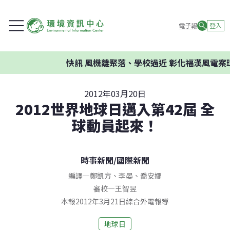
電子報
登入
快訊
風機離聚落、學校過近 彰化福漢風電案環委
2012年03月20日
2012世界地球日邁入第42屆 全
球動員起來！
時事新聞
/
國際新聞
編譯
—
鄭凱方
、
李晏
、
喬安娜
審校
—
王智昱
本報2012年3月21日綜合外電報導
地球日