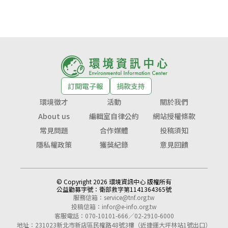
訂閱電子報
捐款支持
環境徵才
活動
關於我們
About us
編輯室自律公約
網站授權條款
常見問題
合作媒體
投稿須知
隱私權政策
獲獎紀錄
意見回饋
© Copyright 2026 環境資訊中心 版權所有
公益勸募字號：
衛部救字第1141364365號
服務信箱：
service@tnf.org.tw
投稿信箱：
infor@e-info.org.tw
客服電話：070-10101-666／02-2910-6000
地址：231023新北市新店區民權路48號3樓（近捷運大坪林站1號出口）