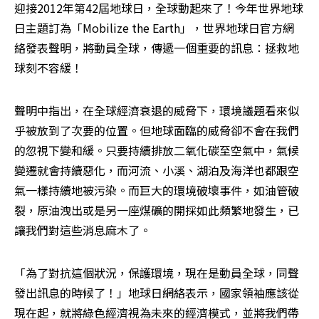
迎接2012年第42屆地球日，全球動起來了！今年世界地球
日主題訂為「Mobilize the Earth」，世界地球日官方網
絡發表聲明，將動員全球，傳遞一個重要的訊息：拯救地
球刻不容緩！
聲明中指出，在全球經濟衰退的威脅下，環境議題看來似
乎被放到了次要的位置。但地球面臨的威脅卻不會在我們
的忽視下變和緩。只要持續排放二氧化碳至空氣中，氣候
變遷就會持續惡化，而河流、小溪、湖泊及海洋也都跟空
氣一樣持續地被污染。而巨大的環境破壞事件，如油管破
裂，原油洩出或是另一座煤礦的開採如此頻繁地發生，已
讓我們對這些消息麻木了。
「為了對抗這個狀況，保護環境，現在是動員全球，同聲
發出訊息的時候了！」地球日網絡表示，國家領袖應該從
現在起，就將綠色經濟視為未來的經濟模式，並將我們帶