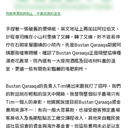
用廢棄酒瓶與黏土、羊糞搭建的溫室
手捏著一張破舊的便條紙，英文地址上再加註阿拉伯文，
計程車司機在小山村里繞了又轉，轉了又繞，好不容易停
佇在石砌家屋圍繞的小院內。先是Bustan Qaraaqa鄰居阿
姨跟我噓寒問暖，確認了Bustan Qaraaqa正是隔壁這棟種
滿奇花異草，院內還有一大座用酒瓶及回收材料蓋的溫
室，更遠一些有間色彩豔麗的堆肥廁所。
Bustan Qaraaqa的負責人Tim繞出來跟我打了招呼，我們
的對話就在輕鬆的談天中開啟。我發現整個似乎農場只有
Tim一個人的身影，他娓娓說道目前Bustan Qaraaqa資金
費用來源不一：有向一般大眾募款，也接受遊客預定農場
客房收入及長期駐點志工繳交課程收入，其他來自難民營
或社區協會的資金與海外基金會。但這些費用未必足以支