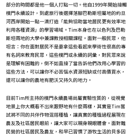
部分的時間都是他一個人打點一切。他自1999年開始接觸
樸門永續設計，到處旅行後選擇落腳巴勒斯坦屬地的約旦
河西岸開始一點一滴打造「能夠協助當地居民更有效率地
利用各種資源」的學習場域。Tim本身也在以色列及巴勒
斯坦兩地的大學中兼課教授相關課程。面對一般民眾，他
坦言：你在面對居民不是要拿這些看起來學術性很高的專
有名詞來教育民眾，這些樸門或永續的詞彙，對民眾來說
是理解有困難的，倒不如直接了當告訴他們改用心學習的
這些方法，可以讓你不必苦惱水資源短缺或付高價買水，
還可以讓你的農地有肥沃又持久的地力。
目前Tim所主持的樸門永續農場尚屬實驗性質的，從視覺
地景上你大概看不出來跟野地有什麼兩樣，其實是Tim嘗
試將不同的共伴作物混搭種植，讓真實的種植過程展現在
農友及社區居民眼前，讓大家可以親身親眼體會。面對難
民營的社區居民及農友，和早已習慣了游牧生活的貝多因