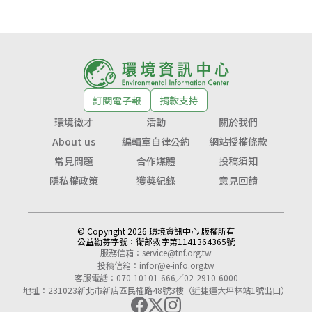
訂閱電子報
捐款支持
環境徵才
活動
關於我們
About us
編輯室自律公約
網站授權條款
常見問題
合作媒體
投稿須知
隱私權政策
獲獎紀錄
意見回饋
© Copyright 2026 環境資訊中心 版權所有
公益勸募字號：
衛部救字第1141364365號
服務信箱：
service@tnf.org.tw
投稿信箱：
infor@e-info.org.tw
客服電話：070-10101-666／02-2910-6000
地址：231023新北市新店區民權路48號3樓（近捷運大坪林站1號出口）