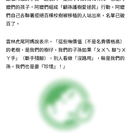
嬤們的孩子。阿嬤們組成「顧孫護樹愛拯民」行動，阿嬤
們自己去聯署拒絕百棵校樹被移植的人站出來，名單已破
百了。
雲林虎尾阿媽說表示，「這些嘸價值（不是名貴價格高）
的老樹，是我們的樹仔，我們的子孫如果「ㄆㄨㄟ 腳ㄅㄨ
ㄚ手」（斷手殘腳），別人看做「沒路用」，嘛是我們的
孫，我們也是要『珍惜』！」