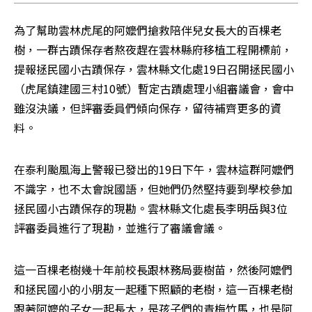
為了幫助雲林虎尾的阿嬤們搶救陪伴兒女長大的百棵老
樹，一群古蹟保存者熬夜趕在雲林縣府移植工程開標前，
提報拯民國小古蹟保存，雲林縣文化處19日召開拯民國小
（虎尾鎮建國三村10號）暫定古蹟處理小組審議會，會中
雖沒決議，但評審委員們傾向保存，留待補齊更多的資
料。
在泰利颱風海上警報已發出的19日下午，雲林這群阿嬤們
不識字，也不太會說國語，但她們仍然堅持要到學校參加
拯民國小古蹟保存的現勘。雲林縣文化處長李明岳與3位
評審委員進行了現勘，並進行了審議會議。
這一百棵老樹幾十年前校長跟林務局要樹苗，然後阿嬤們
和拯民國小的小朋友一起種下照顧的老樹，這一百棵老樹
跟著阿嬤的子女一起長大，是孩子們的青梅竹馬，也是阿