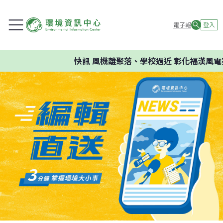
電子報
登入
快訊
風機離聚落、學校過近 彰化福漢風電