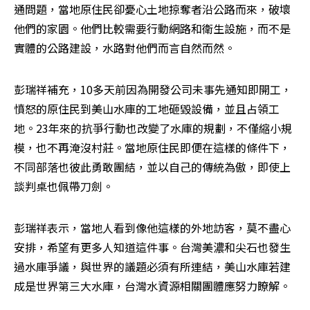
通問題，當地原住民卻憂心土地掠奪者沿公路而來，破壞
他們的家園。他們比較需要行動網路和衛生設施，而不是
實體的公路建設，水路對他們而言自然而然。
彭瑞祥補充，10多天前因為開發公司未事先通知即開工，
憤怒的原住民到美山水庫的工地砸毀設備，並且占領工
地。23年來的抗爭行動也改變了水庫的規劃，不僅縮小規
模，也不再淹沒村莊。當地原住民即便在這樣的條件下，
不同部落也彼此勇敢團結，並以自己的傳統為傲，即使上
談判桌也佩帶刀劍。
彭瑞祥表示，當地人看到像他這樣的外地訪客，莫不盡心
安排，希望有更多人知道這件事。台灣美濃和尖石也發生
過水庫爭議，與世界的議題必須有所連結，美山水庫若建
成是世界第三大水庫，台灣水資源相關團體應努力瞭解。