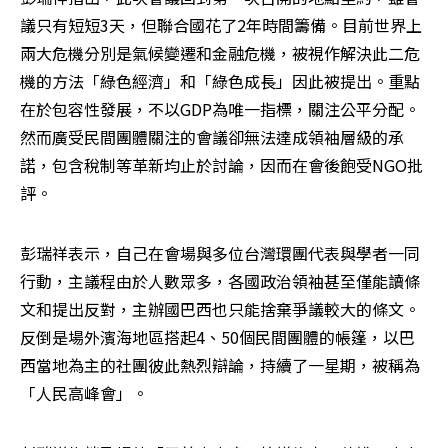
議只有短短3天，但聯合國花了2年時間籌備。目前世界上
兩大危機分別是氣候變遷和金融危機，被視作解決此二危
機的方法「綠色經濟」和「綠色成長」因此被提出。重點
在於包容性發展，不以GDP為唯一指標，關注公平分配。
然而廣受民間團體關注的會議卻無法達成領袖層級的承
諾，包含稅制等革新均止於討論，因而在會後飽受NGO批
評。
彭瑞祥表示，自己在會場與多位台灣環團代表與學者一同
行動，主議程由於人數眾多，各國政治領袖甚至僅能讀條
文和提出反對，主辦國巴西也只能捨棄爭議較大的條文。
反倒是場外濱海地區搭起4、50個民間團體的帳篷，以巴
西當地為主的社團彼此熱烈辯論，持續了一星期，被稱為
「人民高峰會」。