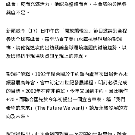
峰會」反而充滿活力，他認為整體而言，主會議的公民參
與度不足。
新頭殼今（17）日中午的「開放編輯室」節目邀請到全程
參與全球高峰會，甚至訪查了美山水庫抗爭現場的彭瑞
祥，請他從這次的出訪談論全球環境議題的討論趨勢，以
及環境抗爭現場與資訊呈現上的差異。
彭瑞祥解釋，1992年聯合國於里約熱內盧首次舉辦世界永
續發展高峰會，會中訂定21世紀發展議程，明訂必須完成
的目標。2002年在南非德班，今年又回到里約，因此稱作
+20。而聯合國先於今年初提出一個宣言草案，稱「我們
希望的未來」(The Future We want)，談及永續發展的方
向及未來。
彭瑞祥指出，此次會議回到第一次召開的地點里約，雖會