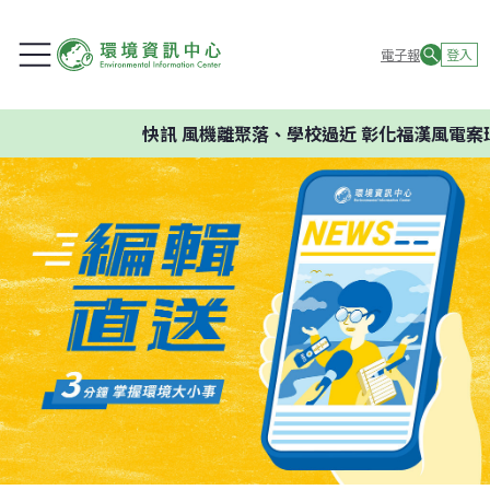
電子報
登入
快訊
風機離聚落、學校過近 彰化福漢風電案環