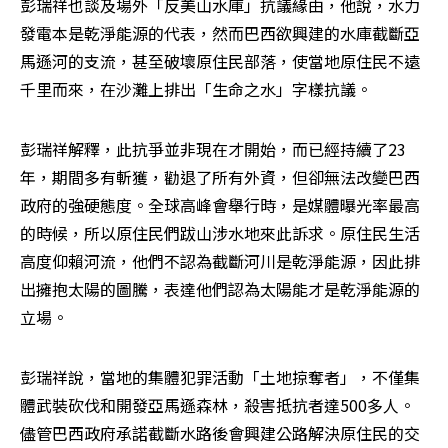
彭瑞祥也談及場外「反美山水庫」抗議緣由，他說，水力
發電本是乾淨能源的代表，然而巴西欲興建的水庫截斷亞
馬遜河的支流，甚至破壞原住民部落，使當地原住民不遠
千里而來，在沙灘上排出「生命之水」字樣抗議。
彭瑞祥解釋，此抗爭並非現在才開始，而已經持續了23
年，期間多有斬獲，勸退了所有外資，但卻無法改變巴西
政府的強硬態度。全球高峰會舉行時，是媒體曝光率最高
的時候，所以原住民們跋山涉水地來此訴求。原住民生活
高度仰賴河流，他們不認為截斷河川是乾淨能源，因此排
出擁抱太陽的圖騰，表達他們認為太陽能才是乾淨能源的
立場。
彭瑞祥說，當地的集體犯罪活動「土地掠奪者」，不僅集
體武裝砍伐和開發亞馬遜森林，殺害抵抗者達500多人。
儘管巴西政府承諾截斷水路後會興建公路解決原住民的交