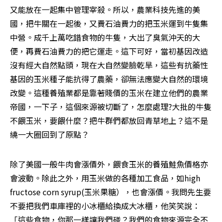
又能放在一起集中管理宰殺。所以，農業科技先進的美
國，把牛關在一起後，又費石油費力的把玉米運到牛隻集
中營。成千上萬吃錯食物的牛隻，大出了臭氣沖天的大
便，再費石油費力的把它運走。這下可好，當初基因改造
沒有經大自然點頭，現在大自然變臉乾旱，這些有抗藥性
基因的玉米種子能抗得了農藥，卻無法應變大自然的環境
改變。這種養殖業都是靠著賤價的玉米在建立他們的農業
帝國，一下子，這個來源被切斷了，怎麼處理?大批的牛隻
不餵玉米，要餵什麼？把牛群們都放回青草地上？這不是
繞一大圈回到了原點？
除了美國一般牛肉會漲價外，餵食玉米的養殖鮭魚價格亦
會波動。除此之外，用玉米做的各種加工食品，如high 
fructose corn syrup(玉米果糖），也會漲價。我問先生要
不要把我們車庫裡的小冰櫃給換成大冰櫃，他笑笑說：
「這些食物，你那一樣讓我們碰？我們的食物來源完全不