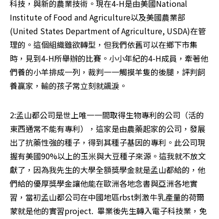
科技，與新的農業技術。現在4-H是由美國National 
Institute of Food and Agriculture以及美國農業部
(United States Department of Agriculture, USDA)在管
理的。這個組織雖欲轉型，但我們依舊可以在鄉下市集
時，見到4-H所舉辦的比賽。小小年紀的4-H成員，牽著他
們養的小羊排成一列，裁判一一觸摸羊隻的後腿，評判飼
養贏家，輸的孩子常立刻就飊淚。
2:孟山都公司是世上唯一一間取得生物專利的公司（活的
東西通常不能有專利），這家是由農藥起家的公司，發展
出了抗藥性強的種子，得到其種子基因的專利。此公司現
握有美國90%以上的玉米與大豆種子來源。這我就不放文
獻了，因為我先生的大學全額獎學金就是孟山都給的，他
們給的優厚獎學金讓他能在歐洲各地念書與亞洲各地實
習，當初孟山都公司在中國地區rbst刺激牛乳產量的荷爾
蒙就是他的實習project.  畢業後先生轉入電子科技業，免