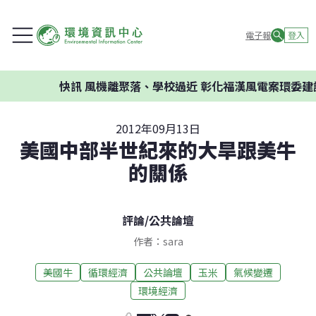
電子報
登入
快訊
風機離聚落、學校過近 彰化福漢風電案環委建議
2012年09月13日
美國中部半世紀來的大旱跟美牛
的關係
評論
/
公共論壇
作者：sara
美國牛
循環經濟
公共論壇
玉米
氣候變遷
環境經濟