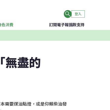
登入
綠色消費
訂閱電子報
捐款支持
「無盡的
，原本需要煤油點燈，或是仰賴柴油發