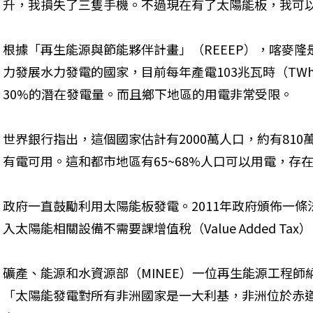
升，我損失了三隻手機。不過現在有了太陽能板，我可
根據「再生能源與節能夥伴計畫」（REEEP），喀麥
力發展水力發電的國家，目前每年產電103兆瓦時（TW
30%的潛在發電量。而且鄉下地區的用電非常受限。
世界銀行指出，這個國家估計有2000萬人口，約有810
有電可用。這和都市地區有65~68%人口可以用電，存
政府一直鼓勵利用太陽能板發電。2011年政府頒佈一條
入太陽能相關設備不需要課增值稅（Value Added Tax
礦產、能源和水資源部（MINEE）一位再生能源工程師納爾遜（
「太陽能發電對所有非洲國家是一大利基，非洲位於赤