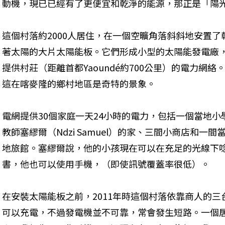
動機，現已已經有了更便宜和乾淨的能源，那正是「陽
這個村落約2000人居住，在一個空曠角落斜斜地安置了
著太陽的大片太陽能板。它們形成小型的太陽能發電廠
提供村莊（距離首都Yaoundé約700公里）的電力網絡
這在喀麥隆的鄉村地區是奇特的景象。
電網提供30個家庭一天24小時的電力，包括一個當地小
教師塞繆爾（Ndzi Samuel）的家、三間小商店和一間
地旅館。塞繆爾說，他的小孩現在可以在充足的光線下
書，他也可以使用手機，（即使訊號覆蓋率很低）。
在安裝太陽能板之前，2011年時這個村落依靠商人的
可以充電，不過發電機並不可靠，常會發生短路。一個