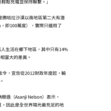
以輕鬆充電並保持聯繫。」
隆是撒哈拉沙漠以南地區第二大有潛
h，即100萬度），實際只運用了
萬人生活在鄉下地區，其中只有14%
在相當大的差異。
法令，宣告從2012財政年度起，輸
）。
Asanji Nelson）表示，
道，因此是全世界陽光最充足的地