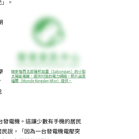
光」。
朝
，
。
學
喀麥隆西北部薩邦加里（Sabongari）的小型
太陽能電廠，提供村落的電力網絡。照片由恩
當
福爾（Monde Kingsley Nfor）提供。
唸
三台發電機。這讓少數有手機的居民
居民說，「因為一台發電機電壓突