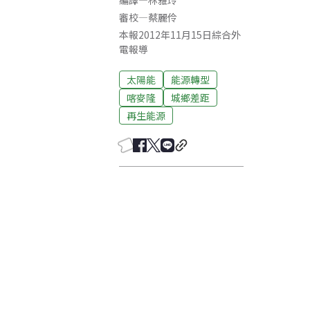
編譯
—
林雅玲
審校
—
蔡麗伶
本報2012年11月15日綜合外
電報導
太陽能
能源轉型
喀麥隆
城鄉差距
再生能源