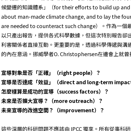
候變遷的知識體系」（for their efforts to build up and di
about man-made climate change, and to lay the foun
are needed to counteract such change）
以只產出報告，提供各式科學數據，但這次特別報告卻
利害關係者直接互動。更重要的是，透過科學傳遞與溝通，
的內在意涵。挪威學者O. Christophersen在邊會上
宣導對象是否「正確」（right people）？

宣導是否達成「效益」（direct and long-term impac
怎麼樣算是成功的宣導（success factors）？

未來是否擴大宣導？（more outreach）？

未來宣導的改進空間？（improvement）？
這些深層的科研問題不應該由 IPCC 獨享。所有從事