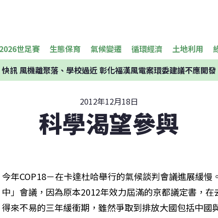
2026世足賽
生態保育
氣候變遷
循環經濟
土地利用
快訊
風機離聚落、學校過近 彰化福漢風電案環委建議不應開發
2012年12月18日
科學渴望參與
今年COP18－在卡達杜哈舉行的氣候談判會議進展緩
中」會議，因為原本2012年效力屆滿的京都議定書，在
得來不易的三年緩衝期，雖然爭取到排放大國包括中國