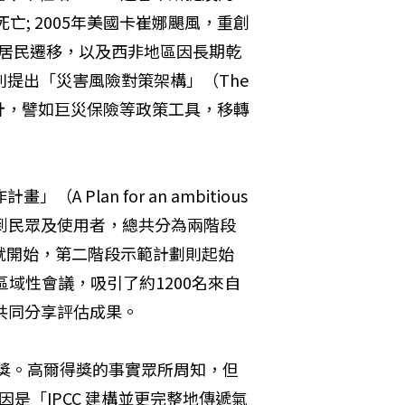
死亡; 2005年美國卡崔娜颶風，重創
地居民遷移，以及西非地區因長期乾
t 特別提出「災害風險對策架構」（The 
向的設計，譬如巨災保險等政策工具，移轉
lan for an ambitious 
、紮根到民眾及使用者，總共分為兩階段
）就開始，第二階段示範計劃則起始
區域性會議，吸引了約1200名來自
與，共同分享評估成果。
和平獎。高爾得獎的事實眾所周知，但
因是「IPCC 建構並更完整地傳遞氣