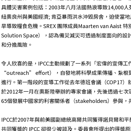
具體災害案例包括：2003年八月法國熱浪導致14,000人
紐奧良州與美國經濟; 肯亞暴雨洪水沖毀房舍，迫使當
旱導致糧食危機。SREX 團隊成員Maarten van Aais
Solution Space），認為備災減災可透過制度面
和分擔風險。
令人欣喜的是，IPCC主動規劃了一系列「宏偉的宣傳工作計畫」（A P
“outreach” effort），自發地將科學成果傳播
進行。第一階段的宣導工作從去年德班會議（COP17
於2012年一月在奧斯陸舉辦的專家會議，先後透過七次
65個發展中國家的利害關係者（stakeholders）參
IPCC於2007年與前美國副總統高爾共同獲得諾貝爾
共同獲獎的 IPCC 卻很少被談及。委員會所提出的得獎原