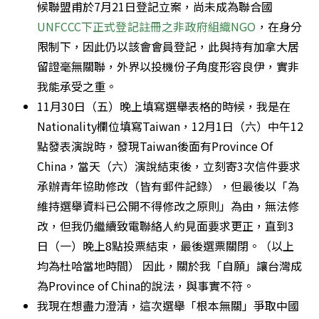
候聯盟甫於7月21日登記立案，尚未成為聯合國
UNFCCC下正式登記註冊之非政府組織NGO
，在身分
限制下，因此仍以該會會員登記，此與持有加拿大居
留證毫無關聯，外界以投機份子角度形容良伊，實非
我能承受之重。
11月30日（五）晚上填寫選舉表格的時候，我是在
Nationality欄位填寫Taiwan，12月1日（六）中午12
點發表演說時，發現Taiwan後面有Province Of 
China，當天（六）演說結束後，立刻寄3次信件要求
承辦青年協助修改（皆有郵件記錄），但最後以「為
維持選舉資料已公開不得修改之原則」為由，無法修
改，但我仍繼續致電聯絡人約見面要求更正，直到3
日（一）晚上8點投票結束，最後選票關閉。（以上
均為杜哈當地時間） 因此，關於我「自願」讓台灣成
為Province of China的說法，與事實不符。
我現在想盡力澄清，這次選舉「根本無關」爭取中國