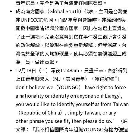
青年選票，完全是為了台灣能在國際發聲。
成為南方國家（Global South）代表，主因是台灣並
非UNFCCC締約國，而歷年參與會議時，非締約國與
開發中國家皆歸類於南方國家，因此在勾選上直覺勾
了此一選項，完全沒意料到它在事件發生後所會引發
的政治解讀，以致現在需要重新解釋；但我深感，台
灣高於全球的人均排碳量，使其必須在氣候議題上成
為一員、做出貢獻。
12月18日（二）深夜12:48am，費盡千辛，終於得到
上任青年聯繫人（MJ，美國青年），獲得解釋 "I 
don't believe we（YOUNGO） have right to force 
a nationality or identity on anyone so if Liangyi, 
you would like to identify yourself as from Taiwan 
（Republic of China）, simply Taiwan, or any 
other phrase you see fit, then please do so.” （原
文譯：「我不相信國際青年組織YOUNGO有權力強迫