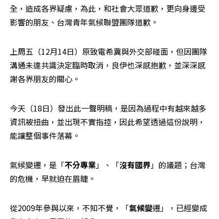
全，造成各界疑慮，為此，和社會大眾道歉，更向身邊受
影響的朋友、台灣青年氣候聯盟團隊道歉。
上周五（12月14日）原致電希冀與外交部碰面，但因團隊
溝通未達共識決定臨時取消，良伊也深感抱歉，並深深感
謝各界朋友的關心。
今天（18日）發出此一聲明稿，是因為過程中有越來越多
資訊被扭曲，並出現不實指控，因此希望透過這份說明，
能讓整個事件落幕。
氣候變遷，是「
不分專業
」、「
沒有國界
」的議題；台灣
的危機，早就迫在眉睫。
從2009年參與以來，不知不覺，「
氣候變
遷」，已經變成