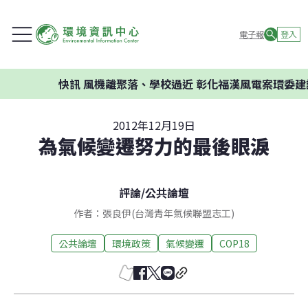
電子報
登入
快訊
風機離聚落、學校過近 彰化福漢風電案環委建議不
2012年12月19日
為氣候變遷努力的最後眼淚
評論
/
公共論壇
作者：張良伊(台灣青年氣候聯盟志工)
公共論壇
環境政策
氣候變遷
COP18