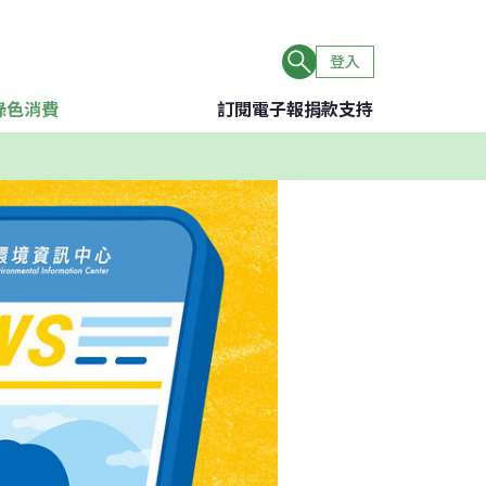
登入
綠色消費
訂閱電子報
捐款支持