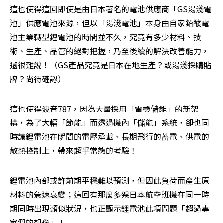
這也使得這回即使是由日本著名的電池供應商「GS湯淺電
池」供應電池來源，但以「湯淺電池」本身由自家鉛酸電
池主業轉型鋰電池的時間並不久，究竟有多少材料、技
術、生產、品管的絕對把握，乃至後續的解決改善能力，
還很難說！（GS產品究竟是日本在地生產？或湯淺採購貼
牌？尚待確認）
這也使得波音787，因為大量採用「電機儲能」的新架
構，為了大幅「節能」而透過機內「儲能」系統，卻也同
時讓鋰電池在瞬間的電壓承載、長期飛行的蓄電、供電的
散熱控制上，帶來超乎常態的考驗！
鋰電池內部或許前期平穩難以預測，但因此負荷而產生原
材料的急速衰變；這回有那麼多架日本航空班機在同一時
期同時出現類似狀況，也正顯示鋰電池此項問題「超過專
家們的想像」！
