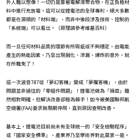
外人難以想像！一切仍是靠著電解液聚合物，在正負極材
料中進行充放電。這可以從鋰電池的全球專利，絕大多數
都是在源頭的「材料端」，而非中後段涉及技術、控制的
「系統端」可以看出。（原理請參考維基百科）
而一旦任何材料品質的環節有所瑕疵或不夠穩定，由電能
產生的熱能因素，乃至出現融化、滲漏、爆炸的意外，就
在所難免了！
這一次波音787從「夢幻客機」變成「夢魘客機」，由於
問題並非過往的「零組件問題」！鋰電池做為「禍首」雖
然相對明確，但解決改善卻極為棘手！如今被美國聯邦航
空總署(FAA)要求無限期停飛，直到原因查明改善。
基本上，鋰電池目前尚未有全球統一的「安全檢驗程序」
或「國家安全標準」，產業界乃至學術界對此莫衷一是。