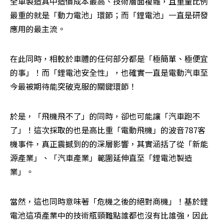
全車製造其中造價成本最高、技術層面複雜，且重量比例
最重的就是「動力電池」環節；而「鋰電池」一直是研發
應用的最主流。
在此同時，相較於車體的任何部分都是「極簡單、極便宜
的事」！而「鋰電池安全性」，也確實一直是電動汽車至
今最被期待能突破克服的關鍵環節！
於是，「飛機飛不了」的同時，卻也可能讓「汽車跑不
了」！這次採取的也是高比重「電動飛機」的波音787客
機事件，真正震撼到的的深層影響，其實涵括了從「新能
源產業」、「汽車產業」範圍延伸直至「鋰電池製造
業」。
當然，這也同時意味著「危機之後的絕對商機」！基於鋰
電池這項產業中的技術瓶頸難點誰都也沒有比誰強，因此