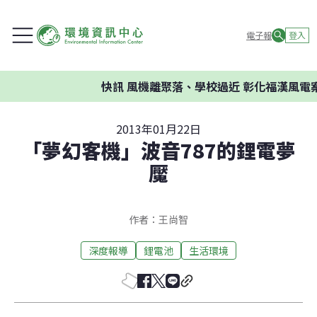
電子報
登入
快訊
風機離聚落、學校過近 彰化福漢風電案
2013年01月22日
「夢幻客機」波音787的鋰電夢
魘
作者：王尚智
深度報導
鋰電池
生活環境