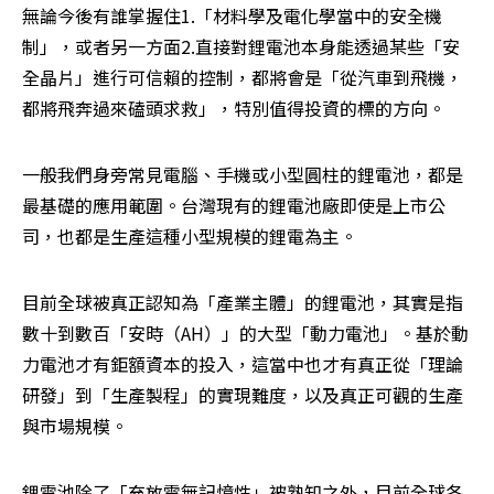
無論今後有誰掌握住1.「材料學及電化學當中的安全機
制」，或者另一方面2.直接對鋰電池本身能透過某些「安
全晶片」進行可信賴的控制，都將會是「從汽車到飛機，
都將飛奔過來磕頭求救」，特別值得投資的標的方向。
一般我們身旁常見電腦、手機或小型圓柱的鋰電池，都是
最基礎的應用範圍。台灣現有的鋰電池廠即使是上市公
司，也都是生產這種小型規模的鋰電為主。
目前全球被真正認知為「產業主體」的鋰電池，其實是指
數十到數百「安時（AH）」的大型「動力電池」。基於動
力電池才有鉅額資本的投入，這當中也才有真正從「理論
研發」到「生產製程」的實現難度，以及真正可觀的生產
與市場規模。
鋰電池除了「充放電無記憶性」被熟知之外，目前全球各