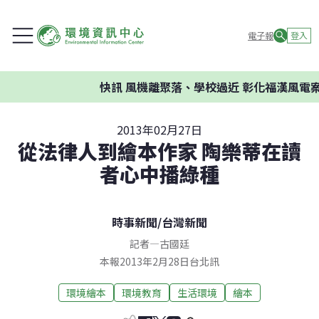
電子報
登入
快訊
風機離聚落、學校過近 彰化福漢風電案環
2013年02月27日
從法律人到繪本作家 陶樂蒂在讀
者心中播綠種
時事新聞
/
台灣新聞
記者
—
古國廷
本報2013年2月28日台北訊
環境繪本
環境教育
生活環境
繪本