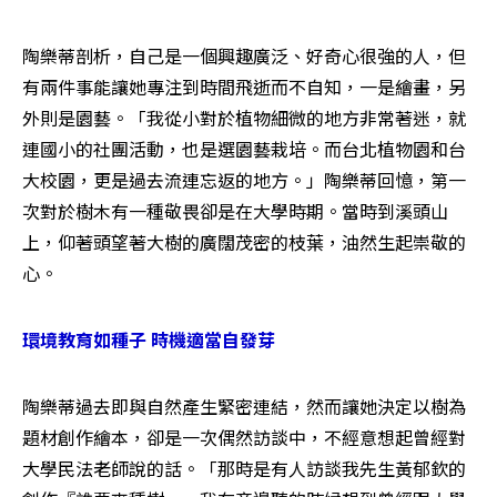
陶樂蒂剖析，自己是一個興趣廣泛、好奇心很強的人，但
有兩件事能讓她專注到時間飛逝而不自知，一是繪畫，另
外則是園藝。「我從小對於植物細微的地方非常著迷，就
連國小的社團活動，也是選園藝栽培。而台北植物園和台
大校園，更是過去流連忘返的地方。」陶樂蒂回憶，第一
次對於樹木有一種敬畏卻是在大學時期。當時到溪頭山
上，仰著頭望著大樹的廣闊茂密的枝葉，油然生起崇敬的
心。
環境教育如種子 時機適當自發芽
陶樂蒂過去即與自然產生緊密連結，然而讓她決定以樹為
題材創作繪本，卻是一次偶然訪談中，不經意想起曾經對
大學民法老師說的話。「那時是有人訪談我先生黃郁欽的