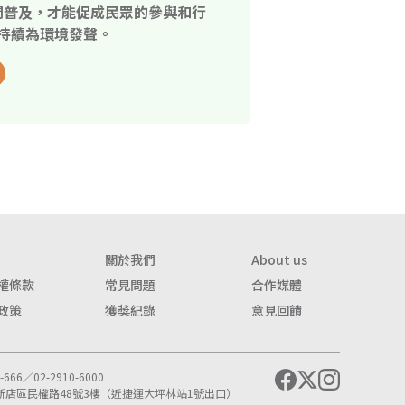
開普及，才能促成民眾的參與和行
持續為環境發聲。
關於我們
About us
權條款
常見問題
合作媒體
政策
獲獎紀錄
意見回饋
666／02-2910-6000
市新店區民權路48號3樓（近捷運大坪林站1號出口）