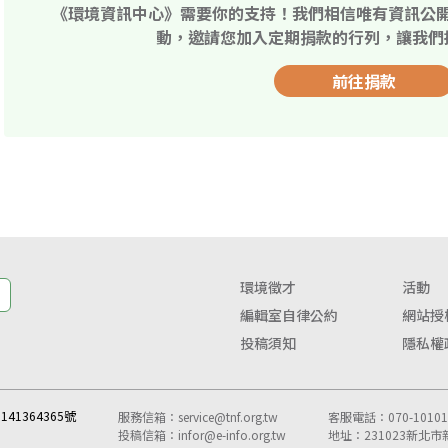
《環境資訊中心》需要你的支持！我們相信唯有資訊公
動，邀請您加入定期捐款的行列，讓我們
前往捐款
環境徵才
活動
編輯室自律公約
網站授
投稿須知
隱私權
41364365號
服務信箱：
service@tnf.org.tw
客服電話：070-10101-
投稿信箱：
infor@e-info.org.tw
地址：231023新北