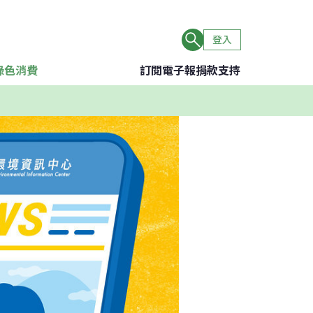
登入
綠色消費
訂閱電子報
捐款支持