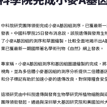
中科院研究團隊領銜完成小麥A基因組測序，已獲最新
發表。中國科學院25日發布消息說，該院遺傳與發育生
了小麥A基因組的測序和草圖繪製，比較全面地揭示出A
果已獲最新一期國際著名學術刊物《自然》網上發表。
專家稱，小麥A基因組測序和基因組圖譜繪製的完成，
視角，並為多倍體小麥基因組的測序分析提供二倍體基
和分子標記有助於加速小麥的遺傳改良，對保障糧食安
這項研究由中科院遺傳與發育生物學研究所植物細胞與
團隊領銜發起，通過與深圳華大基因研究院和美國加州