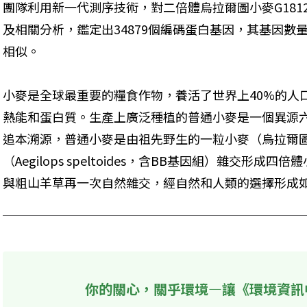
團隊利用新一代測序技術，對二倍體烏拉爾圖小麥G18
及相關分析，鑑定出34879個編碼蛋白基因，其基因數
相似。
小麥是全球最重要的糧食作物，養活了世界上40%的人
熱能和蛋白質。生產上廣泛種植的普通小麥是一個異源六
追本溯源，普通小麥是由祖先野生的一粒小麥（烏拉爾
（Aegilops speltoides，含BB基因組）雜交形成
與粗山羊草再一次自然雜交，經自然和人類的選擇形成
你的關心，關乎環境—讓《環境資訊