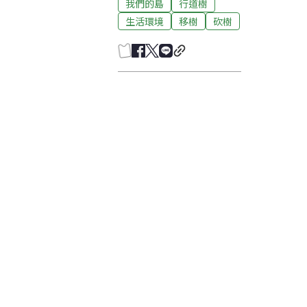
我們的島
行道樹
生活環境
移樹
砍樹