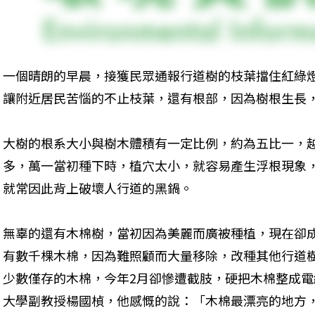
一個晴朗的早晨，接獲民眾通報行道樹的枝葉擋住紅綠
讓附近居民苦惱的不止枝葉，還有根部，因為樹根生長
大樹的根系大小與樹木體積有一定比例，約為五比一，
多，萬一當初種下時，植穴太小，就容易產生浮根現象，
就常因此背上破壞人行道的黑鍋。   
無辜的還有木棉樹，當初因為美麗而廣被種植，現在卻
有數千棵木棉，因為難照顧而大量移除，改種其他行道樹
少數僅存的木棉，今年2月卻慘遭截肢，硬把木棉整成
大學副教授楊國楨，他感慨的說：「木棉最漂亮的地方