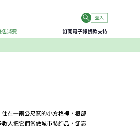
登入
綠色消費
訂閱電子報
捐款支持
。住在一兩公尺寬的小方格裡，根部
多數人把它們當做城市裝飾品，卻忘