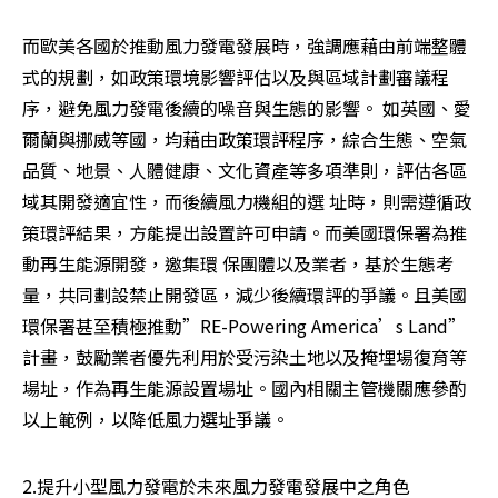
而歐美各國於推動風力發電發展時，強調應藉由前端整體
式的規劃，如政策環境影響評估以及與區域計劃審議程
序，避免風力發電後續的噪音與生態的影響。 如英國、愛
爾蘭與挪威等國，均藉由政策環評程序，綜合生態、空氣
品質、地景、人體健康、文化資產等多項準則，評估各區
域其開發適宜性，而後續風力機組的選 址時，則需遵循政
策環評結果，方能提出設置許可申請。而美國環保署為推
動再生能源開發，邀集環 保團體以及業者，基於生態考
量，共同劃設禁止開發區，減少後續環評的爭議。且美國
環保署甚至積極推動”RE-Powering America’s Land”
計畫，鼓勵業者優先利用於受污染土地以及掩埋場復育等
場址，作為再生能源設置場址。國內相關主管機關應參酌
以上範例，以降低風力選址爭議。
2.提升小型風力發電於未來風力發電發展中之角色