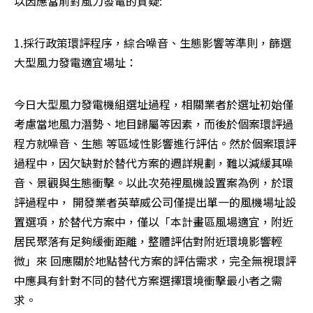
以因應當前對風力發電的質疑:
1.採行政策環評程序，綜合噪音、生態影響等準則，篩選
大型風力發電適宜場址：
今日大型風力發電機組選址過程，相關業者於選址初始僅
考慮當地風力潛勢、地目歸屬等因素，而後於個案環評過
程方就噪音、生態 等區域性影響進行評估。然於個案環評
過程中，因欠缺對於替代方案的週詳規劃，難以減緩其噪
音、景觀與生態衝擊。以此次苑裡風機設置案為例，於環
評過程中， 開發業者英華威公司僅提出單一的風機場址設
置選項，於替代方案中，僅以「本計畫區風場適宜，附近
居民聚落有足夠緩衝距離，整體評估對附近環境影響輕
微」來 回應關於地點替代方案的評估需求，完全無視環評
中應具有針對不同的替代方案選擇環境衝擊最小者之需
求。