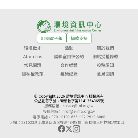
訂閱電子報
捐款支持
環境徵才
活動
關於我們
About us
編輯室自律公約
網站授權條款
常見問題
合作媒體
投稿須知
隱私權政策
獲獎紀錄
意見回饋
© Copyright 2026 環境資訊中心 版權所有
公益勸募字號：
衛部救字第1141364365號
服務信箱：
service@tnf.org.tw
投稿信箱：
infor@e-info.org.tw
客服電話：070-10101-666／02-2910-6000
地址：231023新北市新店區民權路48號3樓（近捷運大坪林站1號出口）