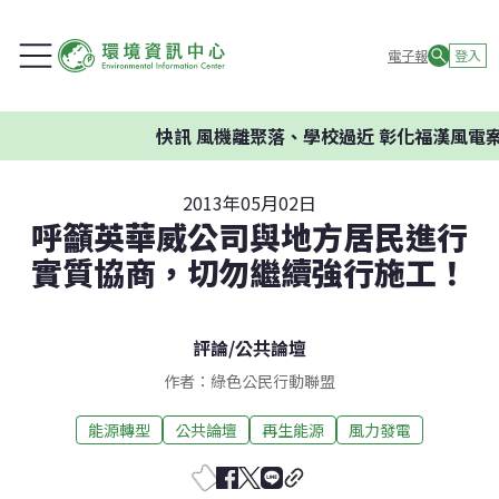
電子報
登入
快訊
風機離聚落、學校過近 彰化福漢風電案環
2013年05月02日
呼籲英華威公司與地方居民進行
實質協商，切勿繼續強行施工！
評論
/
公共論壇
作者：綠色公民行動聯盟
能源轉型
公共論壇
再生能源
風力發電