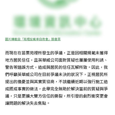
圖片轉載自「苑裡反瘋車自救會」臉書頁
而現在在苗栗苑裡所發生的爭議，正是因相關規範未獲得
地方居民信任，且英華威公司面對質疑也屢屢使用利誘、
警告等錯誤方式，造成與居民的信任瓦解所致。因此，我
們呼籲英華威公司在目前爭議未決的狀況下，正視居民所
提出的擔憂並與其實質協商，不該繼續近期以強行施工造
成既成事實的做法，此舉完全無助於解決當前的質疑與爭
議，只是更擴大雙方信任的撕裂，所引發的劇烈衝突更會
讓問題的解決失去焦點。