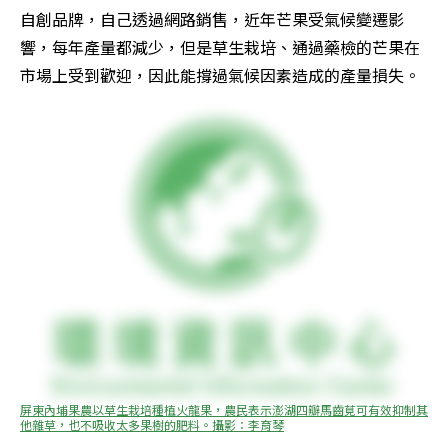
自創品牌，自己透過網路銷售，近年芒果受氣候變遷影
響，每年產量都減少，但是草生栽培、通過藥檢的芒果在
市場上受到歡迎，因此能撐過氣候因素造成的產量損失。
屏東內埔果農以草生栽培種植火龍果，農民表示澎湖四瓣馬齒莧可有效抑制其
他雜草，也不吸收太多果樹的肥料。攝影：李育琴