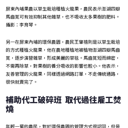
屏東內埔果農以草生栽培種植火龍果，農民表示澎湖四瓣
馬齒莧可有效抑制其他雜草，也不吸收太多果樹的肥料。
攝影：李育琴。
另一在屏東內埔的環保農園，農民王肇禧則是以草生栽培
的方式種植火龍果，他在農地種植地被植物澎湖四瓣馬齒
莧，逐步演替雜草，形成美麗的草毯。馬齒莧短而綿密，
不需再除草，對果樹的養分吸收的影響也較小。他表示，
友善管理的火龍果，同樣透過網路訂單，不走傳統通路，
很快就賣完了。
補助代工破碎班  取代過往雇工焚
燒
年輕一輩的農民，對於環保農園的管理方式很認同，但是