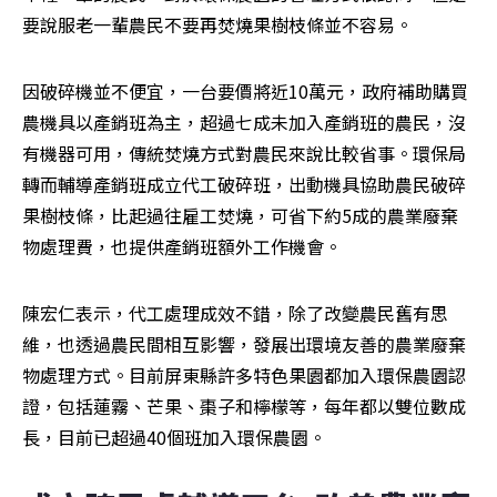
要說服老一輩農民不要再焚燒果樹枝條並不容易。
因破碎機並不便宜，一台要價將近10萬元，政府補助購買
農機具以產銷班為主，超過七成未加入產銷班的農民，沒
有機器可用，傳統焚燒方式對農民來說比較省事。環保局
轉而輔導產銷班成立代工破碎班，出動機具協助農民破碎
果樹枝條，比起過往雇工焚燒，可省下約5成的農業廢棄
物處理費，也提供產銷班額外工作機會。
陳宏仁表示，代工處理成效不錯，除了改變農民舊有思
維，也透過農民間相互影響，發展出環境友善的農業廢棄
物處理方式。目前屏東縣許多特色果園都加入環保農園認
證，包括蓮霧、芒果、棗子和檸檬等，每年都以雙位數成
長，目前已超過40個班加入環保農園。