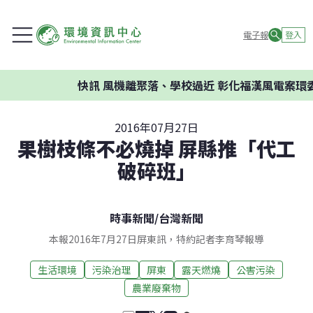
電子報
登入
快訊
風機離聚落、學校過近 彰化福漢風電案環委建議
2016年07月27日
果樹枝條不必燒掉 屏縣推「代工
破碎班」
時事新聞
/
台灣新聞
本報2016年7月27日屏東訊，特約記者李育琴報導
生活環境
污染治理
屏東
露天燃燒
公害污染
農業廢棄物