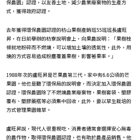
保農園」認證，以友善土地、減少農業廢棄物的生產方
式，獲得政府認證。
去年獲得環保農園認證的枋山果樹產銷班55班班長盧旺
昇，在日前舉辦的枋寮說明會上，向果農說明：「果樹枝
條就地粉碎而不燃燒，可以增加土壤的透氣性，此外，用
燒的方式容易造成粉塵覆蓋果樹，影響著果率。」
1988年次的盧旺昇是芒果農第三代，家中有6.6公頃的芒
果園。他也是聽了環保局的說明會，而決定加入環保農園
認證。環保農園除了不燃燒農業廢棄物，果樹套袋、塑膠
覆布、塑膠藥瓶等必須集中回收，此外，要以草生栽培的
方式管理果園雜草。
盧旺昇說，現代人很重視吃，消費者通常會選擇安心無毒
的農作物，取得環保農園認證，也有助於農產品銷售。他