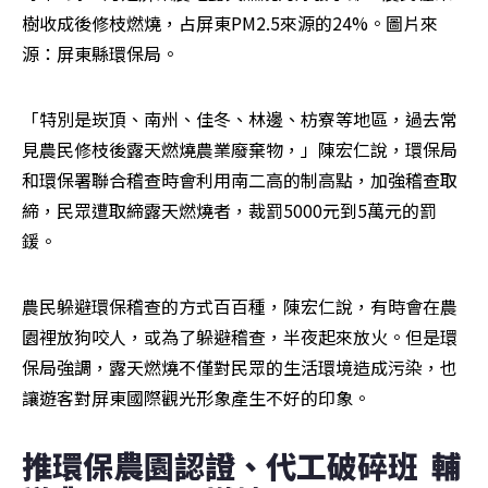
樹收成後修枝燃燒，占屏東PM2.5來源的24%。圖片來
源：屏東縣環保局。
「特別是崁頂、南州、佳冬、林邊、枋寮等地區，過去常
見農民修枝後露天燃燒農業廢棄物，」陳宏仁說，環保局
和環保署聯合稽查時會利用南二高的制高點，加強稽查取
締，民眾遭取締露天燃燒者，裁罰5000元到5萬元的罰
鍰。
農民躲避環保稽查的方式百百種，陳宏仁說，有時會在農
園裡放狗咬人，或為了躲避稽查，半夜起來放火。但是環
保局強調，露天燃燒不僅對民眾的生活環境造成污染，也
讓遊客對屏東國際觀光形象產生不好的印象。
推環保農園認證、代工破碎班  輔