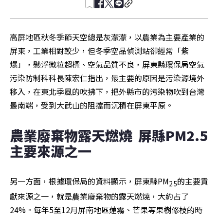
高屏地區秋冬季節天空總是灰濛濛，以農業為主要產業的
屏東，工業相對較少，但冬季空品偵測站卻經常「紫
爆」，懸浮微粒超標、空氣品質不良，屏東縣環保局空氣
污染防制科科長陳宏仁指出，最主要的原因是污染源境外
移入，在東北季風的吹拂下，把外縣市的污染物吹到台灣
最南端，受到大武山的阻擋而沉積在屏東平原。
農業廢棄物露天燃燒  屏縣PM2.5
主要來源之一
另一方面，根據環保局的資料顯示，屏東縣PM
的主要貢
2.5
獻來源之一，就是農業廢棄物的露天燃燒，大約占了
24%。每年5至12月屏南地區蓮霧、芒果等果樹修枝的時