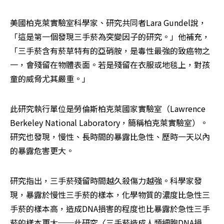
美國柏克萊實驗室科學家、研究共同者Lara Gundel說，
「這是第一個發現三手菸為突變因子的研究。」他補充，
「三手菸含有菸草特有的亞硝胺，是毒性最強的致癌物之
一，會殘留在物體表面。若是殘留在衣服或地毯上，對孩
童的威脅尤其嚴重。」
此研究執行單位是勞倫斯柏克萊國家實驗室（Lawrence 
Berkeley National Laboratory，簡稱柏克萊實驗室）。
研究也發現，慢性、長時間的暴露比急性、歷時一天以內
的暴露危害更大。
研究指出，三手菸殘留時間越久殺傷力越強。科學家發
現，暴露於慢性三手菸的樣本，化學物質的濃度比急性三
手菸的樣本高，造成DNA損害的程度也比暴露於急性三手
菸的樣本更大──此研究〈三手菸造成人類細胞DNA損