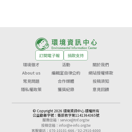
訂閱電子報
捐款支持
環境徵才
活動
關於我們
About us
編輯室自律公約
網站授權條款
常見問題
合作媒體
投稿須知
隱私權政策
獲獎紀錄
意見回饋
© Copyright 2026 環境資訊中心 版權所有
公益勸募字號：
衛部救字第1141364365號
服務信箱：
service@tnf.org.tw
投稿信箱：
infor@e-info.org.tw
客服電話：070-10101-666／02-2910-6000