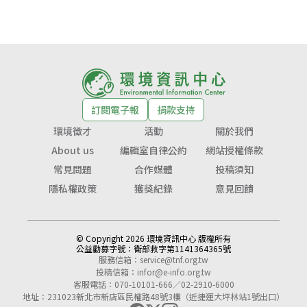
訂閱電子報
捐款支持
環境徵才
活動
關於我們
About us
編輯室自律公約
網站授權條款
常見問題
合作媒體
投稿須知
隱私權政策
獲獎紀錄
意見回饋
© Copyright 2026 環境資訊中心 版權所有
公益勸募字號：
衛部救字第1141364365號
服務信箱：
service@tnf.org.tw
投稿信箱：
infor@e-info.org.tw
客服電話：070-10101-666／02-2910-6000
地址：231023新北市新店區民權路48號3樓（近捷運大坪林站1號出口）