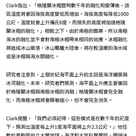
Clark指出，「格陵蘭冰帽歷時數千年的融化和變薄後，該
區溫度將會因海拔高度變低而增加。海拔高度每降低1000
公尺，溫度就會上升攝氏6度。而損失的高度將加速格陵
蘭冰帽的融化。」相較之下，由於南極的酷寒，所以南極
海冰的融化並不會對南極冰帽帶來相同的效應。冰帽融化
將造成冰山崩落，冰山飄離大陸後，將在較溫暖的海水域
或是冰帽與海水間融化。
研究者注意到，上個世紀海平面上升的主因是海洋擴張與
冰河融化。未來，研究者們預測，海平面上升應主要肇因
於格陵蘭冰帽與南極冰帽的消融；格陵蘭冰帽會完全融
化，而南極冰帽將會顯著縮小，但不會完全消失。
Clark提醒，「我們必須記得，這些模式是在數千年的尺度
下，預測出溫度每上升1度海平面將上升2.3公尺。」他任
教於奧勒岡州立大學地球、海洋和大氣科學學院，開授冰