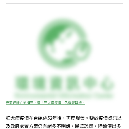
專家建議亡羊補牢，讓「狂犬病疫情」危機變轉機。
狂犬病疫情在台絕跡52年後，再度爆發。鑒於疫情資訊以
及政府處置方案仍有諸多不明朗，民眾恐慌，陸續傳出多