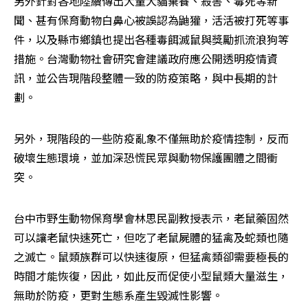
另外針對各地陸續傳出大量犬貓棄養、殺害、毒死等新
聞、甚有保育動物白鼻心被誤認為鼬獾，活活被打死等事
件，以及縣市鄉鎮也提出各種毒餌滅鼠與獎勵抓流浪狗等
措施。台灣動物社會研究會建議政府應公開透明疫情資
訊，並公告現階段整體一致的防疫策略，與中長期的計
劃。
另外，現階段的一些防疫亂象不僅無助於疫情控制，反而
破壞生態環境，並加深恐慌民眾與動物保護團體之間衝
突。
台中市野生動物保育學會林思民副教授表示，老鼠藥固然
可以讓老鼠快速死亡，但吃了老鼠屍體的猛禽及蛇類也隨
之滅亡。鼠類族群可以快速復原，但猛禽類卻需要極長的
時間才能恢復，因此，如此反而促使小型鼠類大量滋生，
無助於防疫，更對生態系產生毀滅性影響。