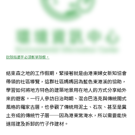
砍除姑婆芋必須斬草除根。
結束森之地的工作假期，緊接著就是由港東婦女新知協會
帶領的社區導覽，這群社區媽媽因為藍色東港溪的協助，
學習如何將地方特色的建築地景用在地人的方式分享給外
來的遊客。一行人參訪日治時期、混合巴洛克與傳統閩式
風格的羅家古厝，也參觀了傳統用泥土、石灰、甚至是糞
土夯成的傳統竹子厝──因為港東常淹水，所以需要能快
速搭建及拆卸的竹子作建材。