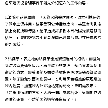
色東港溪協會理事曾昭雄先介紹這次的工作內容：
1.清除小花蔓澤蘭，「因為它的攀附性強，原本引進是為
了做水土保持用，結果發現它傳播速度快，甚至會爬到樹
頂上開花授粉傳播，結果造成許多樹木因為陽光被遮蔽而
枯死。」曾昭雄認為小花蔓澤蘭已經是台灣現在急需移除
的外來種。
2.姑婆芋，森之地的姑婆芋也是繁殖過剩的植物，而且清
除時必須要連根拔起，再生能力非常強。藍色東港溪使用
密封的方式，將蔓澤蘭及姑婆芋收進黑色垃圾袋後綁緊倒
置，除了避免水面流進袋中，也利用黑色吸熱的原理增加
袋內溫度，加速袋內外來種枯死的時間，曾昭雄表示：
「如果用這樣的方式，大約一個月就會枯死，這個動作必
須做的確實，不然前面的過程都白費了。」