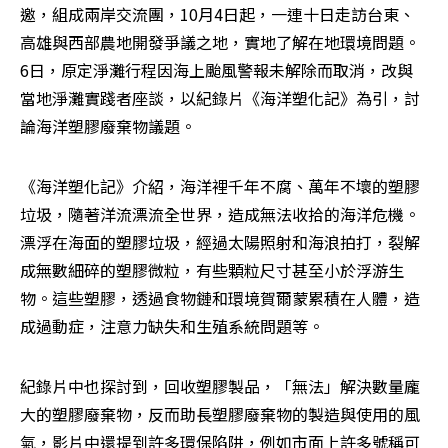
邀，組成兩岸交流團，10月4日起，一連十日走訪台東、
高雄與西部農地開發爭議之地，實地了解在地環境問題。
6日，原定淨灘行程因海上颱風警報未解除而取消，改與
當地淨灘實踐者座談，以紀錄片《海洋塑化記》為引，討
論海洋塑膠廢棄物議題。
《海洋塑化記》介紹，海洋裡千年不腐、萬年不壞的塑膠
垃圾，隨著洋流漂流全世界，造成無法收拾的海洋危機。
漂浮在海面的塑膠垃圾，經過太陽照射和海浪拍打，裂解
成無數細碎的塑膠微粒，有些顆粒尺寸甚至小於浮游生
物。這些塑膠，透過食物鏈和環境賀爾蒙累積在人體，造
成過動症，注意力缺失和生殖系統問題等。
紀錄片中也探討到，回收塑膠製品，「無法」解決數量龐
大的塑膠廢棄物，反而助長塑膠廢棄物的製造與使用的風
氣，影片中還提到許多環保陷阱，例如市面上許多號稱可