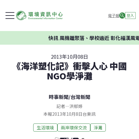
電子報
登入
快訊
風機離聚落、學校過近 彰化福漢風電
2013年10月08日
《海洋塑化記》衝擊人心 中國
NGO學淨灘
時事新聞
/
台灣新聞
記者
—
洪郁婷
本報2013年10月8日台東訊
生活環境
兩岸環保交流
淨灘