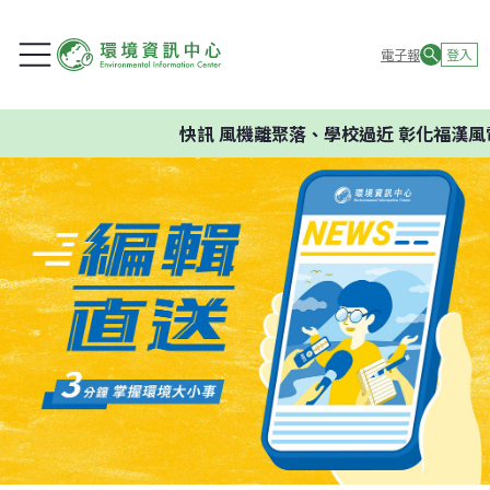
電子報
登入
快訊
風機離聚落、學校過近 彰化福漢風