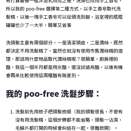
有打算最後一瓶沐浴乳用完之後，洗澡也改用手工香皂，
所以我的 poo-free 選擇第二種方式，以手工香皂取代洗
髮精，以後一塊手工香皂可以從頭洗到腳，浴室裡的瓶瓶
罐罐也少了一大半，簡單又省事
洗頭髮主要有兩個部分，一是清潔頭皮，二是潤絲，既然
都決定不用洗髮精了，當然也就沒有使用市售潤絲精的道
理，那該用什麼物品取代潤絲精呢？很簡單，廚房裡的
醋，我這一個半月都是用米醋，還沒試過烏醋，以後有機
會再來比較使用這兩種醋有無差別。
我的 poo-free 洗髮步驟：
洗髮前先用梳子把頭髮梳順（我的頭髮很長，不管有
沒有用洗髮精，這個步驟都不能省略，頭髮一沾濕，
毛鱗片都打開的時候會糾結在一起，很難梳開）。