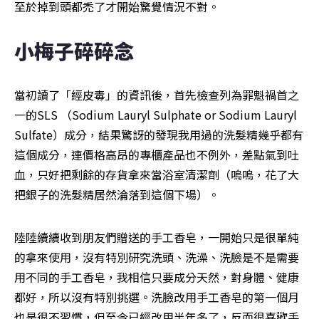
至於掉到頭都禿了才開始驚覺情況不對。
小梅子碎碎念
當初讀了「經皮毒」的資訊後，首先檢查列為罪魁禍首之
一的SLS （Sodium Lauryl Sulphate or Sodium Lauryl 
Sulfate）成分，結果驚訝的發現我用過的洗髮精幾乎都有
這個成分，連價格高昂的專櫃產品也不例外，差點氣到吐
血，只好把剩餘的存貨拿來當浴室清潔劑（嗚嗚，花了大
把銀子的洗髮精居然淪落到這個下場）。
陸陸續續收到朋友們贈送的手工香皂，一開始只是很單純
的拿來使用，沒有特別研究洗頭、洗澡、洗臉是不是需要
用不同的手工香皂，我相信只要成分天然，對身體、健康
都好，所以沒有特別挑選。洗臉改用手工香皂的第一個月
也是很不習慣，但至今已經改用半年多了，反而很喜歡手