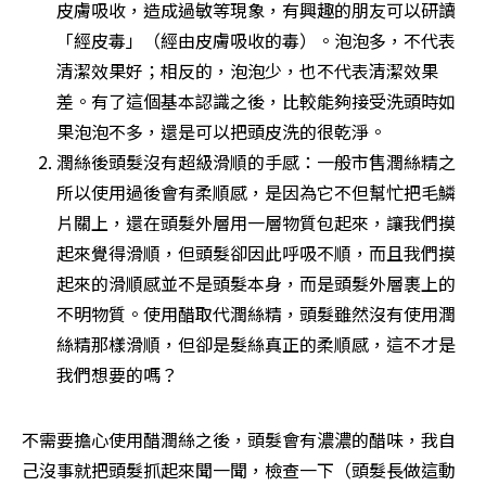
皮膚吸收，造成過敏等現象，有興趣的朋友可以研讀
「經皮毒」（經由皮膚吸收的毒）。泡泡多，不代表
清潔效果好；相反的，泡泡少，也不代表清潔效果
差。有了這個基本認識之後，比較能夠接受洗頭時如
果泡泡不多，還是可以把頭皮洗的很乾淨。
潤絲後頭髮沒有超級滑順的手感：一般市售潤絲精之
所以使用過後會有柔順感，是因為它不但幫忙把毛鱗
片關上，還在頭髮外層用一層物質包起來，讓我們摸
起來覺得滑順，但頭髮卻因此呼吸不順，而且我們摸
起來的滑順感並不是頭髮本身，而是頭髮外層裹上的
不明物質。使用醋取代潤絲精，頭髮雖然沒有使用潤
絲精那樣滑順，但卻是髮絲真正的柔順感，這不才是
我們想要的嗎？
不需要擔心使用醋潤絲之後，頭髮會有濃濃的醋味，我自
己沒事就把頭髮抓起來聞一聞，檢查一下（頭髮長做這動