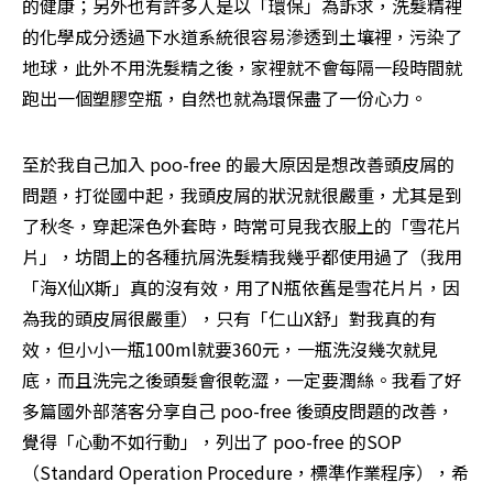
的健康；另外也有許多人是以「環保」為訴求，洗髮精裡
的化學成分透過下水道系統很容易滲透到土壤裡，污染了
地球，此外不用洗髮精之後，家裡就不會每隔一段時間就
跑出一個塑膠空瓶，自然也就為環保盡了一份心力。
至於我自己加入 poo-free 的最大原因是想改善頭皮屑的
問題，打從國中起，我頭皮屑的狀況就很嚴重，尤其是到
了秋冬，穿起深色外套時，時常可見我衣服上的「雪花片
片」，坊間上的各種抗屑洗髮精我幾乎都使用過了（我用
「海X仙X斯」真的沒有效，用了N瓶依舊是雪花片片，因
為我的頭皮屑很嚴重），只有「仁山X舒」對我真的有
效，但小小一瓶100ml就要360元，一瓶洗沒幾次就見
底，而且洗完之後頭髮會很乾澀，一定要潤絲。我看了好
多篇國外部落客分享自己 poo-free 後頭皮問題的改善，
覺得「心動不如行動」，列出了 poo-free 的SOP 
（Standard Operation Procedure，標準作業程序），希