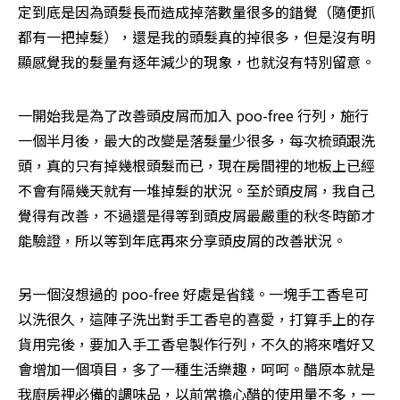
定到底是因為頭髮長而造成掉落數量很多的錯覺（隨便抓
都有一把掉髮），還是我的頭髮真的掉很多，但是沒有明
顯感覺我的髮量有逐年減少的現象，也就沒有特別留意。
一開始我是為了改善頭皮屑而加入 poo-free 行列，施行
一個半月後，最大的改變是落髮量少很多，每次梳頭跟洗
頭，真的只有掉幾根頭髮而已，現在房間裡的地板上已經
不會有隔幾天就有一堆掉髮的狀況。至於頭皮屑，我自己
覺得有改善，不過還是得等到頭皮屑最嚴重的秋冬時節才
能驗證，所以等到年底再來分享頭皮屑的改善狀況。
另一個沒想過的 poo-free 好處是省錢。一塊手工香皂可
以洗很久，這陣子洗出對手工香皂的喜愛，打算手上的存
貨用完後，要加入手工香皂製作行列，不久的將來嗜好又
會增加一個項目，多了一種生活樂趣，呵呵。醋原本就是
我廚房裡必備的調味品，以前常擔心醋的使用量不多，一