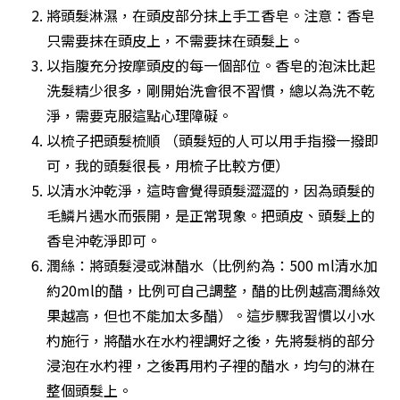
將頭髮淋濕，在頭皮部分抹上手工香皂。注意：香皂
只需要抹在頭皮上，不需要抹在頭髮上。
以指腹充分按摩頭皮的每一個部位。香皂的泡沫比起
洗髮精少很多，剛開始洗會很不習慣，總以為洗不乾
淨，需要克服這點心理障礙。
以梳子把頭髮梳順 （頭髮短的人可以用手指撥一撥即
可，我的頭髮很長，用梳子比較方便）
以清水沖乾淨，這時會覺得頭髮澀澀的，因為頭髮的
毛鱗片遇水而張開，是正常現象。把頭皮、頭髮上的
香皂沖乾淨即可。
潤絲：將頭髮浸或淋醋水（比例約為：500 ml清水加
約20ml的醋，比例可自己調整，醋的比例越高潤絲效
果越高，但也不能加太多醋）。這步驟我習慣以小水
杓施行，將醋水在水杓裡調好之後，先將髮梢的部分
浸泡在水杓裡，之後再用杓子裡的醋水，均勻的淋在
整個頭髮上。