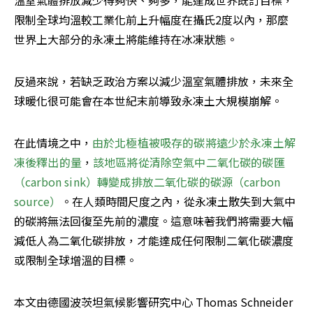
溫室氣體排放減少得夠快、夠多，能達成世界既訂目標，
限制全球均溫較工業化前上升幅度在攝氏2度以內，那麼
世界上大部分的永凍土將能維持在冰凍狀態。
反過來說，若缺乏政治方案以減少溫室氣體排放，未來全
球暖化很可能會在本世紀末前導致永凍土大規模崩解。
在此情境之中，
由於北極植被吸存的碳將遠少於永凍土解
凍後釋出的量
，
該地區將從清除空氣中二氧化碳的碳匯
（carbon sink）轉變成排放二氧化碳的碳源（carbon 
source）
。在人類時間尺度之內，從永凍土散失到大氣中
的碳將無法回復至先前的濃度。這意味著我們將需要大幅
減低人為二氧化碳排放，才能達成任何限制二氧化碳濃度
或限制全球增溫的目標。
本文由德國波茨坦氣候影響研究中心 Thomas Schneider 