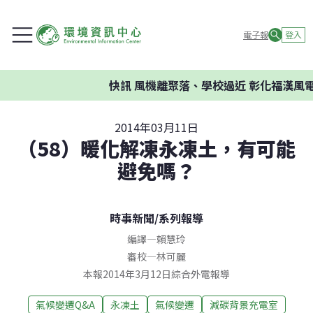
電子報
登入
快訊
風機離聚落、學校過近 彰化福漢風電
2014年03月11日
（58）暖化解凍永凍土，有可能
避免嗎？
時事新聞
/
系列報導
編譯
—
賴慧玲
審校
—
林可麗
本報2014年3月12日綜合外電報導
氣候變遷Q&A
永凍土
氣候變遷
減碳背景充電室