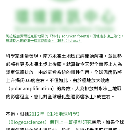
阿拉斯加費爾班克斯地區的「醉林」(drunken forests)。因地底永凍土融化，
導致樹木像醉漢一樣東倒西歪。（圖片：ldrose）
科學家測量發現，南方永凍土地區已經開始解凍，並且勢
必將有更多永凍土步上後塵。就算從今天起全面停止人為
溫室氣體排放，由於氣候系統的慣性作用，全球溫度仍將
上升攝氏0.6度左右。不僅如此，由於極地放大效應
（polar amplification）的緣故，人為排放對永凍土地區
的影響程度，會比對全球暖化整體影響多上5成左右。
不過，根據
2012年《生物地球科學》
（Biogeosciences）期刊上一篇模型研究
顯示，如果全球