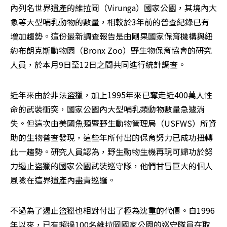
內列名世界遺產的維拉岡（Virunga）國家公園，其境內大
象等大型哺乳動物的數量，相較於3年前的普查紀錄已有
增加趨勢。這份最新調查報告是由剛果國家保育機構與紐
約布朗克斯動物園（Bronx Zoo）野生物保育協會的研究
人員，於本月9日至12日之間共同進行統計調查。
近年來由於非法盜獵，加上1995年來已奪走近400萬人性
命的武裝衝突，國家公園內大型哺乳類動物數量急遽消
失。但這次由美國魚類暨野生動物管理局（USFWS）所資
助的生物普查發現，這些年所付出的保育努力已成功扭轉
此一趨勢。研究人員認為，野生動物生機再現可歸功於努
力遏止盜獵的國家公園武裝巡守隊，他們甘冒巨大的個人
風險在這界遺產內盡責巡邏。
不過為了遏止盜獵也相對付出了極為沈重的代價。自1996
年以來，已有超過100名維拉岡國家公園的巡守隊員在取