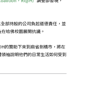
oalition，
RI@H）
調查卻發現，
。
為其全部持股的公司負起道德責任，並
及在哈佛校園展開抗議。
@H的贊助下來到麻省劍橋市，將在
體領袖說明他們的日常生活如何受到