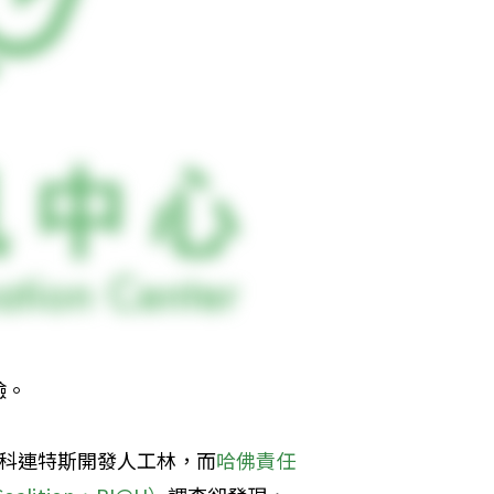
驗。
根廷的科連特斯開發人工林，而
哈佛責任