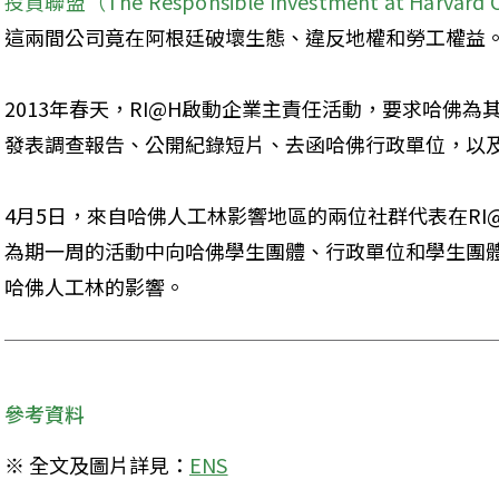
投資聯盟（The Responsible Investment at Harvard C
這兩間公司竟在阿根廷破壞生態、違反地權和勞工權益
2013年春天，RI@H啟動企業主責任活動，要求哈佛
發表調查報告、公開紀錄短片、去函哈佛行政單位，以
4月5日，來自哈佛人工林影響地區的兩位社群代表在RI
為期一周的活動中向哈佛學生團體、行政單位和學生團
哈佛人工林的影響。
參考資料
※ 全文及圖片詳見：
ENS