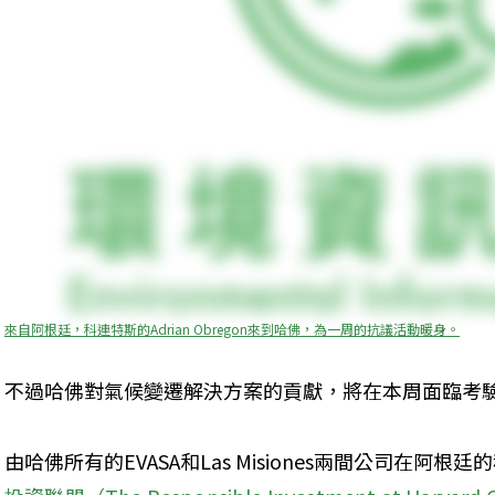
來自阿根廷，科連特斯的Adrian Obregon來到哈佛，為一周的抗議活動暖身。
不過哈佛對氣候變遷解決方案的貢獻，將在本周面臨考
由哈佛所有的EVASA和Las Misiones兩間公司在阿