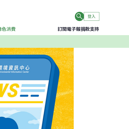
登入
綠色消費
訂閱電子報
捐款支持