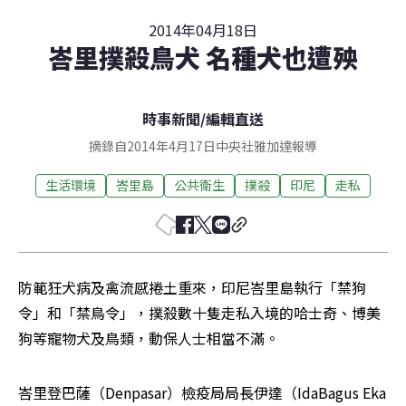
2014年04月18日
峇里撲殺鳥犬 名種犬也遭殃
時事新聞
/
編輯直送
摘錄自2014年4月17日中央社雅加達報導
生活環境
峇里島
公共衛生
撲殺
印尼
走私
防範狂犬病及禽流感捲土重來，印尼峇里島執行「禁狗
令」和「禁鳥令」，撲殺數十隻走私入境的哈士奇、博美
狗等寵物犬及鳥類，動保人士相當不滿。
峇里登巴薩（Denpasar）檢疫局局長伊達（IdaBagus Eka 