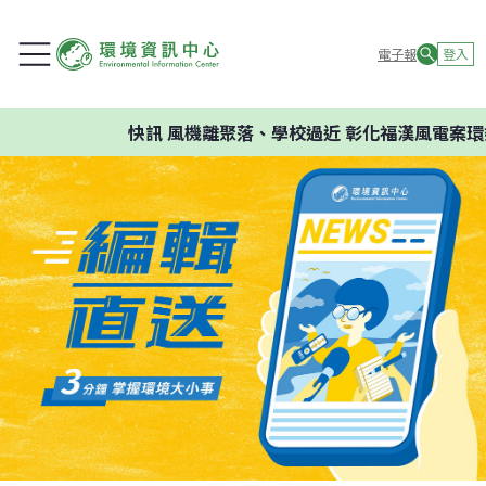
電子報
登入
快訊
風機離聚落、學校過近 彰化福漢風電案環