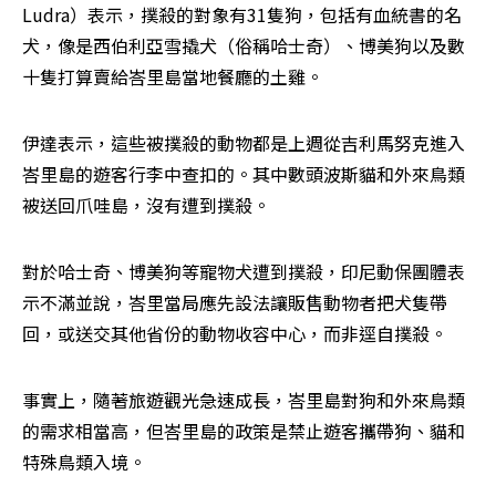
Ludra）表示，撲殺的對象有31隻狗，包括有血統書的名
犬，像是西伯利亞雪撬犬（俗稱哈士奇）、博美狗以及數
十隻打算賣給峇里島當地餐廳的土雞。
伊達表示，這些被撲殺的動物都是上週從吉利馬努克進入
峇里島的遊客行李中查扣的。其中數頭波斯貓和外來鳥類
被送回爪哇島，沒有遭到撲殺。
對於哈士奇、博美狗等寵物犬遭到撲殺，印尼動保團體表
示不滿並說，峇里當局應先設法讓販售動物者把犬隻帶
回，或送交其他省份的動物收容中心，而非逕自撲殺。
事實上，隨著旅遊觀光急速成長，峇里島對狗和外來鳥類
的需求相當高，但峇里島的政策是禁止遊客攜帶狗、貓和
特殊鳥類入境。