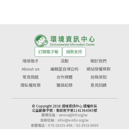
訂閱電子報
捐款支持
環境徵才
活動
關於我們
About us
編輯室自律公約
網站授權條款
常見問題
合作媒體
投稿須知
隱私權政策
獲獎紀錄
意見回饋
© Copyright 2026 環境資訊中心 版權所有
公益勸募字號：
衛部救字第1141364365號
服務信箱：
service@tnf.org.tw
投稿信箱：
infor@e-info.org.tw
客服電話：070-10101-666／02-2910-6000