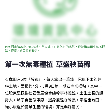
苗栗通宵這塊小小的農地，孕育著以石虎為名的水稻，從架構農田生態系開
始，修復人與自然的關係。
第一次無毒種植  草盛秧苗稀
石虎田有6位「股東」，每人拿出一筆錢，承租下來的休
耕土地，面積約4分，3月9日第一期石虎米插秧。其中一
位股東是楓樹社區發展協會總幹事林義雄，土生土長的通
霄人，除了自營修車廠，還身兼巡守隊長，家裡也有田，
從小浸淫於農業生產的環境，算是業餘農民。