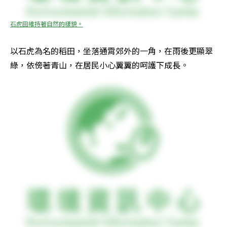
石虎田維持著自然的樣貌。
以石虎為名的稻田，坐落通霄郊外的一角，在雨後更顯翠
綠，依傍著青山，在居民小心翼翼的呵護下成長。