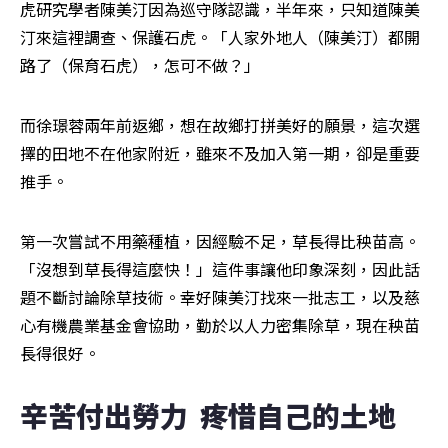
虎研究學者陳美汀因為巡守隊認識，半年來，只知道陳美
汀來這裡調查、保護石虎。「人家外地人（陳美汀）都開
路了（保育石虎），怎可不做？」
而徐璟蓉兩年前返鄉，想在故鄉打拼美好的願景，這次選
擇的田地不在他家附近，雖來不及加入第一期，卻是重要
推手。
第一次嘗試不用藥種植，因經驗不足，草長得比秧苗高。
「沒想到草長得這麼快！」這件事讓他印象深刻，因此話
題不斷討論除草技術。幸好陳美汀找來一批志工，以及慈
心有機農業基金會協助，勤於以人力密集除草，現在秧苗
長得很好。
辛苦付出勞力  疼惜自己的土地