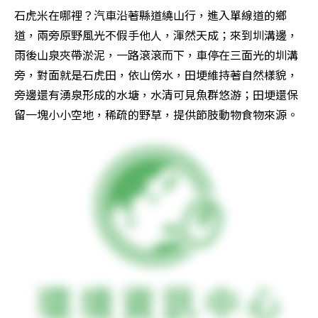
石虎米在哪裡？汽車沿著縣道繞山行，進入單線道的鄉
道，兩旁原野風光不假手他人，渾然天成；來到圳溝邊，
雨後山泉夾帶淤泥，一路滾滾而下，車停在三面光的圳溝
旁，對面就是石虎田，依山傍水，田埂維持著自然樣貌，
旁邊還有湧泉形成的水塘，水清可見魚群悠游；田埂還保
留一塊小小空地，稀疏的野草，提供節肢動物食物來源。