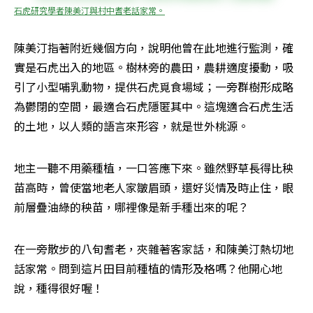
石虎研究學者陳美汀與村中耆老話家常。
陳美汀指著附近幾個方向，說明他曾在此地進行監測，確
實是石虎出入的地區。樹林旁的農田，農耕適度擾動，吸
引了小型哺乳動物，提供石虎覓食場域；一旁群樹形成略
為鬱閉的空間，最適合石虎隱匿其中。這塊適合石虎生活
的土地，以人類的語言來形容，就是世外桃源。
地主一聽不用藥種植，一口答應下來。雖然野草長得比秧
苗高時，曾使當地老人家皺眉頭，還好災情及時止住，眼
前層疊油綠的秧苗，哪裡像是新手種出來的呢？
在一旁散步的八旬耆老，夾雜著客家話，和陳美汀熱切地
話家常。問到這片田目前種植的情形及格嗎？他開心地
說，種得很好喔！