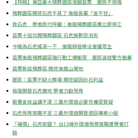
【特稿】東亞最大殯葬園區落腳苗栗　居民不領情
殯葬園區開挖石虎不見了 後龍長輩「金不甘」
救石虎　學者民代呼籲：後龍殯葬園區應立即停工
苗栗十班坑開殯葬園區 石虎族群恐消失
今晚為石虎搖滾一下　後龍辦音樂法會護眾生
苗栗後龍殯葬園區強行動工爆衝突　居民淚控警方施暴
苗栗新設殯葬區 開挖後龍山坡地
居民：苗栗不缺火葬場 開挖疑因砂石利益
裕隆開發石虎棲地 學者力勸保育
砸重金效益講不清 三義外環道必要性備受質疑
石虎保育策略不足 三義外環道開發退回專案小組
「補償」石虎家園？ 台13線外環道保育策略遭學者打
臉