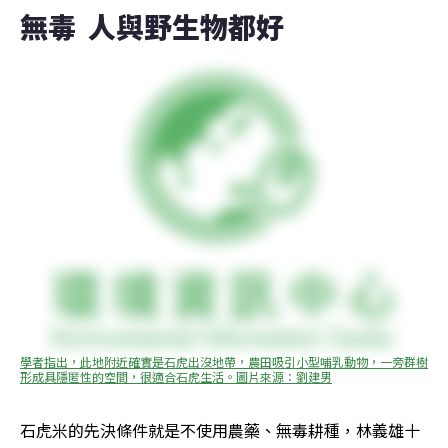
無毒  人與野生物都好
學者指出，此地附近確實是石虎出沒地帶，農田吸引小型哺乳動物，一旁群樹
形成具隱匿性的空間，很適合石虎生活。圖片來源：劉建男
石虎米的先決條件就是不使用農藥、無毒耕種，林義雄十