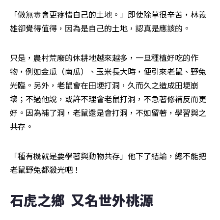
「做無毒會更疼惜自己的土地。」即使除草很辛苦，林義
雄卻覺得值得，因為是自己的土地，認真是應該的。
只是，農村荒廢的休耕地越來越多，一旦種植好吃的作
物，例如金瓜（南瓜）、玉米長大時，便引來老鼠、野兔
光臨。另外，老鼠會在田埂打洞，久而久之造成田埂崩
壞；不過他說，或許不理會老鼠打洞，不急著修補反而更
好。因為補了洞，老鼠還是會打洞，不如留著，學習與之
共存。
「種有機就是要學著與動物共存」他下了結論，總不能把
老鼠野兔都殺光吧！
石虎之鄉  又名世外桃源