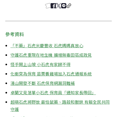
參考資料
「不藥」石虎米慶豐收 石虎媽媽真放心
守護石虎重現在地生機 擴增無毒田區成政見
怪手開上山坡 小石虎有家歸不得
化衝突為保育 苗栗養雞場加入石虎通報系統
淺山開發不斷 石虎保育網漏洞難補
卓蘭又見落單小石虎 保育員「通知家長帶回」
超萌石虎將野放 最怕鼠藥、路殺和獸鋏 有賴全民共同
守護