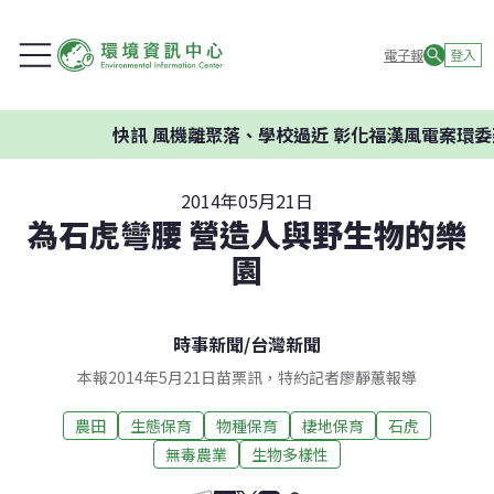
電子報
登入
快訊
風機離聚落、學校過近 彰化福漢風電案環委建議不
2014年05月21日
為石虎彎腰 營造人與野生物的樂
園
時事新聞
/
台灣新聞
本報2014年5月21日苗栗訊，特約記者廖靜蕙報導
農田
生態保育
物種保育
棲地保育
石虎
無毒農業
生物多樣性