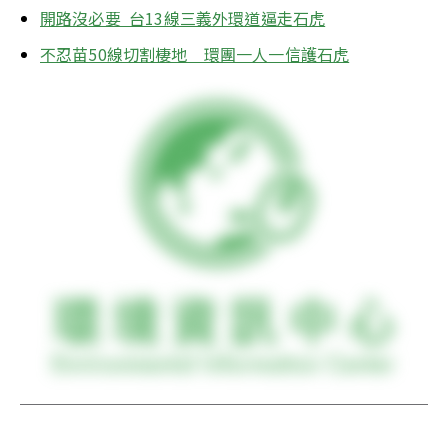
開路沒必要  台13線三義外環道逼走石虎
不忍苗50線切割棲地　環團一人一信護石虎