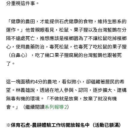
分重視這件事。
「健康的農田，才能提供石虎健康的食物，維持生態系的
運作。」他曾親眼看見，松鼠、果子狸以及台灣藍鵲在分
隔不遠處死亡，推想應該是檳榔園為了不讓松鼠吃掉檳榔
心，使用農藥防治，毒死松鼠，也毒死了吃松鼠的果子狸
（白鼻心），吃了幾口果子狸腐屍的台灣藍鵲也跟著死
了。
這一塊面積約4分的農地，看似微小，卻蘊藏著居民的希
望。林義雄說，透過在地人參與、認同，逐步擴大、建構
無毒有機的環境。「不做就是放棄，放棄了就沒有機
會。」（繼續閱讀
系列報導2
）
※保育石虎-農耕體驗工作坊開放報名中（活動已額滿）