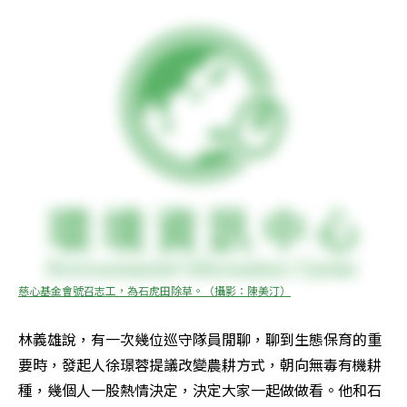
慈心基金會號召志工，為石虎田除草。（攝影：陳美汀）
林義雄說，有一次幾位巡守隊員閒聊，聊到生態保育的重
要時，發起人徐璟蓉提議改變農耕方式，朝向無毒有機耕
種，幾個人一股熱情決定，決定大家一起做做看。他和石