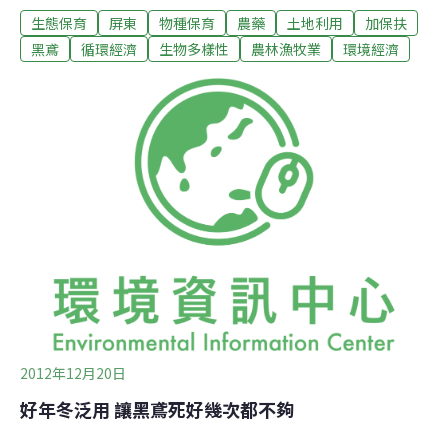
生態保育
屏東
物種保育
農藥
土地利用
加保扶
進一步抽血了解毒性種類，結果預計2周內出爐。去
（2012）年同期間，屏東科技大學野生動物保育研究所教
黑鳶
循環經濟
生物多樣性
農林漁牧業
環境經濟
授孫元勳所主持的鳥類生態研究室同樣找到2隻病危的黑
鳶，死後經過解剖才知道是農藥加保扶中毒，這次動物醫
師蕭恩沛一收到中毒的黑鳶，立即施打有機磷解毒劑。一
般人所稱的老鷹，指得就是黑鳶。黑鳶農地死亡之謎，今
年首度獲得屏東縣政府補助，從10月開始在屏東縣崁頂鄉
的農田進行調查，了解農田中黑鳶死亡之謎。在此之前，
全靠研究室自力研究。這個季節也是高屏地區的農民，秋
冬裡作種植紅豆之始。只是短短幾天，研究人員就發現農
地中農藥充斥之處，鳥類屍橫遍野，動輒數百隻到數千
隻。調查的第一天，研究人員在13公頃紅豆田中，尋
2012年12月20日
好年冬泛用 讓黑鳶死好幾次都不夠