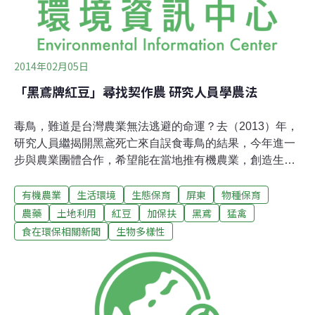
2014年02月05日
「黑鳶牌紅豆」尋找契作農 研究人員學農法
毒鳥，難道是台灣農業無法逃避的命運？去（2013）年，
研究人員繼揭開黑鳶死亡來自誤食毒鳥的結果，今年進一
步與農業團體合作，希望能在當地推有機農業，創造生態
與生產雙贏之道。黑鳶曾是台灣農田普遍常見的物種，30
有機農業
生活環境
生態保育
屏東
物種保育
年前因慣行農法興起而大量消失，這個情形比鄰近國家，
如日本、印度，來得嚴重，學者雖致力於黑鳶族群數恢
農藥
土地利用
紅豆
加保扶
黑鳶
猛禽
復，卻一直找不到問題癥結，直到這幾年才透過一連串事
食在環保相關新聞
生物多樣性
件，證實黑鳶因誤食中毒的鳥屍間接死亡。去（2013）
年，研究人員在崁頂農田紀錄到，農民為了預防紅豆苗遭
啄食，使用加保扶毒鳥，上千隻鳥屍照片曝光，讓民眾得
以看見台灣農業的真實面。依據屏東科技大學鳥類研究室
推估，目前台灣黑鳶族群數約300-500隻之間，其中屏東