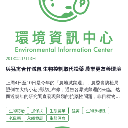
縣族群最集中。每天持續死亡的鳥兒，屍體曝露在農地，
因黑鳶撿拾鳥屍的食性，研究人員不得不撿拾鳥屍，避免
黑鳶誤食。為何種紅豆前，農民要先毒鳥？屏科大鳥類研
究室研究人員林惠珊說，原來是種下後、發
2013年11月13日
與猛禽合作滅鼠 生物控制取代投藥 農業更友善環境
上周4日至10日是今年的「農地滅鼠週」，農委會防檢局
照例在大街小巷張貼紅布條，通告各界滅鼠週的來臨。然
而近幾年的研究調查發現鼠類的抗藥性問題，非目標物種
遭受波及的問題也逐漸受到重視。國際上已有不少以猛禽
生物防治
加保扶
生態農業
猛禽
生物多樣性
控制鼠類數量的成功案例，以色列著名的鳥類專家Yossi
Leshem長年在以色列推動利用猛禽控制農地野鼠的數
老鼠藥
永續發展
生態保育
量，11日與來自美國、瑞士和馬來西亞的學者來台參與國