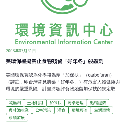
護施用殺蟲劑的民眾與在施藥區棲息的鳥類，該機構正著
手取消了所有現有加保扶的登記與證照。即使登記有案的
加保扶製造商FMC，自願在2009年3月18日起回收22種含
有此種殺蟲劑的產品，環保署仍認為這個行動沒辦法解決
所有加保扶所帶來的風險。FM
2008年07月31日
美環保署擬禁止食物殘留「好年冬」殺蟲劑
美國環保署認為化學殺蟲劑「加保扶」（carbofuran）
（譯註，即台灣常見農藥「好年冬」）有危害人體健康與
環境的嚴重風險，計畫將容許食物殘留加保扶的規定取
消。環保署這項禁止加保扶殘留的提案由7月30日開始接
殺蟲劑
土地利用
加保扶
污染治理
循環經濟
受公眾評論。加保扶是一種「氨基甲酸鹽類」殺蟲劑與殺
線蟲藥，登記用途是控制土壤與各種田野穀物及蔬果葉片
農林漁牧業
公害污染
糧食
環境經濟
生活環境
上的害蟲，但不包括在民宅使用。環保署認定，不論是哪
永續發展
一種用途，加保扶對於食用者、施用者與生態都造成可觀