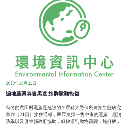
際環境友善農業專家論壇，與台灣的專家學者及官方進行
經驗交流，探討台灣利用猛禽協助鼠害控制的可能性，以
及適合台灣生態環境的「生物防制」（biological
control）方法。台灣野鼠防除計畫：全面毒殺國內對鼠類
的控制，多年以來一直是每年重複全面的毒殺行動。政府
核准使用的殺鼠劑為抗凝血性滅鼠餌劑，屬第二代抗凝血
性滅鼠餌劑，毒性更勝於第一代滅鼠餌劑。多年來全台農
地都是以毒餌的方式滅鼠，農民以農藥浸泡米糠一夜，便
是毒性極強的藥餌，製作非
2013年10月21日
遍地農藥毒害黑鳶 族群數難恢復
秋冬的農田對黑鳶是危險的？屏科大野保所鳥類生態研究
室昨（21日）接獲通報，民眾撿獲一隻中毒的黑鳶，經消
防隊以及屏東縣政府協助，輾轉送到動物醫院，施打解毒
劑，目前黑鳶情況好轉，這一兩天是關鍵期；動物醫師更