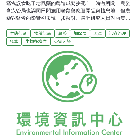
猛禽誤食吃了老鼠藥的鳥造成間接死亡，時有所聞，農委
會疾管局也認同田間施用老鼠藥應避開猛禽棲息地，但農
藥對猛禽的影響卻未進一步探討。最近研究人員對兩隻死
亡的黑鳶進行完整的病理檢驗，發現體內好年冬含量，高
生態保育
物種保育
農藥
加保扶
黑鳶
污染治理
達已知的大型猛禽致死量數倍，除了解開長久以來黑鳶族
群數無法成長的部分謎團，也顯示農藥對猛禽的殺傷力不
猛禽
生物多樣性
公害污染
容忽視。一般人習稱老鷹的黑鳶，是屏東縣重要的生態資
源，10月底，在屏東縣竹田及潮州民眾分別撿到死亡的黑
鳶，送到縣政府，其中一隻是屏科大野生動物保育研究所
教授孫元勳研究團隊今年在瑪家繫放（裝上翼標再放回）
的幼鳥，因時間距離太近，而引起孫元勳的注意，決定進
行199項農藥、9項消炎藥及8項重金屬的毒物檢驗，11月
13日分析出爐，其中一項成分超標，就是農民常用的習稱
「好年冬」的加保扶。孫元勳說，之前也曾有屏科大副教
授黃美秀（黑熊媽媽）在校園撿獲虛弱的黑鳶，當時只做
簡單的體檢，初步檢驗出原因出在肝。這兩隻