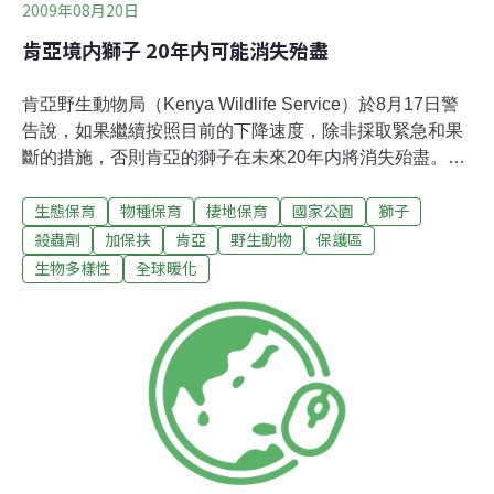
2009年08月20日
肯亞境内獅子 20年内可能消失殆盡
肯亞野生動物局（Kenya Wildlife Service）於8月17日警
告說，如果繼續按照目前的下降速度，除非採取緊急和果
斷的措施，否則肯亞的獅子在未來20年内將消失殆盡。肯
亞以其豐富的野生動物而聞名世界，目前在境内7個國家
生態保育
物種保育
棲地保育
國家公園
獅子
公園和保護區有2,000隻獅子。但過去七年裡獅子的數量卻
以平均每年100隻的速度不斷下滑。野生動物局發言人巫
殺蟲劑
加保扶
肯亞
野生動物
保護區
竇托（Paul Udoto）表示，獅子「由於諸多因素，包括人
生物多樣性
全球暖化
類與野生動物之間的衝突、棲地破壞、氣候暖化、疾病、
人口快速增加等因素」而致死。動物局的第一任主席，保
育學者李基（Richard Leakey）博士，目前帶領非營利野
生生物保護組織Wildlife Direct表示，許多獅子死於誤食含
劇毒加保扶（carbofuran）殺蟲劑的動物屍體。李基接受
BBC採訪時說，該殺蟲劑為肯亞農村民衆所熟知的一種簡
易擺脫掠食者的方法。他正試圖遊說政府機關禁止該殺蟲
劑的使用。