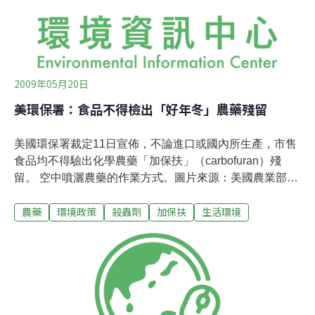
2009年05月20日
美環保署：食品不得檢出「好年冬」農藥殘留
美國環保署裁定11日宣佈，不論進口或國內所生產，市售
食品均不得驗出化學農藥「加保扶」（carbofuran）殘
留。 空中噴灑農藥的作業方式。圖片來源：美國農業部加
保扶即台灣常見農藥「好年冬」，是一種「氨基甲酸鹽
農藥
環境政策
殺蟲劑
加保扶
生活環境
類」殺蟲劑與殺線蟲藥，登記用途是控制土壤與各種田間
穀物及蔬果葉片上的害蟲，但不包括在民宅使用。如今，
美國環保署決議「加保扶對飲食、勞動者與生態造成的風
險，都是不能接受的。」環保署將會將含有加保扶殘留物
的食品下架、包括所有的進口食品以保護人們，特別是兒
童的飲食安全，環保署11日表示，說最終的目標是全面停
止販售此殺蟲劑，但是這個目標沒有具體時間表。為了保