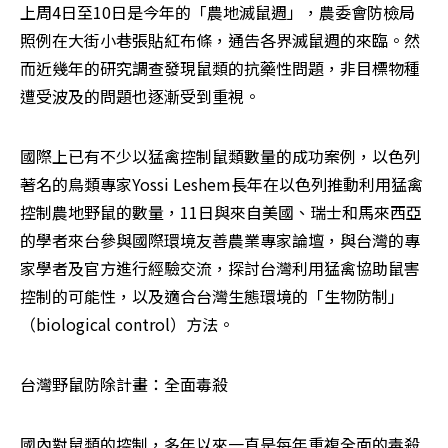
上周4日至10日是今年的「農地滅鼠週」，農委會防檢局
照例在大街小巷張貼紅布條，通告各界滅鼠週的來臨。然
而近幾年的研究調查發現鼠類的抗藥性問題，非目標物種
遭受波及的問題也逐漸受到重視。
國際上已有不少以猛禽控制鼠類數量的成功案例，以色列
著名的鳥類專家Yossi Leshem長年在以色列推動利用猛禽
控制農地野鼠的數量，11日與來自美國、瑞士和馬來西亞
的學者來台參與國際環境友善農業專家論壇，與台灣的專
家學者及官方進行經驗交流，探討台灣利用猛禽協助鼠害
控制的可能性，以及適合台灣生態環境的「生物防制」
（biological control）方法。
台灣野鼠防除計畫：全面毒殺
國內對鼠類的控制，多年以來一直是每年重複全面的毒殺