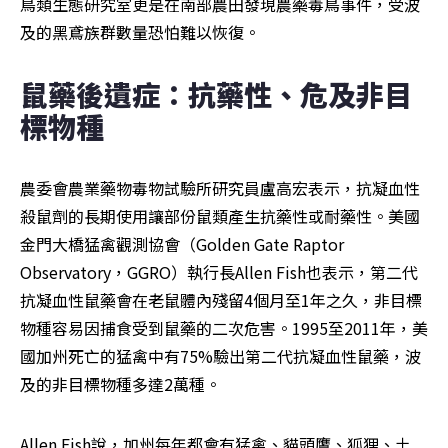
鳥類生態研究室更是在南部農田發現農藥毒鳥事件，受波
及的黑鳶族群數量恐怕難以恢復。
鼠藥後遺症：抗藥性、危及非目
標物種
農委會農業藥物毒物試驗所研究員盧高宏表示，抗凝血性
殺鼠劑的長期使用讓部份鼠類產生抗藥性或耐藥性。美國
金門大橋猛禽觀測協會（Golden Gate Raptor 
Observatory，GGRO）執行長Allen Fish也表示，第二代
抗凝血性鼠藥會在老鼠體內殘留4個月至1年之久，非目標
物種容易因捕食受到鼠藥的二次危害。1995至2011年，美
國加州死亡的猛禽中有75%驗出第二代抗凝血性鼠藥，波
及的非目標物種多達2萬種。
Allen Fish說，加州每年都會有猛禽、貓頭鷹、狐狸、土