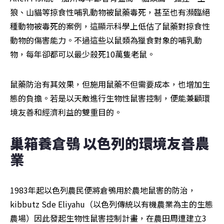
狼、山貓等掠食性哺乳動物被鼠藥毒死，甚至也有瀕臨絕
種動物被毒死的案例，這顯示科學上低估了鼠藥對掠食性
動物的傷害能力。不過這些以鼠類為獵食對象的哺乳動
物，每年卻都可以最少殺死10萬隻老鼠。
鼠藥防治有其效果，但施用鼠藥不但需要成本，也增加生
態的負擔。若是以天敵進行生物性鼠害控制，便能兼顧環
境友善和經濟利益的雙重目的。
巢箱養倉鴞 以色列的環境友善農
業
1983年起以色列農民便將倉鴞用於農地鼠害的防治，
kibbutz Sde Eliyahu（以色列傳統以有機農業為主的生態
農場）因此發起生物性鼠害控制計畫，在農田周遭建立3