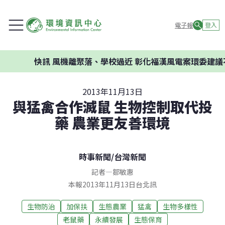
電子報
登入
快訊
風機離聚落、學校過近 彰化福漢風電案環委建議不應
2013年11月13日
與猛禽合作滅鼠 生物控制取代投
藥 農業更友善環境
時事新聞
/
台灣新聞
記者
—
鄒敏惠
本報2013年11月13日台北訊
生物防治
加保扶
生態農業
猛禽
生物多樣性
老鼠藥
永續發展
生態保育