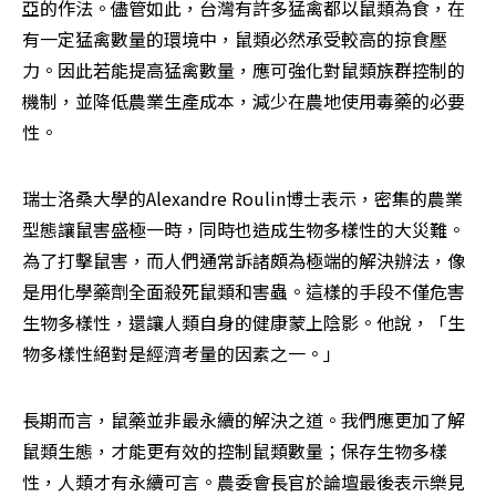
亞的作法。儘管如此，台灣有許多猛禽都以鼠類為食，在
有一定猛禽數量的環境中，鼠類必然承受較高的掠食壓
力。因此若能提高猛禽數量，應可強化對鼠類族群控制的
機制，並降低農業生產成本，減少在農地使用毒藥的必要
性。
瑞士洛桑大學的Alexandre Roulin博士表示，密集的農業
型態讓鼠害盛極一時，同時也造成生物多樣性的大災難。
為了打擊鼠害，而人們通常訴諸頗為極端的解決辦法，像
是用化學藥劑全面殺死鼠類和害蟲。這樣的手段不僅危害
生物多樣性，還讓人類自身的健康蒙上陰影。他說，「生
物多樣性絕對是經濟考量的因素之一。」
長期而言，鼠藥並非最永續的解決之道。我們應更加了解
鼠類生態，才能更有效的控制鼠類數量；保存生物多樣
性，人類才有永續可言。農委會長官於論壇最後表示樂見