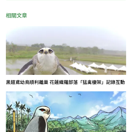
相關文章
黑翅鳶幼鳥順利離巢 花蓮織羅部落「猛禽棲架」記錄互動