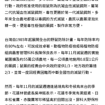
行動。政府核准使用的殺鼠劑為抗凝血性滅鼠餌劑，屬第
二代抗凝血性滅鼠餌劑，毒性更勝於第一代滅鼠餌劑。多
年來全台農地都是以毒餌的方式滅鼠，農民以農藥浸泡米
糠一夜，便是毒性極強的藥餌，製作非常方便。
台灣自1985年起展開全台的野鼠防除計畫，每年防除率均
在80%左右，可說成效卓著。動植物防疫檢疫局植物防疫
組病蟲害管理科科長陳保良表示，每年11月滅鼠週的實施
範圍擴及約55萬公頃農地，每一公頃農地施用0.8至1公斤
的藥餌；鼠藥的經費由中央政府提供1/3，地方政府籌措
2/3，並曾一度因經費困難而中斷全國性的滅鼠行動。
然而，每年11月的滅鼠週適逢過境鳥和冬候鳥來台的季
節。花蓮林管處長吳坤銘表示，花蓮冬季常有黑翅鳶、日
本松雀鷹、赤腹鷹等珍稀猛禽於田間出沒。屏科大野保所