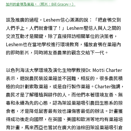
加州的倉鴞及巢箱。（照片：Bill Gracey。）
談及推廣的過程，Leshem信心滿滿的說：「把倉鴞交到
人們手上，人們就會懂了！」Leshem堅信人與人之間的
交流互動才是關鍵，除了直接拜訪相關單位的決策者，
Leshem也在當地學校進行環境教育，播放倉鴞在巢箱內
的即時影片，同時將友善農業的觀念交給下一代。
以色列海法大學環境及演化生物學教授Dr. Motti Charter
表示，遊說農民裝設巢箱並不困難，相反的，很多農民積
極的向計劃索取巢箱，或是自行製作巢箱。Charter強調，
農民才是了解種植與耕作的人，而他們本著環境友善、無
毒和永續為先的心態，認為架設巢箱吸引農田生態系的掠
食者，才是降低鼠害最有效也讓傷害最低的辦法。計畫獲
得成功後走向國際，在英國、美國和歐洲等地均有巢箱培
育計畫，馬來西亞也嘗試在廣大的油棕田架設巢箱吸引倉