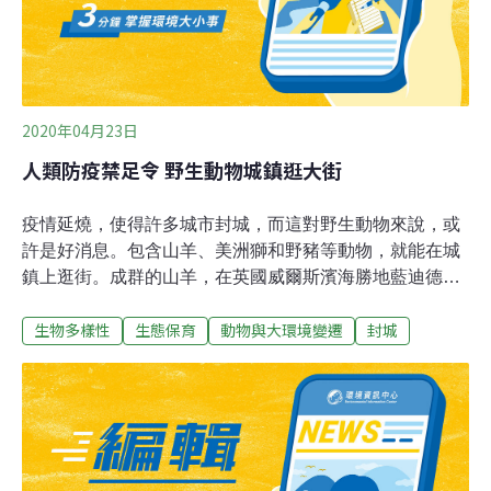
2020年04月23日
人類防疫禁足令 野生動物城鎮逛大街
疫情延燒，使得許多城市封城，而這對野生動物來說，或
許是好消息。包含山羊、美洲獅和野豬等動物，就能在城
鎮上逛街。成群的山羊，在英國威爾斯濱海勝地藍迪德諾
奔跑，如入無人之境；一隻美洲獅則在智利首都聖地牙哥
生物多樣性
生態保育
動物與大環境變遷
封城
街頭遊蕩，冷不防便縱身一躍翻過高牆闖進民宅。疫情迫
使人們禁足宅在家，冷清的城市街道，反而成了野生動物
覬覦的天堂，連舊金山這處平常遊客眾多、可以遠眺金門
大橋的觀景點，也被一匹郊狼獨自佔領；還有一群小野
豬，跑到亞利桑那這處購物中心外玩耍；印度東部奧薩里
邦的海灘上，則來了一批10年不見的嬌客，原來是極度瀕
危的海龜重返當地築巢產卵，這些現象看在保育專家眼裡