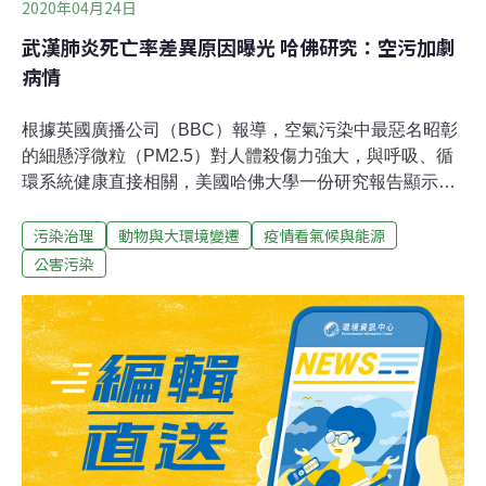
2020年04月24日
武漢肺炎死亡率差異原因曝光 哈佛研究：空污加劇
病情
根據英國廣播公司（BBC）報導，空氣污染中最惡名昭彰
的細懸浮微粒（PM2.5）對人體殺傷力強大，與呼吸、循
環系統健康直接相關，美國哈佛大學一份研究報告顯示，
武漢肺炎死亡率與人口稠密度、PM2.5污染程度存在正相
污染治理
動物與大環境變遷
疫情看氣候與能源
關。這份報告作者，哈佛大學多米尼奇教授（Francesca
Dominici）指出，以義大利為例，該國北部人口稠密且空
公害污染
污較嚴重的倫巴第大區死亡率約為12％，但該國其他地區
的死亡率僅為4.5％，綜合觀察世界其他地區的案例，皆可
看出類似相關性。