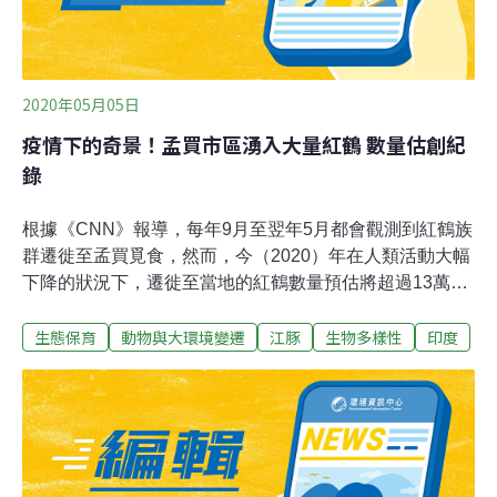
2020年05月05日
疫情下的奇景！孟買市區湧入大量紅鶴 數量估創紀
錄
根據《CNN》報導，每年9月至翌年5月都會觀測到紅鶴族
群遷徙至孟買覓食，然而，今（2020）年在人類活動大幅
下降的狀況下，遷徙至當地的紅鶴數量預估將超過13萬
4000隻，創下歷史新高。孟買自然歷史學會（BNHS）副
生態保育
動物與大環境變遷
江豚
生物多樣性
印度
主任科特（Rahul Khot）表示，在人類社交活動暫停後，
當地不僅出現破紀錄數量的紅鶴，牠們選定的棲地也與往
常相異，已有族群擴展至以往少見紅鶴蹤跡的濕地。印度
境內陸續傳出野生動物受益於武漢肺炎疫情的消息，不只
德里湧入大量猴群，極瀕危的恆河江豚也在多年來首度被
觀測到活體行為；顯示出人類活動暫停，讓我們的地球鄰
居們產生明顯變化。