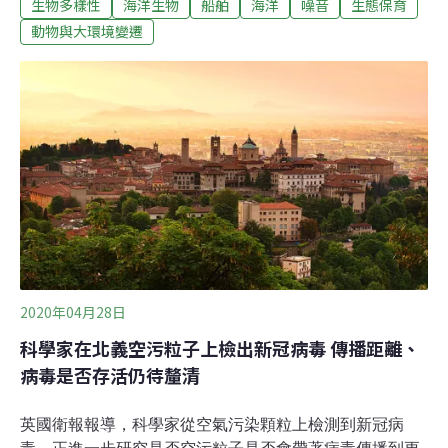
生物多樣性
海洋生物
船舶
海洋
噪音
生態保育
事。科學家從溫哥華港附近加拿大海洋網絡倡議（Ocean
Networks Canada）營運的海底觀測站，觀察到船舶相關
動物與大環境變遷
的低頻聲音顯著下降。達爾豪斯大學海洋學助理教授戴
維．巴克萊（David Barclay）分析了當地一個內陸地點和
一個離岸地點的即時水下聲音信號中，100 Hz範圍內的音
功率，發現兩處噪音的音量都大幅降低。「我們知道，一
般來說這個頻率的水下噪音會影響海洋哺乳動物。」巴克
萊說，「水下噪音從1月1日至今一直在減少，到4月1日為
止，減少了4到5分貝。港口的經濟資料也顯示，同一時期
船隻進出減少了約20％。」
2020年04月28日
科學家在北義空污粒子上檢出新冠病毒 傳播距離、
病毒是否存活仍待釐清
英國衛報報導，科學家從空氣污染顆粒上檢測到新冠病