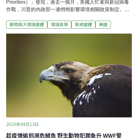
Priorities）」發現，過去一個月，美國人忙著與新冠病毒
作戰，川普的內政部一邊悄悄影響環境相關政策制定。自
川普簽署第一份緊急新冠病毒法案後一個月，內政部啟動
動物與大環境變遷
環境政策
氣候變遷
美國
數十項與武漢肺炎（COVID-19）無關的政策行動，取消
瀕危野生動植物保護法令，並在全國各地擴大辦理採礦和
油氣租約銷售。西部優先中心列出3月6日川普簽署首份新
冠病毒緊急法案後，內政部採取的57項行動，像是34個民
意徵詢期被啟動或結束，儘管地方民代和國會多次要求內
政部長大衛．伯恩哈特（David Bernhardt）在疫情期間暫
停立法程序。「美國忙著應付全球性傳染病，但伯恩哈特
可沒有忘記油氣和採礦公司付了他多年薪水、交付給他的
使命。」西部優先中心執行董事羅卡拉（Jennifer
Rokala）說，「看看他在新冠病毒危機惡化時做的事，他
拒絕關閉國家公園、無視這對國家公園管
2020年04月13日
趁疫情偷抓瀕危鱘魚 野生動物犯罪急升 WWF警