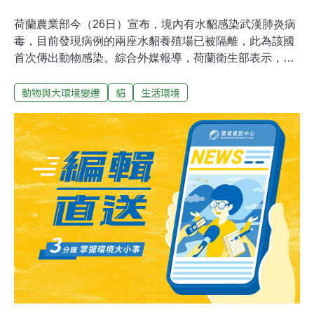
荷蘭農業部今（26日）宣布，境內有水貂感染武漢肺炎病
毒，目前發現病例的兩座水貂養殖場已被隔離，此為該國
首次傳出動物感染。綜合外媒報導，荷蘭衛生部表示，由
於養殖場內有水貂出現呼吸困難的跡象，檢測後確定染上
動物與大環境變遷
貂
生活環境
病毒，據信是經由身上帶有病毒的員工傳染，不過，病毒
在養殖場進一步傳播給其他人或動物的可能性極小。衛生
部表示，目前相關人員正在進行研究，呼籲人們不要經過
養殖場的400公尺範圍內。