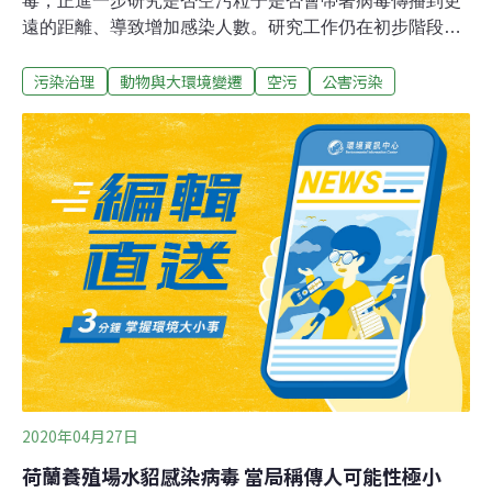
毒，正進一步研究是否空污粒子是否會帶著病毒傳播到更
遠的距離、導致增加感染人數。研究工作仍在初步階段，
目前還不清楚新冠病毒是否能在空氣污染顆粒上存活，以
污染治理
動物與大環境變遷
空污
公害污染
及是否足以致病。義大利博洛尼亞大學科學家萊昂納多．
塞蒂（Leonardo Setti）的團隊使用標準技術在貝加莫省一
個都會區和一個工業區蒐集了室外空氣污染樣本，從多個
樣本中檢出了新冠病毒的高度特有基因。最後在獨立實驗
室進行盲測，確認檢測結果。塞蒂說，必須研究這種病毒
是否會經由空氣污染更大規模地傳播。塞蒂研究團隊的統
計分析顯示，空氣污染的嚴重程度可以解釋義大利北部部
分地區封城前較高的感染率，這個觀點獲得另一項初步分
析的支持。該地區是全歐洲空氣污染極度嚴重的地區。
2020年04月27日
荷蘭養殖場水貂感染病毒 當局稱傳人可能性極小