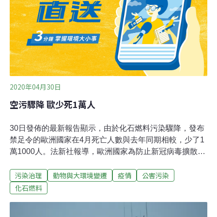
2020年04月30日
空污驟降 歐少死1萬人
30日發佈的最新報告顯示，由於化石燃料污染驟降，發布
禁足令的歐洲國家在4月死亡人數與去年同期相較，少了1
萬1000人。法新社報導，歐洲國家為防止新冠病毒擴散採
取的措施減緩經濟發展，燃煤火力發電下降37%、石油消
污染治理
動物與大環境變遷
疫情
公害污染
耗也減少三分之一。全球石油使用量下降幅度大致相同，
煤炭消耗量降幅則因地而異。工廠關閉和空蕩道路帶來意
化石燃料
想不到的好處：乾淨的空氣。研究發現，二氧化氮和微小
污染粒子pm2.5的含量分別下降37%和10％，這兩種有毒