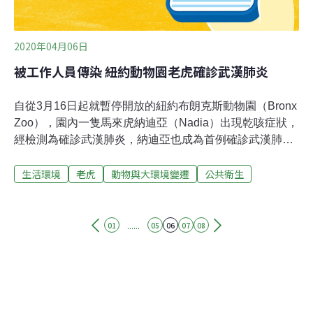
2020年04月06日
被工作人員傳染 紐約動物園老虎確診武漢肺炎
自從3月16日起就暫停開放的紐約布朗克斯動物園（Bronx
Zoo），園內一隻馬來虎納迪亞（Nadia）出現乾咳症狀，
經檢測為確診武漢肺炎，納迪亞也成為首例確診武漢肺炎
的老虎。根據美國《CNN》報導，美國農業部（USDA）
生活環境
老虎
動物與大環境變遷
公共衛生
指出，在園內其他包含老虎及獅子在內的5隻大型貓科動
物出現呼吸道疾病症狀後進行檢測，其中僅有4歲的納迪
亞對新型冠狀病毒呈現陽性反應，但除了這5隻大型貓科
動物，動物園內沒有其他動物出現症狀。針對納迪亞的感
......
01
05
06
07
08
染途徑，園方指出，屬於「無症狀感染者」的工作人員在
照顧納迪亞時，無意間也將病毒傳染給納迪亞。園方表
示，出現呼吸道症狀的大型貓科動物們儘管食慾有所下
降，但在動物園獸醫的照料下狀況良好，然而不同物種之
間感染武漢肺炎的反應不同，園方將密切監測這些動物的