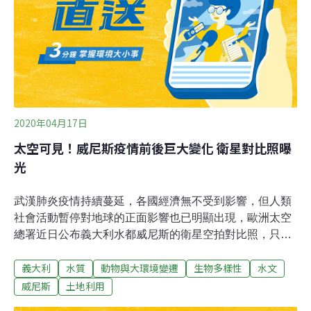
又驚又喜。然而野生動物也被認為是這次新冠病毒的感染
源，在疫情爆發後，香港和中國大陸出現一個特殊的現
象，就是改吃素食的人變多了，擔任健身教練的李先生，
購買植物蛋白製成的素豬肉，自行料理補充營養。
2020年04月17日
太空可見！威尼斯疫情前後巨大變化 衛星對比照曝
光
武漢肺炎疫情持續蔓延，各國經濟無不受到影響，但人類
社會活動暫停對地球的正面影響也已明顯出現，歐洲太空
總署近日公布義大利水都威尼斯的衛星空拍對比照，只見
去年同期與今年同期相比，當地水質狀況截然不同。根據
義大利
水質
動物與大環境變遷
生物多樣性
水文
《CNN》報導，歐洲太空總署（European Space
Agency）近日公布由Sentinel-2衛星拍攝的威尼斯空拍
威尼斯
土地利用
照，只見當地去年4月19日時水質十分混濁，鄰近水域幾