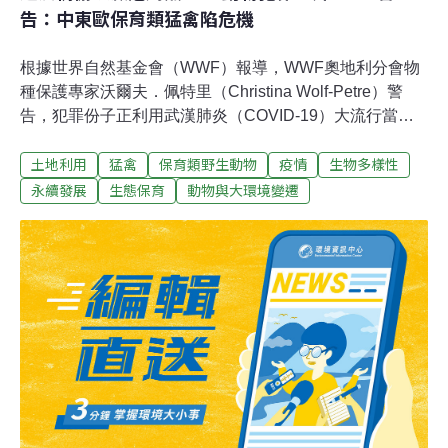
告：中東歐保育類猛禽陷危機
根據世界自然基金會（WWF）報導，WWF奧地利分會物
種保護專家沃爾夫．佩特里（Christina Wolf-Petre）警
告，犯罪份子正利用武漢肺炎（COVID-19）大流行當掩
護，中歐和東歐野生動物犯罪大幅度增加。光是在3月，
土地利用
猛禽
保育類野生動物
疫情
生物多樣性
奧地利就至少有27隻保育類猛禽遭到非法殺害。在鄰國匈
牙利、捷克共和國和斯洛伐克也有三隻被非法殺害。保加
永續發展
生態保育
動物與大環境變遷
利亞和烏克蘭則有人捕撈瀕臨絕種的多瑙河鱘魚。其他幾
個可疑案件仍在調查和釐清中，而未發布的數量可能要高
得多。「民眾生活受到嚴格限制，當局正忙著對抗傳染
病，但數十種保育類動物卻成為犯罪受害者。這是真正的
醜聞，影響重要的自然保育工作。」沃爾夫．佩特里說。
專家：盜獵的兇手多未被找到，且懲罰太輕無威嚇猛禽在
生態系中扮演重要角色，能反映環境的健康狀況。移除頂
端掠食者通常會改變整個生態系微妙的平衡。然而，儘管
受到法令保護，但猛禽仍被某些獵人和農民視為有害競爭
者。實際上，牠們能控制