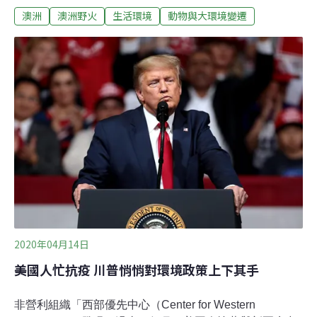
澳洲
澳洲野火
生活環境
動物與大環境變遷
說，要是沒有這場災難，澳洲的新型冠狀病毒疫情恐怕一
發不可收拾。澳洲觀光及交通業界論壇組織（Tourism and
Transport Forum）執行長奧斯蒙（Margy Osmond）表
示，早在武漢肺炎疫情爆發之前，澳洲觀光業本就因為森
林大火而受到重創。澳洲衛生部最新的數據顯示，截至澳
洲東部標準時間（AEST）13日下午3時止，澳洲2019冠
狀病毒疾病確診病例24小時內增加46例，累計達6359例，
其中61人死亡。確診人數最多的新南威爾斯州有2863個病
例，約占45%。全國有36萬2000多人已接受病毒檢測。
2020年04月14日
美國人忙抗疫 川普悄悄對環境政策上下其手
非營利組織「西部優先中心（Center for Western