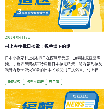
2011年06月13日
村上春樹批日核電：親手鑄下的錯
日本小說家村上春樹9日在西班牙受頒「加泰隆尼亞國際
獎」，發表得獎感言時痛批日本核電政策，認為福島核災
讓身為原子彈受害者的日本民眾受到二度傷害。村上春樹
在頒獎會場表示，對於獲頒這項表彰文化、科學及人道貢
能源轉型
福島核電廠
原子彈
獻的獎感到十分光榮，但無法打從心裡高興，因為他的同
胞仍深受核災之苦。村上話鋒一轉表示，身為二戰唯一的
原子彈受害國，日本人應在戰後拒絕使用核電。日人遭遇
的第一次災害是因他人造成，「這次卻是我們親手鑄下的
大錯」。村上的發言適逢日本核災將滿3個月。他指出，