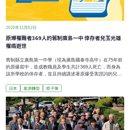
2020年11月02日
原爆罹難者369人的舊制廣島一中 倖存者兒玉光雄
罹癌逝世
舊制縣立廣島第一中學（現為廣島國泰寺高中）在75年前
的原爆當中，造成教職員及學生共計369人死亡，而身為
該所學校的倖存者，並且持續講述著原爆受害證詞的兒玉
光雄，已於28日因腎臟癌在廣島市內的醫院病逝。享壽88
日本
能源轉型
原子彈
歲。1945年8月6日，當時12歲、就讀中學1年級的兒玉，
在距離爆炸中心地約850公尺處的校舍內遭受原爆。雖然
保住了一條命，但他失去了許多同學。之後在60多歲時罹
患癌症，並反覆進行了20次以上的手術。2010年以來，他
以廣島和平文化中心委託的「原爆受害體驗證詞者」身分
展開活動。在講述證詞之際，他會拿出據說是受到輻射的
影響而變形的染色體圖像，強力地陳訴原爆的恐怖。