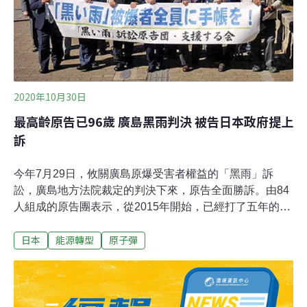
2020年10月30日
最高齡原告已96歲 廣島黑雨判決 被告日本政府提上
訴
今年7月29日，攸關廣島原爆受害者權益的「黑雨」訴
訟，廣島地方法院裁定的判決下來，原告全面勝訴。由84
人組成的原告團表示，從2015年開始，已經打了五年的這
場官司，許多人已經過世，無緣親眼見到公義的來臨，
日本
能源轉型
原子彈
「淚如雨下地迎接這份判決」。由於受害時間是從廣島原
爆開始，有報導標題稱，「受害75年了，終於承認的原爆
傷害」。