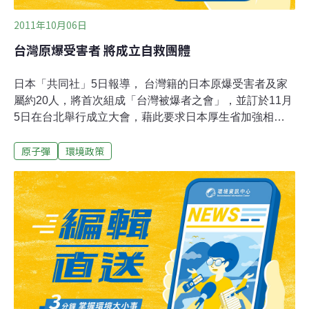
2011年10月06日
台灣原爆受害者 將成立自救團體
日本「共同社」5日報導， 台灣籍的日本原爆受害者及家
屬約20人，將首次組成「台灣被爆者之會」，並訂於11月
5日在台北舉行成立大會，藉此要求日本厚生省加強相關
訊息的提供，以及派遣醫師團來台救援等活動。這項消息
原子彈
環境政策
是由設立於長崎市的民間團體「在外被爆者支援聯絡會」
在5日宣布。聯絡會表示，「台灣被爆者之會」的20名成
員均為台籍原爆受害者及家屬，包括12名60幾歲到90幾歲
二次大戰時廣島和長崎兩地的原爆受害者。除日本外，已
有美國、南韓等四個國家成立被爆者組識。近年來積極協
助海外被爆者向日本政府提出賠償訴訟的「在外被爆者支
援聯絡會」，今年1到4月曾三度訪台，拜訪11名原爆受害
者，結果發現由於台日沒有邦交，雖然日本交流協會從
2005年開始受理健康手冊申請，許多已故台籍受害者卻未
領到手冊，也未曾接受日本補助。今年5月，12名台灣原