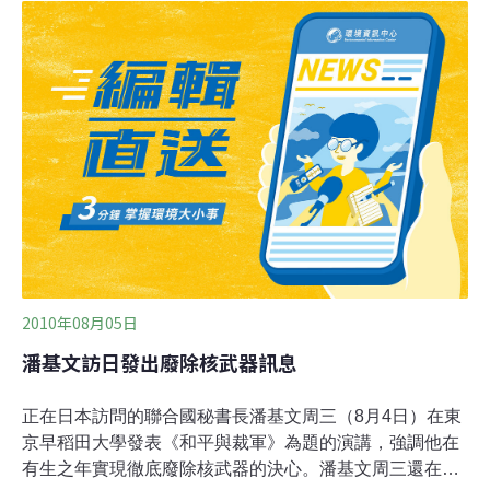
節目製作公司在聲明中表示，對造成如此的後果表示道
歉，並將正式去函日本駐英大使館表達歉意。99年過世的
山口疆是長崎人，經歷了1945年8月6日的廣島原子彈襲擊
和3天之後的長崎原子彈襲擊。廣島原子彈襲擊的時候，
山口疆因在廣島出差受到嚴重灼傷，返回長崎卻遇上了第
二次的原子彈襲擊。兩次原子彈襲擊後，日本政府發給大
批原子彈襲擊的受害者「原爆者手冊」，讓傷者接受治療
和賠償。山口疆是紀錄當中，唯一經歷兩次原子彈襲擊的
生還者。
2010年08月05日
潘基文訪日發出廢除核武器訊息
正在日本訪問的聯合國秘書長潘基文周三（8月4日）在東
京早稻田大學發表《和平與裁軍》為題的演講，強調他在
有生之年實現徹底廢除核武器的決心。潘基文周三還在東