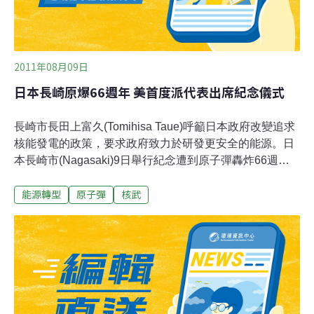
爆受害者及家屬也曾向廣島地方法院提出集體訴訟，以居
住在海外而未能領取「被爆者援
2011年08月09日
日本長崎原爆66週年 美首度派代表出席紀念儀式
長崎市長田上富久(Tomihisa Taue)呼籲日本政府改變追求
核能發電的政策，要求政府致力於研發更安全的能源。日
本長崎市(Nagasaki)9日舉行紀念遭到原子彈轟炸66週年
的活動，美國派遣駐日本大使館公使朱瓦特(James P.
能源轉型
原子彈
核武
Zumwalt)出席，這是美國首次派遣代表出席紀念儀式。按
照往例，興會人士於當地時間上午11時02分(台灣時間上
午10時02分)、也就是當年原子彈落在長崎地面的那一
刻，默哀1分鐘。1945年8月6日和9日，日本廣島
(Hiroshima)和長崎先後遭到美軍以原子彈攻擊，釀成慘重
傷亡，日本因此宣布無條件投降，結束了第二次世界大
戰。