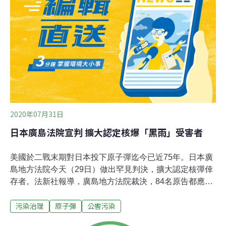
2020年07月31日
日本廣島法院宣判 擴大認定核爆「黑雨」受害者
美國於二戰末期對日本投下原子彈迄今已近75年。日本廣
島地方法院今天（29日）做出罕見判決，擴大認定核彈倖
存者。法新社報導，廣島地方法院裁決，84名原告都應獲
得給予核彈攻擊受害者的醫療福利。在1945年8月6日廣島
污染治理
原子彈
公害污染
核爆後，若干地區降下放射性物質「黑雨」。日本政府在
二戰後為事發時位於這些地區的民眾提供免費醫療照護，