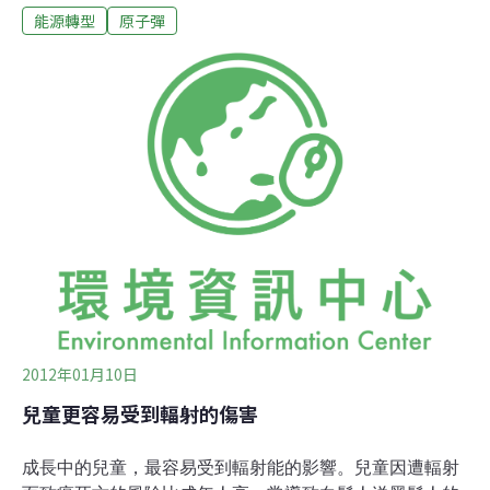
能源轉型
原子彈
原爆的殘酷，一次次的對軍國主義發出最悲痛的質疑。赤
腳阿元中文版。遠足文化提供。原爆瞬間，小學二年級的
阿元幸運躲過原子彈的衝擊波與熱浪，但一旁的阿姨卻瞬
間被火吞噬，遠處則是死傷無數與哀號遍野。一片斷垣殘
壁中，火海襲向被房舍壓住的居民，阿元的父親、姐姐和
弟弟就這樣被活活燒死。原爆後才出生的妹妹則死於營養
不良，阿元與母親、哥哥在艱困的環境、輻射的威脅與社
會的歧視中存活下來。文字難以傳達的景象，中澤啟治以
漫畫重現在《赤腳阿元》。雖然這部作品設定是為九歲小
朋友而畫，人物也以小朋友為主。但在原爆現場的描繪
上，中澤啟治沒有妥協。被原爆熱浪燒爛的人群、滿布焦
黑屍首的河流、物資匱乏下的人性，《赤腳阿元》的
2012年01月10日
兒童更容易受到輻射的傷害
成長中的兒童，最容易受到輻射能的影響。兒童因遭輻射