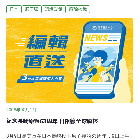
京與日本防衛大臣北澤俊美的會談中，要求日本積極研究
日本
原子彈
環境政策
廢除核武
派遣自衛隊直升機部隊參與維和活動，以緩解維和活動中
長期直升機不足的狀況。日本政府7月決定不響應聯合國
提出向蘇丹派遣陸上自衛隊直升機部隊的要求。北澤周三
對潘基文解釋說，因為日本存在憲法制約和運用等方面的
難題。周二下午抵達日本、預定周六結束訪日的潘基文，
此行主要目的是出席周五在廣島舉行的「原子彈被害65週
年和平紀念儀式」，這將是聯合國秘書長首次出席廣島每
年舉行的這一儀式，在此之前，潘基文預定周四訪問日本
另一個原子彈被害城市--長崎。隨著美國總統奧巴馬推行
削減核武器的政策得到國際社會回應，聯合國也加大了推
動廢除核武器的力度。潘基文周二晚與日本外相岡田克也
會談時，岡田說，為了世界將來實現無核武器的目
2008年08月11日
紀念長崎原爆63周年 日相籲全球廢核
8月9日是美軍在日本長崎投下原子彈的63周年，9日上午