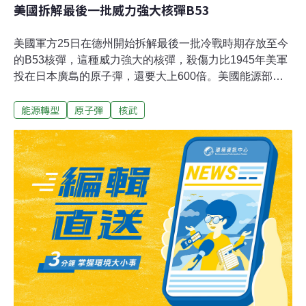
美國拆解最後一批威力強大核彈B53
美國軍方25日在德州開始拆解最後一批冷戰時期存放至今
的B53核彈，這種威力強大的核彈，殺傷力比1945年美軍
投在日本廣島的原子彈，還要大上600倍。美國能源部
(Department of Energy)所屬的國家核能安全管理部
能源轉型
原子彈
核武
(National Nuclear Security Administration，NNSA)表
示，，B53核彈由今天起，開始在德州阿瑪里羅(Amarillo)
的潘太克斯核子工廠(Pantex Plant)進行最後的分解作業。
潘太克斯核子工廠是美國唯一的核子武器裝配及拆解的工
廠。軍方拆解B53核彈，是為了達成美國總統歐巴馬
(Barack Obama)逐步減少核武數量的目標。 拆解B53核
彈，在減少全球核武數量上，是一項「重要里程碑」。
B53核彈首次服役是在1962年，美國與前蘇聯因古巴飛彈
危機而升高冷戰情勢之際，這種威力強大的核彈重量達1
萬磅，但是大小卻與一輛迷你箱型