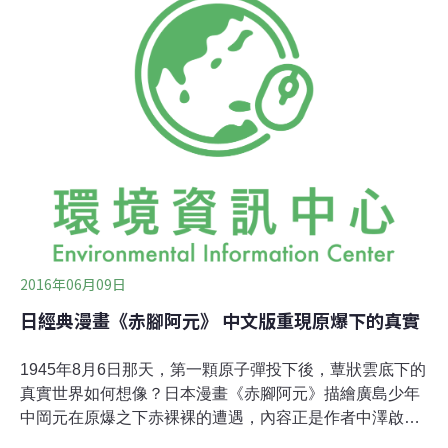
上述原告事發時不在被指定的地區，但淋到「黑雨」，他
們主張自己遭受的健康衝擊與政府認定地區內受害人相
似。日本放送協會（NHK）報導，廣島地方法院審判長高
島義行在庭上表示：「醫療文件顯示，這些居民經歷的疾
病據信與核彈有關，這符合認定被爆者的法律要件。」對
於多年來主張自己也受苦於核彈攻擊的人士而言，這場官
司也具象徵性意義。
2016年06月09日
日經典漫畫《赤腳阿元》 中文版重現原爆下的真實
1945年8月6日那天，第一顆原子彈投下後，蕈狀雲底下的
真實世界如何想像？日本漫畫《赤腳阿元》描繪廣島少年
中岡元在原爆之下赤裸裸的遭遇，內容正是作者中澤啟治
的親身經歷。這是一部反戰的經典之作，用寫實手法記錄