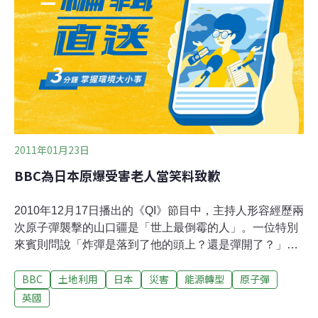
當初日本政府與電力公司因強調效率與便利而發展核電，
雖然質疑核電的少數人常被認為懷著不切實際的夢想，但
他說，「別被披有『效率』及『便利』字眼的惡犬（指核
電）給追上，我們應該當個『不切實際的夢想家』大步向
前」，鼓勵日本人勇敢逐夢。村上認為，日人歷經原子彈
造成的歷史傷痛後，該記取教訓，拒用核電，應另尋替代
能源，才算是對當初廣島及長崎的原子彈罹難者負責。
2011年01月23日
BBC為日本原爆受害老人當笑料致歉
2010年12月17日播出的《QI》節目中，主持人形容經歷兩
次原子彈襲擊的山口疆是「世上最倒霉的人」。一位特別
來賓則問說「炸彈是落到了他的頭上？還是彈開了？」這
段對話除了有現場觀眾之外，還搭配了笑聲的效果錄音。
BBC
土地利用
日本
災害
能源轉型
原子彈
節目結束後，在英國的日本籍民眾向日本駐英大使館表達
不滿。日本駐英大使館隨後發函向BBC表示抗議，要求
英國
BBC正視此一問題並要求道歉。BBC及製作單位-Talkback