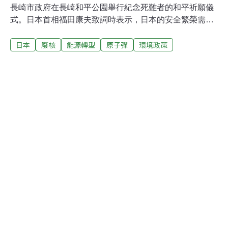
長崎市政府在長崎和平公園舉行紀念死難者的和平祈願儀
式。日本首相福田康夫致詞時表示，日本的安全繁榮需要
國際社會的和平與穩定，他將會繼續堅持「國家無核三原
日本
廢核
能源轉型
原子彈
環境政策
則」(不製造、不引進以及不擁有)，讓廢除核子武器的政
策在國際社會中獲得所有人的認同。此次共有55個國家的
代表出席紀念活動，是有史以來最多的一次。在擁有核子
武器的國家中，中國首次派出了代表，而俄羅斯則是連續
第9年出席。長崎市長田上富久致詞時說，呼籲全球擁有
核武的國家盡快放棄核武，不要再造成更多無辜生命死
傷。美國在廣島投下第1顆原子彈的3天後，又在長崎投下
第2顆原子彈，總共造成30多萬人傷亡，遭受重擊的日本
於1945年8月15日宣布無條件投降，二次世界大戰正式結
束。