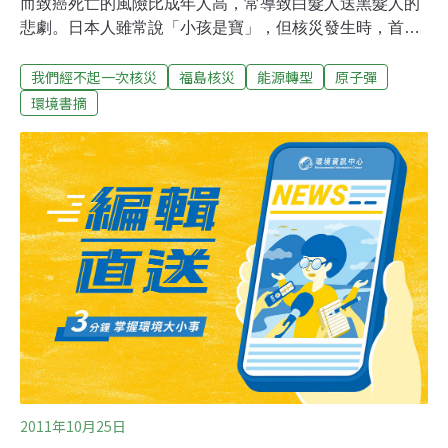
而致癌死亡的風險比成年人高，常導致白髮人送黑髮人的
悲劇。日本人雖常說「小孩是寶」，但核災發生時，首先
遭殃的就是小孩！福島核災至今最令人心疼的就是至少有
我們經不起一次核災
福島核災
能源轉型
原子彈
8百多名福島兒童流鼻血，其他則有小孩驗尿含銫，抑或
受檢兒童有半數甲狀腺遭輻射碘汙染等。雖然日本政府在
環境書摘
遭受各界批判之後，決定努力透過鏟土等措施來改善、降
低學校的輻射量，但福島兒童並非只有在學校8小時遭受
輻射，其他時間也生活在高汙染環境中，而且，只能吃喝
汙染食材或呼吸輻射空氣所造成的體內遭輻射更是可怕。
體內細胞分裂最頻繁的小孩，比成年人更容易受輻射線影
響，一般認為是3至10倍，年紀越小越受影響。日本過去
曾以「兒童新陳代謝活潑而輻射感受性高」的理由，廢止
了集體照胸部X光。從廣島和長崎原子彈被爆者的調查顯
示，兒童因遭輻射而致癌死亡的風險是成年人的2至3倍，
而最容易受影響的是胎兒，孕婦若遭輻射，胎兒出生
2011年10月25日