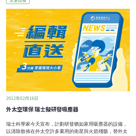
的機器人飛船。如果一切按計劃進行，這個天鵝座飛船將
在週三早上掉入地球的大氣層，在美國東部時間9時20分
解體。研究人員希望通過分析天鵝座飛船的「死亡下
跌」，了解當太空飛船返回地球的時候是怎麼分解成碎片
的，這將有助於工程師設計出新的火箭、免得從太空返回
時掉到別人的房子或頭上。太空垃圾是人類空間活動產生
的空間碎片，包括完成任務的火箭箭體、衛星本體、火箭
的噴射物、拋棄物、空間物體碰撞產生的碎塊等等，它們
是空間環境的主要污染源，還有撞擊其它太空飛行器的風
險。
2012年02月16日
外太空環保 瑞士擬研發吸塵器
瑞士科學家今天宣布，計劃研發猶如家用吸塵器的設備，
以清除散佈在外太空許多棄用的衛星與火箭殘骸，替外太