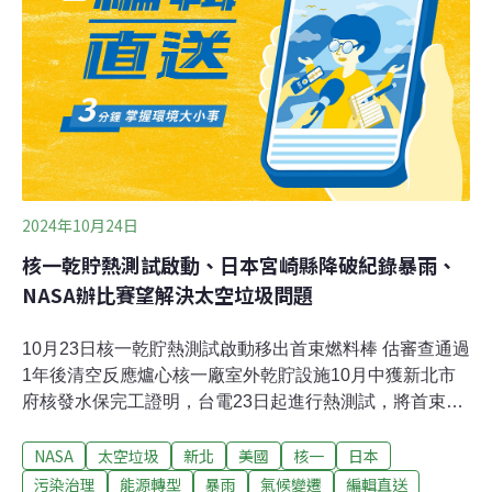
2024年10月24日
核一乾貯熱測試啟動、日本宮崎縣降破紀錄暴雨、
NASA辦比賽望解決太空垃圾問題
10月23日核一乾貯熱測試啟動移出首束燃料棒 估審查通過
1年後清空反應爐心核一廠室外乾貯設施10月中獲新北市
府核發水保完工證明，台電23日起進行熱測試，將首束用
過燃料池中的燃料棒移至乾貯設施，規劃先執行2筒、112
NASA
太空垃圾
新北
美國
核一
日本
束燃料，蒐集相關數據及資料分析後，將測試報告送核安
會進行審查，台電估計通過審查一年後清空爐心燃料。
污染治理
能源轉型
暴雨
氣候變遷
編輯直送