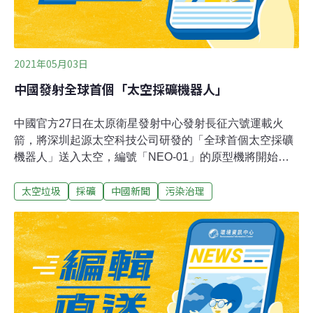
導）
2021年05月03日
中國發射全球首個「太空採礦機器人」
中國官方27日在太原衛星發射中心發射長征六號運載火
箭，將深圳起源太空科技公司研發的「全球首個太空採礦
機器人」送入太空，編號「NEO-01」的原型機將開始
「獲取太空資源」。深圳起源太空科技公司在官方微博指
太空垃圾
採礦
中國新聞
污染治理
出，編號「NEO-01」的「太空採礦機器人」原型機，是
未來實現太空採礦的第一代設備，能夠在近地軌道上清理
其他衛星留下的太空垃圾，同時向太空獲取資源，相關技
術將藉由「NEO-01」進入太空後得到驗證。根據《紐約
郵報》報導，「NEO-01」清理太空垃圾的功能，有別於
使用磁力吸引太空中的碎片，「NEO-01」將使用網子捕
捉碎片，並使用電力使碎片燃燒；深圳起源太空科技公司
創辦人蘇萌表示，未來預計繼續發射數十個太空望遠鏡與