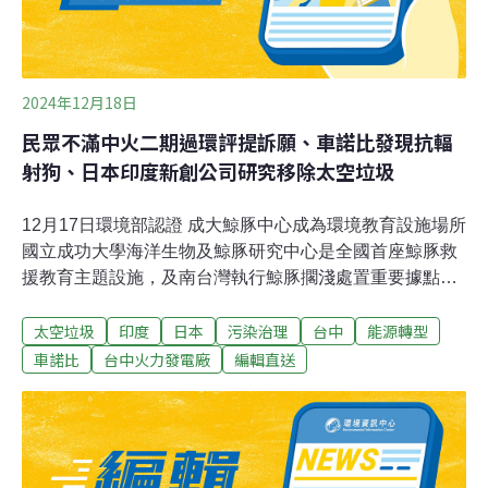
2024年12月18日
民眾不滿中火二期過環評提訴願、車諾比發現抗輻
射狗、日本印度新創公司研究移除太空垃圾
12月17日環境部認證 成大鯨豚中心成為環境教育設施場所
國立成功大學海洋生物及鯨豚研究中心是全國首座鯨豚救
援教育主題設施，及南台灣執行鯨豚擱淺處置重要據點，
通過環境部認證成為台南市第23處環境教育設施場所。
太空垃圾
印度
日本
污染治理
台中
能源轉型
（中央社報導）經部公告3處斷層地質敏感區 位於台南台
東南投經濟部地礦中心今天公告3案活動斷層地質敏感
車諾比
台中火力發電廠
編輯直送
區，包括位於台南的口宵里斷層、台東的利吉斷層以及南
投的初鄉斷層。地礦中心表示，地質敏感區為土地開發、
防災與保育的重要資料，公告目的是讓社會可因地制宜規
劃開發事宜。（中央社報導）民眾不滿中火二期過環評提
訴願 台電：依程序通過盼認同