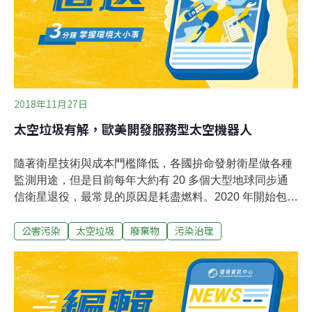
更多的衛星，目標在2045年前對小行星進行首次商業開
採。
2018年11月27日
太空垃圾有解，歐美開發服務型太空機器人
隨著衛星技術與成本門檻降低，各國拚命發射衛星做各種
監測用途，但是目前每年大約有 20 多個大型地球同步通
信衛星退役，最常見的原因是耗盡燃料。2020 年開始包括
歐洲與美國等科學機構將紛紛推出各種服務型太空機器
公害污染
太空垃圾
廢棄物
污染治理
人，用於延長通訊衛星的壽命，且這些機器人還可以拾取
廢棄衛星等太空垃圾。 只是科學家認為，最好的辦法就是
為自家衛星劃設禁區，但是根據 1967 年的外太空條約，
太空不能屬於任一國家所有，然而經過半世紀，這個條約
可能有重新審視的必要。