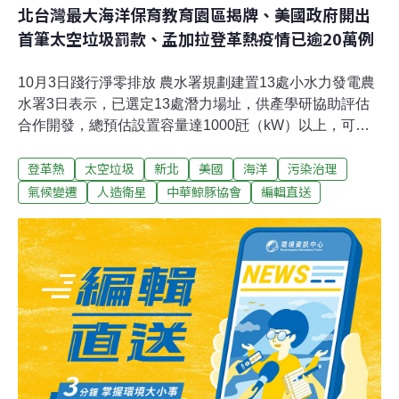
北台灣最大海洋保育教育園區揭牌、美國政府開出
首筆太空垃圾罰款、孟加拉登革熱疫情已逾20萬例
10月3日踐行淨零排放 農水署規劃建置13處小水力發電農
水署3日表示，已選定13處潛力場址，供產學研協助評估
合作開發，總預估設置容量達1000瓩（kW）以上，可擴
大水力發電，促進農村能源自主發展並踐行淨零排放。農
登革熱
太空垃圾
新北
美國
海洋
污染治理
業部農田水利署發布新聞訊息指出，這13處所在地包含桃
園市、苗栗縣、宜蘭縣及花蓮縣各1處，高雄市2處，台東
氣候變遷
人造衛星
中華鯨豚協會
編輯直送
縣7處，其中以台東縣關山圳幹線的7處跌水工，預估可設
置容量達640瓩為最多。（中央社報導）氫能列2050年淨
零排放關鍵戰略 台肥進口首批低碳氨因應2050淨零排放政
策，「氫能」也是能源轉型的關鍵策略，3日上午台灣肥
料公司召開研討會，探討未來「低碳氨」的氫能產業技
術，台肥在今（2023）年6月，從沙烏地的合資夥伴，進
口台灣首批「低碳氨」，用實際的行動提供減碳方案，可
望挹注國內發電，或是水泥、化工等產業碳減排，希望氫
能在未來能源配比上，達到9%到12%。（公視新聞網報