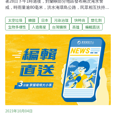
署28日下午1時過後，對蘭嶼部分地區發布兩次淹水警
戒，時雨量逾80毫米，洪水淹環島公路，民眾相互扶持通
過。水利署防災資訊服務網今天下午1時15分對蘭嶼燈塔
太空垃圾
韓國
日本
污染治理
快時尚
塑化劑
附近發布一級淹水警戒，時雨量80.5毫米；接著下午2時再
度對蘭嶼燈塔發布淹水2級警戒，3小時累積雨量139.5毫
生物多樣性
人造衛星
台灣獼猴
高雄
編輯直送
米。（中央社報導）嚴防新豐垃圾掩埋場再自燃 竹縣環保
局提災防3計畫新竹縣新豐垃圾掩埋場多次發生自燃事
故，不僅造成嚴重空汙，更讓消防打火弟兄疲於奔命，新
竹縣環保局今承認原設置的灑水系統已無法完全控制所有
區域，將啟動災防三項計畫，包含減少暫置量、爭取更多
人力及物力管理、垃圾分區堆置並設沼氣管，希望降低再
發生自燃的機率。（聯合報報導）
2023年10月04日