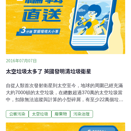
2016年07月07日
太空垃圾太多了 英國發明清垃圾衛星
自從人類首次發射衛星到太空至今，地球的周圍已經充滿
大約7000頓的太空垃圾，在總數超過370萬的太空垃圾當
中，扣除無法追蹤與計算的小型碎屑，有至少22萬個垃圾
與殘骸，大到能從地表觀測追蹤。這些太空垃圾繞行地
公害污染
太空垃圾
廢棄物
污染治理
球，以時速3萬4500公里的高速運動，如果不處理掉，將
來可能會撞擊到其它衛星或者太空站造成破壞。英國薩里
大學（University of Surrey）開發了一款名為「清除殘