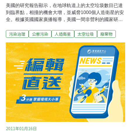
美國的研究報告顯示，在地球軌道上的太空垃圾數目已達
到臨界點，相撞的機會大增，並威脅1000個人造衛星的安
全。根據英國國家廣播報導，美國一間非營利的國家研究
所報告說，地球軌道上目前已有2萬2千餘件可以偵測到的
污染治理
公害污染
人造衛星
太空垃圾
廢棄物
太空垃圾，其中不少是發射導彈後被摧毀的衛星碎片。報
告建議，各國必須協助清理太空垃圾，以免威脅人造衛星
以及載人火箭的安全。這些太空垃圾包括碎片雲、廢棄的
助推器和衛星的碎片等。研究報告說，據電腦模型顯示，
地球軌道上的太空垃圾數目已達到臨界點，很有可能相撞
並產生更多的碎片，從而導致發射升空的太空船和衛星失
靈。近年來，有關方面試圖限制太空垃圾的努力遭受了兩
次重大挫折。2007年，中國進行反衛星武器試驗，中國發
射的一枚彈道導彈摧毀了一顆廢棄的氣象衛星，令多達15
萬件碎片散落在超過１公里的太空軌道上。兩年後，一枚
失靈的衛星與一枚仍在工作的衛星在地球軌道上相撞，產
生了更多的太空碎片。太空垃圾研究負責人
2011年01月16日