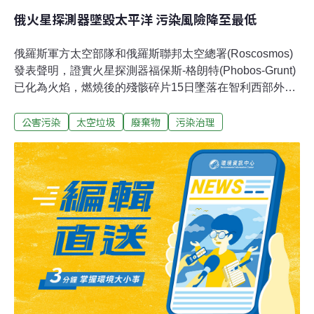
俄火星探測器墜毀太平洋 污染風險降至最低
俄羅斯軍方太空部隊和俄羅斯聯邦太空總署(Roscosmos)
發表聲明，證實火星探測器福保斯-格朗特(Phobos-Grunt)
已化為火焰，燃燒後的殘骸碎片15日墜落在智利西部外海
的南太平洋。聲明指出，殘骸墜毀在智利南部的惠靈頓島
公害污染
太空垃圾
廢棄物
污染治理
(Wellington)西方1,250公里處。俄羅斯軍方太空部隊發言
人左洛圖金(Alexei Zolotukhin)先前曾表示，殘骸是在格林
威治時間17點45分(台灣時間16日凌晨1點45分)墜落海
中。不過俄羅斯新聞社(Ria Novosti)引述俄羅斯彈道專家
說，福保斯-格朗特的殘骸散落在地表更廣大的地區，範圍
遠至大西洋地區，並涵蓋巴西的領域，表示殘骸墜落區的
中心地點是巴西的戈阿斯省(Goias)。這艘造價1億7千萬美
元的探測器，承載了11公噸的有毒燃料，是有史以來墜毀
至地球的最重且最毒太空碎片之一。不過太空官員和專家
表示，由於探測器上的有毒燃料以及大部份結構，已