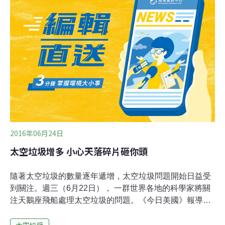
骸」（RemoveDebris）的清理衛星原型，耗資700萬歐
元，預計於2017年初送上衛星軌道，進行三項主要實驗。
2016年06月24日
太空垃圾增多 小心天落碎片砸你頭
隨著太空垃圾的數量逐年遞增，太空垃圾問題開始日益受
到關注。週三（6月22日）， 一群世界各地的科學家將關
注天鵝座飛船處理太空垃圾的問題。《今日美國》報導，
這可能是歷史上人類最密切關注太空垃圾墜落的時候。這
太空垃圾
個讓人擔憂的「垃圾車」是一個塞滿2噸國際空間站垃圾