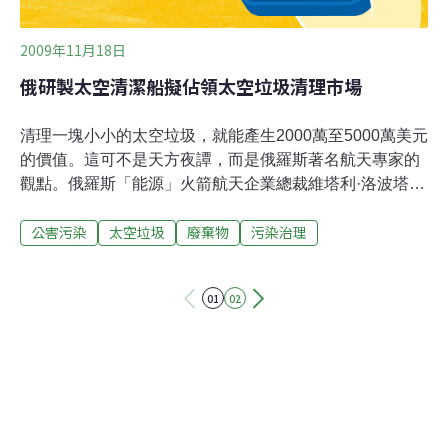
2009年11月18日
俄研製太空清潔船擬佔領太空垃圾清理市場
清理一塊小小的太空垃圾，就能產生2000萬至5000萬美元
的價值。這可不是天方夜譚，而是俄羅斯著名航天專家的
觀點。俄羅斯「能源」火箭航天企業總裁維塔利·洛波塔預
計，2020年前世界太空垃圾清理市場規模將達到30億美
公害污染
太空垃圾
廢棄物
污染治理
元，該企業正在研製一種核動力太空清潔船，以解決日益
嚴峻的太空垃圾問題，並佔領世界太空垃圾清理市場。洛
波塔表示，該集團已啟動核動力太空清潔船的研發工作，
01
02
專家們已繪製出太空清潔船構想圖。這種太空清潔船由核
動力裝置驅動，可在無人駕駛狀態下長期自動作業。它攜
有容量巨大的太空垃圾收集倉和加工處理系統，能將太空
垃圾拖拽到安全狀態，或用高溫技術將其完全毀化。根據
美國宇航局今年7月16日公佈的近地軌道太空垃圾現狀報
告，目前地球軌道上共有14863塊大尺寸太空垃圾，超過
20萬塊1公分到10公分大小的太空垃圾，以及超過1000萬