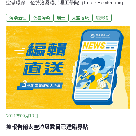
空做環保。位於洛桑聯邦理工學院（Ecole Polytechnique
Federale de Lausanne, EPFL）瑞士太空中心（Swiss
污染治理
公害污染
瑞士
太空垃圾
廢棄物
Space Centre）發表聲明，說明這項構想。聯邦理工學院
指出，約有1萬6000個直徑10公分大小的物件，以及數百
萬的小碎片，以每秒鐘數公里的速度，環繞地球軌道。聯
邦理工學院教授尼柯里耶（Claude Nicollier）說，當前地
球軌道的情況，以及殘破碎片、物件散佈在外太空的風
險，已成為關注焦點，必須採取立即行動，清除在地球軌
道上的物體。至於如何設計、製造外太空吸塵器？瑞士太
空中心發言人葛羅瑟（Jerome Grosse）說，目前考慮兩
個方案。他表示，其一是以吸塵的方式清除散佈在外太空
的碎片，然後被吸入的殘骸與太空吸塵器，在地球大氣層
中
2011年09月13日
美報告稱太空垃圾數目已達臨界點