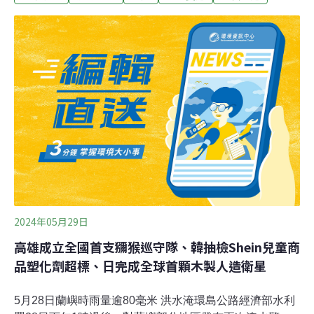
（中央社報導）鼓勵碳定價精神 彭啓明舉業者碳費估13億
降為1億環境部長彭啓明23日表示，台化纖為排碳大戶，
但在積極減碳下，須繳納碳費從原本新台幣13億元，降至
約1億多元；在精算投資節能與碳費繳交的利基進而改
善，就是碳定價核心精神。（中央社報導）
2024年05月29日
高雄成立全國首支獼猴巡守隊、韓抽檢Shein兒童商
品塑化劑超標、日完成全球首顆木製人造衛星
5月28日蘭嶼時雨量逾80毫米 洪水淹環島公路經濟部水利