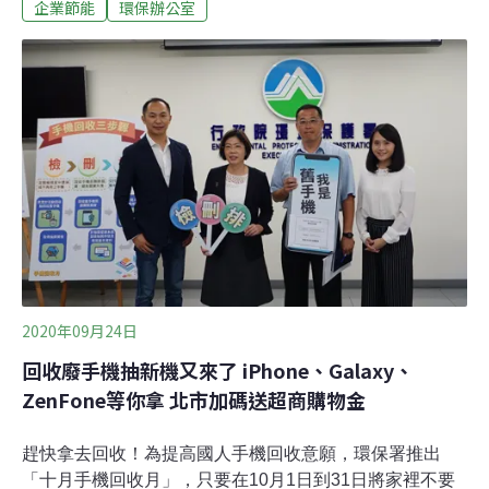
構設計簡單「Heat-Free 免加熱噴墨技術」採用壓電式的
企業節能
環保辦公室
原理，利用噴頭上的石英薄膜，控制電壓的電位差讓薄膜
震動，將墨水噴印到紙張上。相較於雷射影印機在列印過
程中需要多次加熱[1] ，以環境友善為出發，Epson 近年選
擇以「Heat-Free 噴墨技術」逐漸取代雷射技術，減少影
印機的電力耗用。台灣愛普生列印科技事業部總經理輝偉
偉表示，噴墨影印機的構造相對單純，相較一般彩色雷射
影印機需要加熱器、感光滾筒、轉寫單元等，減少了59％
的消耗性耗材及零件[2] 。需要定期更換的零件少，因此顯
著減少了相關耗材的汰換，等於減少廢棄物的產生。
2020年09月24日
回收廢手機抽新機又來了 iPhone、Galaxy、
ZenFone等你拿 北市加碼送超商購物金
趕快拿去回收！為提高國人手機回收意願，環保署推出
「十月手機回收月」，只要在10月1日到31日將家裡不要