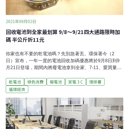
2021年09月02日
回收電池到全家最划算 9/8～9/21四大通路限時加
碼 半公斤折11元
你家也有不要的乾電池嗎？先別急著丟。環保署今（2
日）宣布，一年一度的電池回收加碼優惠將於9月8日到9
月21日登場，期間內將廢電池拿到全家、7-11、愛買量販
店及台糖蜜鄰超市等上萬家通路回收，可享每500公克廢
乾電池
綠色消費
廢電池
家電 3 C
環保署
電池折抵11元的優惠，回收愈多折抵愈多。回收電池優惠
比一比 7-11每公斤16元 全家每公斤20元環保署統計，台
循環經濟
灣每年使用1.1萬噸的乾電池，回收量僅約四成多，有超過
一半的廢棄電池沒有進入回收體系中。廢棄電池中含有
鉛、鋅、錳、鎳、鈷、鐵、鋰、鎘和汞等金屬，若散逸到
環境中會造成土壤及地下水污染，即使送入焚化爐，也會
造成空氣污染，影響人體健康。為防止廢棄電池對環境遭