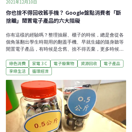
2021年12月10日
你也捨不得回收舊手機？ Google盤點消費者「斷
捨離」閒置電子產品的六大阻礙
你有這樣的經驗嗎？整理抽屜、櫃子的時候，總是會從各
個角落翻出學生時期用的翻蓋手機、早就生鏽的隨身聽等
閒置電子產品，有時候是念舊、捨不得丟棄，更多時候是
根本不知道如何處理。Google在今年11月發布白皮書，盤
綠色消費
家電 3 C
電子廢棄物
資源回收
電子產品
點消費者不願回收電子產品的六大阻礙。生活中的垃圾我
們大都能瀟灑回收或丟棄——喝完的飲料罐沖洗後回收、
享綠生活
循環經濟
吃不完的便當當作廚餘處理；但對於電子產品，我們好像
很難「斷捨離」，一來要煩惱如何備份資料，一來又捨不
得丟掉這些產品承載的生活記憶。聯合國報告顯示，2019
年全球電子垃圾量創新高，達5360萬公噸，然而當年全球
只有17.4%的廢棄電子產品被妥善回收。隨著3C電子產品
的消費率增加、產品生命週期變短，有越來越多的電子產
品被長期閒置在家中角落。