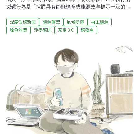
減碳行為是「採購具有節能標章或能源效率標示一級的產
品」，以及「每年購買新衣服件數減半」。調查也指出，
深度低碳新聞
能源轉型
氣候變遷
再生能源
18歲到24歲的年輕族群，目前執行減碳行為的比率、及未
來落實的意願均偏低，工研院呼籲政府加強相關教育宣
綠色消費
淨零碳排
家電 3 C
碳盤查
導，才能落實2050淨零碳排目標。國人減碳行為調查：購
買節能標章家電、每年新衣數減半最多人執行我國目標
2050淨零碳排，但整體社會能否因應、如何成功轉型成為
當前討論重點，工研院今天舉辦「2022年台灣製造業景氣
展望暨淨零永續焦點議題發表」，會中發表台灣淨零永續
行為調查[1]，分析國人的減碳行為意願。工研院能源策略
長林志勳表示，民眾日常生活的行為改變，是啟動淨零轉
型的關鍵，為了達成政府與產業淨零轉型目標，必須先瞭
解國人在淨零永續的認知與實際行為。工研院擬出了涵蓋
食、衣、住、行、育樂、用品等生活