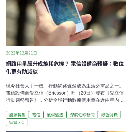
室內空污。結果顯示，冷凍洋蔥圈與培根等高油脂食物炸
後會產生較多污染物。氣炸高脂肪食物所產生的揮發性有
機物（VOCs）較低，僅為深鍋油炸的1/100至1/10。2年
前，伯明罕團隊曾以油脂較少的雞胸肉進行實驗，比較
煎、煮、炒、炸與氣炸五種方式所產
2022年12月21日
網路用量飆升成能耗危機？ 電信設備商釋疑：數位
化更有助減碳
現今社會人手一機，行動網路儼然成為生活必需品之一。
電信設備商愛立信（Ericsson）昨（20日）發布《愛立信
行動趨勢報告》，分析全球行動數據使用量在近兩年內成
長了一倍。面臨全球減碳浪潮，愛立信強調，只要電信業
能源轉型
電信
氣候變遷
深度低碳新聞
綠色消費
者適時更新設備、運用智慧化管理，行動網路使用不會使
能耗、碳排大幅增加；反而能藉由數位化，協助各行各業
家電 3 C
邁向減碳轉型，預估2030年電信服務可使全球產業減碳