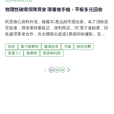
物理性破壞保障資安 環署推手機、平板多元回收
民眾擔心資料外洩，報廢3C產品經常囤在家。為了消除資
安疑慮，環保署與量販店、便利商店、3C電子連鎖業、回
收處理業者合作，在全國推出超過1萬個回收據點，並將
於今年9月15日至2021年1月14日間推出「廢平板電腦資
回收
電子廢棄物
循環經濟
手機
綠色消費
訊保全設備回收試辦活動」，以物理性破壞方式回收3C產
品，保障資訊安全。精準破壞、耐燃、防噴濺 破壞機台保
家電 3 C
廢棄物
資源再利用
障資安又安全環保署與業者合作，由業者研發物理性破壞
機台，能將平板電腦、手機的電源、資訊傳輸孔等位置精
01
02
03
準破壞，保障廢資訊物回收資安。機台將設置於全國電子
Digital City竹北店、大潤發中和店與大潤發土城店，民眾
可帶著家中不要的手機或平板到門市體驗，並交由店家回
收。其中，大潤發是今年首度加入廢資訊物品回收站的業
者。研發破壞機台的業者開運國際表示，平板、手機等3C
產品都是內建電池，若是直接破壞，可能會產生爆炸，也
可能造成玻璃四濺。這部機台具備精準破壞、防噴濺、耐
燃等優點，且操作簡