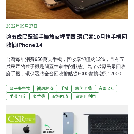
2022年09月27日
逾五成民眾舊手機放家裡閒置 環保署10月推手機回
收抽iPhone 14
台灣每年消費650萬支手機，回收率卻僅約12%，且有五
成民眾的舊手機是閒置在家中的狀態。為了鼓勵民眾回收
廢手機，環保署將全台回收據點從6000處擴增到12000
處，並啟動「手機回收月」活動。民眾只要在10月1日至
電子廢棄物
循環經濟
手機
綠色消費
家電 3 C
31日前往指定據點回收手機，就可以參加環保署iPhone
14、Acer筆電等抽獎活動，並獲得據點提供的回收優惠。
手機回收
廢手機
資源回收
資源再利用
10月回收手機抽iPhone 14 環保署增全台12000處據點根
據環保署調查，有超過半數民眾3到4年會換一支手機，卻
有55.3%的民眾傾向將壞掉或不再使用的手機放在家裡。
造成民眾手機回收意願低落的原因主要有三個，包括不清
楚如何回收、對資安有疑慮，以及缺乏回收誘因。環保署