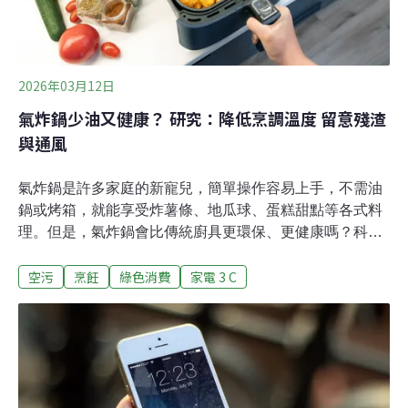
2026年03月12日
氣炸鍋少油又健康？ 研究：降低烹調溫度 留意殘渣
與通風
氣炸鍋是許多家庭的新寵兒，簡單操作容易上手，不需油
鍋或烤箱，就能享受炸薯條、地瓜球、蛋糕甜點等各式料
理。但是，氣炸鍋會比傳統廚具更環保、更健康嗎？科學
家從室內空污的角度發表研究，發現氣炸鍋確實表現良
空污
烹飪
綠色消費
家電 3 C
好，但須注意高溫烹調、累積髒污與通風等問題。用油少
空污低氣炸鍋原理類似對流烤箱，藉由熱氣循環均勻分配
熱量。只需少量的油，就能達到與傳統油炸相近的酥脆效
果，不僅降低食物熱量，也不犧牲口感。從空污角度來
看，氣炸也比其它烹調方式更佳。今年1月，英國伯明罕
大學在美國化學學會（ACS）期刊《ES&T Air》發表新研
究，比較不同食物以氣炸、淺鍋煎炸或深鍋油炸所產生的