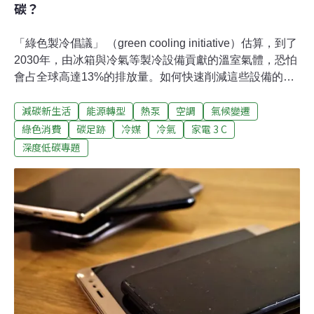
碳？
「綠色製冷倡議」 （green cooling initiative）估算，到了
2030年，由冰箱與冷氣等製冷設備貢獻的溫室氣體，恐怕
會占全球高達13%的排放量。如何快速削減這些設備的碳
足跡，已經不能再等了！氣候變遷效應持續擴大，導致近
減碳新生活
能源轉型
熱泵
空調
氣候變遷
年來熱浪、極端高溫在各地屢見不鮮，冷氣更成為台灣這
種熱帶地區不可或缺的生活家電，IEA預估到了2050年，
綠色消費
碳足跡
冷媒
冷氣
家電 3 C
全球冷氣數量將超過50億台，而且超過一半會裝在中國、
深度低碳專題
印度、印尼等人口眾多的開發中國家。冷氣太多有事嗎？
由德國發起的「綠色製冷倡議」（green cooling
initiative）估算，依此趨勢發展，到了2030年，由冰箱與
冷氣等製冷設備貢獻的溫室氣體，恐怕會占全球高達13%
的排放量！