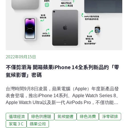
回收基管會昨（26）日「10月手機回收月」舉辦記者會，
邀請多家手機、電信、電商及超商業者出席。從2019年開
始，環保署每年10月舉行「手機回收月」活動，今年的抽
獎項目包括iPhone 14、Acer筆
2022年09月15日
不僅剪瀏海 開箱蘋果iPhone 14全系列新品的「零
氣候影響」密碼
台灣時間9月8日凌晨，蘋果電腦（Apple）年度新產品發
表會登場，推出iPhone 14系列、Apple Watch Series 8、
Apple Watch Ultra以及新一代 AirPods Pro，不僅功能升
級，在使用再生金屬與減少包裝上也下了不少功夫，積極
循環經濟
綠色供應鏈
氣候變遷
綠色消費
淨零碳排
落實「零氣候影響」。Apple此次推出的新手機包括
iPhone 14、iPhone 14 Plus、iPhone 14 Pro和iPhone 14
家電 3 C
蘋果公司