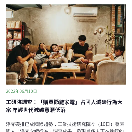
Pro Max；Apple指出，iPhone 14和iPhone 14 Plus的設
計宗旨是將對環境衝擊降到最低，包括將塑膠水瓶升級再
造，以化學方式轉換為更堅固、高效能材質製成的天線。
iPhone 14在MagSafe充電器等磁鐵配件中使用100%再生
稀土元素，並在觸感引擎中使用100%再生鎢金屬。手機
觸感引擎使用再生鎢兩種機型都在多層印刷電路板上的焊
料上使用100%再生錫，多層印刷
2022年06月10日
工研院調查：「購買節能家電」占國人減碳行為大
宗 年輕世代減碳意願低落
淨零碳排已成國際趨勢，工業技術研究院今（10日）發表
國人「淨零永續行為」調查成果，發現最多人正在執行的