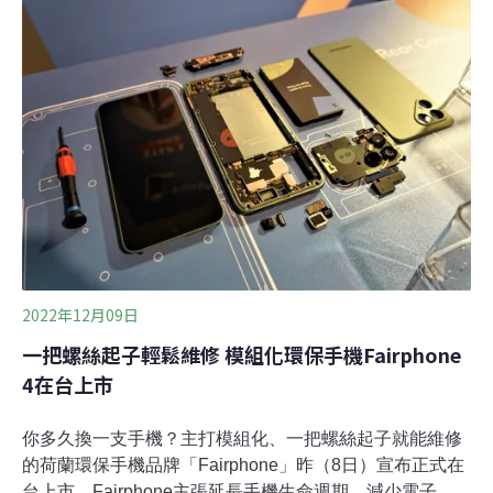
15%。網路用量翻倍引發能耗隱憂？ 愛立信：能耗未顯著
增加全球電信設備商巨擘愛立信（Ericsson）昨（20日）
發布最新一期《愛立信行動趨勢報告》，指出全球行動網
路數據流量在過去兩年內成長一倍，光是2021年第三季至
今年第三季就成長了38%，預估到2028年將成長為目前的
四倍。台灣愛立信總經理周大企表示，台灣的行動數據使
用量在全球可說是名列前茅，以台灣所在的東北亞地區來
看，平均每部智慧手機的行動數據流量持續增加，預估將
在2028年達
2022年12月09日
一把螺絲起子輕鬆維修 模組化環保手機Fairphone
4在台上市
你多久換一支手機？主打模組化、一把螺絲起子就能維修
的荷蘭環保手機品牌「Fairphone」昨（8日）宣布正式在
台上市。Fairphone主張延長手機生命週期，減少電子廢