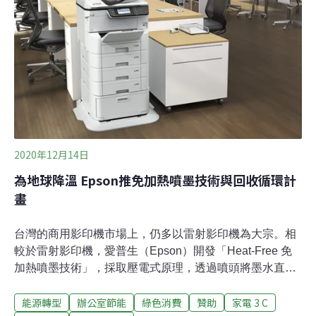
成的污染，環保署近年積極推動電池回收再利用，回收率
已從2001年約10%成長到近47%。環保署回收基管會表
示，這樣回收率仍有努力的空間，因此每年都會舉行加碼
活動，向全民推廣電池回收的重要性，鼓勵民眾將廢棄電
池、行動電源拿出來
2020年12月14日
為地球降溫 Epson推免加熱噴墨技術與回收循環計
畫
台灣的商用影印機市場上，仍多以雷射影印機為大宗。相
較於雷射影印機，愛普生（Epson）開發「Heat-Free 免
加熱噴墨技術」，採取壓電式原理，透過噴頭將墨水直接
印在紙張上，告別了雷射影印機的加熱器、感光滾筒等耗
能源轉型
辦公室節能
綠色消費
贊助
家電 3 C
費能源的零件。為環境友善而生的列印技術：免加熱、結