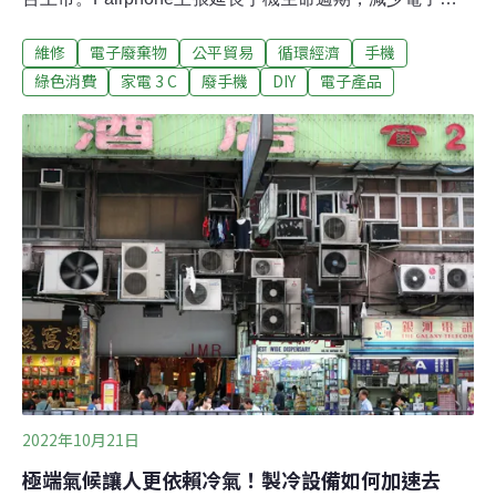
棄物汰換與碳排放，而亞洲市場的第一站就是台灣。第四
維修
電子廢棄物
公平貿易
循環經濟
手機
代「Fairphone 4」手機由皇鋒通訊、遠傳電信獨賣，將提
供台灣兩年、國際三年保固，並承諾五年的零件供應及軟
綠色消費
家電 3 C
廢手機
DIY
電子產品
體更新。零件輕鬆拆換 環保手機Fairphone 4 在台上市手
機為人們帶來便利生活，但無論是原物料的開採、還是淘
汰後的廢棄物處置都造成地球龐大負擔，製造過程也屢傳
出勞動權益問題。來自荷蘭的環保手機品牌
「Fairphone」在2013年成立，主張生產環境公平、維修
設計方便、再利用材質比例高，為市場注入友善環境及人
權的替代方案。Fairphone去年推出第四代「Fairphone
4」，昨（8）日舉辦在台上市記者會，將由皇鋒通訊、遠
傳電信獨賣。Fairphone共同創
2022年10月21日
極端氣候讓人更依賴冷氣！製冷設備如何加速去