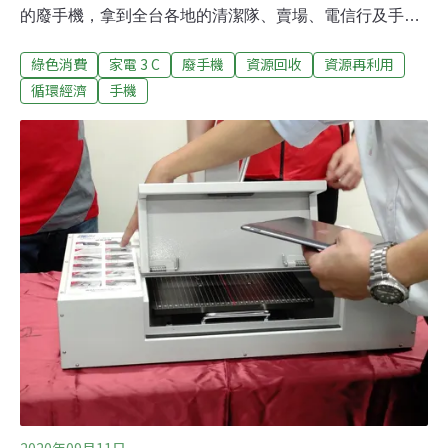
的廢手機，拿到全台各地的清潔隊、賣場、電信行及手機
門市等管道回收，即有機會抽中iPhone、Samsung
綠色消費
家電 3 C
廢手機
資源回收
資源再利用
Galaxy、ASUS ZenFone等新型手機，每人只有一次抽獎
機會，各廠牌各型號的手機不分新舊皆可回收。台北市環
循環經濟
手機
保局則加碼推出，回收廢棄的鍵盤、平板、筆電等其他3C
產品就直接送你7-ELEVEN購物金，一共有1000組、14萬
元等你拿，數量有限換完為止。根據環保署統計，國人每
年購買約600萬支新手機，然而手機的回收率卻僅約三分
之一。許多民眾擔心資安問題，就算手機壞掉不能用還是
把廢手機留在家裡。廢管處表示，其實不能用的廢棄手機
還有許多貴金屬在裡面，包含金、銀、銣、銦等，「每
1000支手機能提煉出價值8萬元的貴金屬，2萬2000支手
機可提煉出一公斤黃金。」回收手機具有高度的循環經濟
價
2020年09月11日